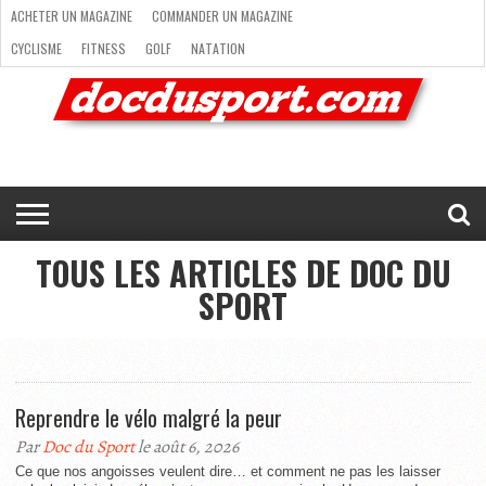
ACHETER UN MAGAZINE
COMMANDER UN MAGAZINE
CYCLISME
FITNESS
GOLF
NATATION
ACHETER
RANDONNÉE
RUNNING
SKI
TRAIL RUNNING
UN
COMMANDER
CYCLISME
FITNESS
GOLF
NATATION
RANDONNÉE
RUNNING
SKI
TRAIL
TRIATHLON
VOILE
NEWSLETTER
MAG’
NOUS
MAGAZINE
UN
RUNNING
EN
CONTACTER
TRIATHLON
VOILE
NEWSLETTER
MAG’ EN LIGNE
MAGAZINE
LIGNE
NOUS CONTACTER
TOUS LES ARTICLES DE DOC DU
SPORT
Reprendre le vélo malgré la peur
Par
Doc du Sport
le août 6, 2026
Ce que nos angoisses veulent dire… et comment ne pas les laisser