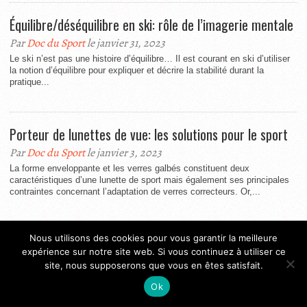
Équilibre/déséquilibre en ski: rôle de l’imagerie mentale
Par
Doc du Sport
le janvier 31, 2023
Le ski n’est pas une histoire d’équilibre… Il est courant en ski d’utiliser
la notion d’équilibre pour expliquer et décrire la stabilité durant la
pratique...
Porteur de lunettes de vue: les solutions pour le sport
Par
Doc du Sport
le janvier 3, 2023
La forme enveloppante et les verres galbés constituent deux
caractéristiques d’une lunette de sport mais également ses principales
contraintes concernant l’adaptation de verres correcteurs. Or,...
Nous utilisons des cookies pour vous garantir la meilleure
Mike Horn: « Notre vie doit constamment être en
expérience sur notre site web. Si vous continuez à utiliser ce
mouvement »
site, nous supposerons que vous en êtes satisfait.
Par
Doc du Sport
le décembre 15, 2022
Ok
Inutile de vous le présenter, tout le monde a déjà entendu parler de cet
aventurier de l’extrême… Mike Horn a traversé le désert, l’Himalaya