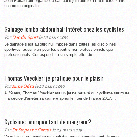
Jean Ponard ont organisé le samedi 9 juin dernier la DéfiNoise santé,
une action originale...
Gainage lombo-abdominal: intérêt chez les cyclistes
Par
Doc du Sport
le 29 mars 2019
Le gainage s’est aujourd’hui imposé dans toutes les disciplines
sportives, aussi bien pour les sportifs non professionnels que
professionnels. Correspond-il à un simple effet de...
Thomas Voeckler: je pratique pour le plaisir
Par
Anne Odru
le 27 mars 2019
À 39 ans, Thomas Voeckler est un jeune retraité du cyclisme sur route.
Il a décidé d’arrêter sa carrière après le Tour de France 2017,...
Cyclisme: pourquoi tant de maigreur?
Par
Dr Stéphane Cascua
le 25 mars 2019
Vous l’avez vu, nombre de cyclistes professionnels sont devenus