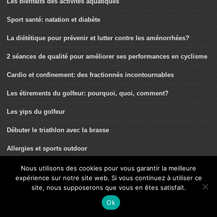
Les bienfaits des activités aquatiques
Sport santé: natation et diabète
La diététique pour prévenir et lutter contre les aménorrhées?
2 séances de qualité pour améliorer ses performances en cyclisme
Cardio et confinement: des fractionnés incontournables
Les étirements du golfeur: pourquoi, quoi, comment?
Les yips du golfeur
Débuter le triathlon avec la brasse
Allergies et sports outdoor
Randonnée: comment concilier itinérance et santé?
Nous utilisons des cookies pour vous garantir la meilleure
expérience sur notre site web. Si vous continuez à utiliser ce
L’entraînement croisé: une clé santé et performance!
site, nous supposerons que vous en êtes satisfait.
Ok
Comment bien choisir sa chaussure de randonnée?