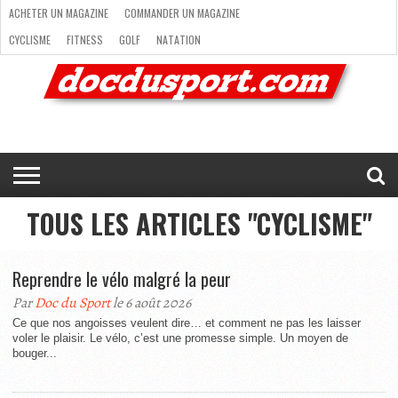
ACHETER UN MAGAZINE
COMMANDER UN MAGAZINE
CYCLISME
FITNESS
GOLF
NATATION
ACHETER
RANDONNÉE
RUNNING
SKI
TRAIL RUNNING
UN
COMMANDER
CYCLISME
FITNESS
GOLF
NATATION
RANDONNÉE
RUNNING
SKI
TRAIL
TRIATHLON
VOILE
NEWSLETTER
MAG’
NOUS
MAGAZINE
UN
RUNNING
EN
CONTACTER
TRIATHLON
VOILE
NEWSLETTER
MAG’ EN LIGNE
MAGAZINE
LIGNE
NOUS CONTACTER
TOUS LES ARTICLES "CYCLISME"
Reprendre le vélo malgré la peur
Par
Doc du Sport
le 6 août 2026
Ce que nos angoisses veulent dire… et comment ne pas les laisser
voler le plaisir. Le vélo, c’est une promesse simple. Un moyen de
bouger...