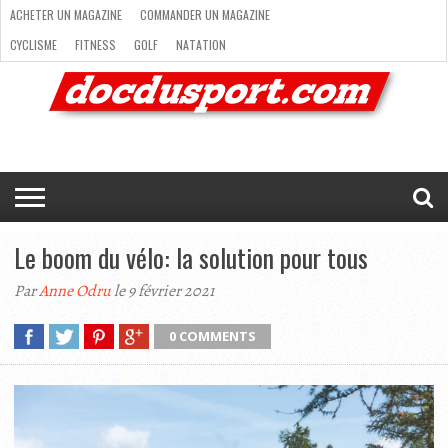
ACHETER UN MAGAZINE
COMMANDER UN MAGAZINE
CYCLISME
FITNESS
GOLF
NATATION
ACHETER
RANDONNÉE
RUNNING
SKI
TRAIL RUNNING
UN
COMMANDER
CYCLISME
FITNESS
GOLF
NATATION
RANDONNÉE
RUNNING
SKI
TRAIL
TRIATHLON
VOILE
NEWSLETTER
MAG’
NOUS
MAGAZINE
UN
RUNNING
EN
CONTACTER
TRIATHLON
VOILE
NEWSLETTER
MAG’ EN LIGNE
MAGAZINE
LIGNE
NOUS CONTACTER
Le boom du vélo: la solution pour tous
Par
Anne Odru
le 9 février 2021
0 COMMENTS