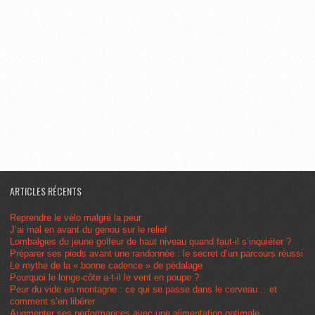
ARTICLES RÉCENTS
Reprendre le vélo malgré la peur
J’ai mal en avant du genou sur le relief
Lombalgies du jeune golfeur de haut niveau quand faut-il s’inquiéter ?
Préparer ses pieds avant une randonnée : le secret d’un parcours réussi
Le mythe de la « bonne cadence » de pédalage
Pourquoi le longe-côte a-t-il le vent en poupe ?
Peur du vide en montagne : ce qui se passe dans le cerveau… et
comment s’en libérer
Augmenter ses performances avec une alimentation optimale