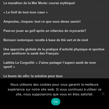
Le marathon de la Mer Morte: course mythique!
« Le Golf de tout mon cœur »
Ampoules, cloques: tout ce que vous devez savoir!
Peut-on jouer au golf après un infarctus du myocarde?
Boisson isotonique: recette à base de thé vert et de miel
Une approche globale de la pratique d’activité physique et sportive
pour améliorer la santé des Français
Laëtitia Le Corguillé: « J’aime partager l’aspect santé de mon
sport! »
Le boom du vélo: la solution pour tous
Nous utilisons des cookies pour vous garantir la meilleure
Comment faire de vos enfants des adultes sportifs?
expérience sur notre site web. Si vous continuez à utiliser ce
site, nous supposerons que vous en êtes satisfait.
Douleurs de croissance: pas de drame!
Ok
Quel vélo choisir pour pédaler avec efficacité?