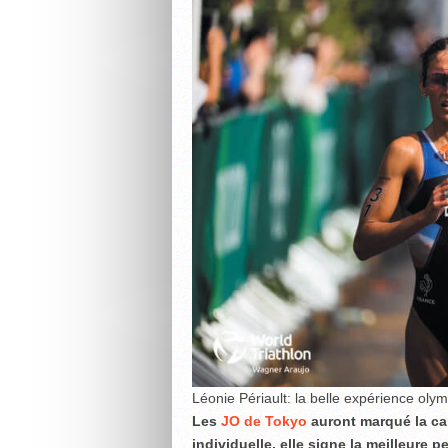
Léonie Périault: la belle expérience oly
Les
JO de Tokyo
auront marqué la car
individuelle, elle signe la meilleure