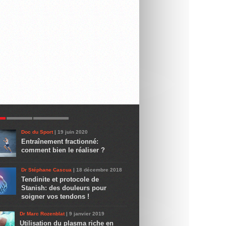
R
LATEST
COMMENTS
Doc du Sport
| 19 juin 2020
Entraînement fractionné:
comment bien le réaliser ?
Dr Stéphane Cascua
| 18 décembre 2018
Tendinite et protocole de
Stanish: des douleurs pour
soigner vos tendons !
Dr Marc Rozenblat
| 9 janvier 2019
Utilisation du plasma riche en