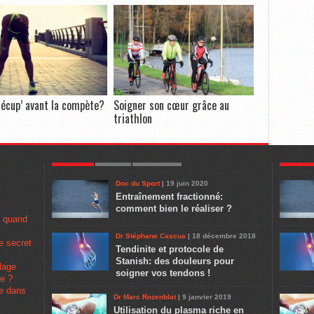
récup’ avant la compète?
Soigner son cœur grâce au
triathlon
POPULAR
LATEST
COMMENTS
POPULA
Doc du Sport
| 19 juin 2020
Entraînement fractionné:
comment bien le réaliser ?
u quand
Dr Stéphane Cascua
| 18 décembre 2018
e secret
Tendinite et protocole de
Stanish: des douleurs pour
lage
soigner vos tendons !
pe ?
se dans
Dr Marc Rozenblat
| 9 janvier 2019
Utilisation du plasma riche en