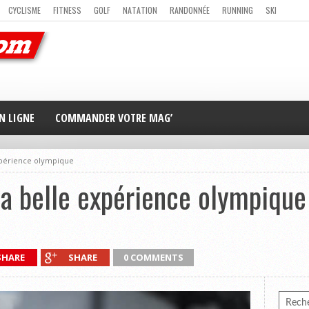
CYCLISME
FITNESS
GOLF
NATATION
RANDONNÉE
RUNNING
SKI
ER
MAG’ EN LIGNE
NOUS CONTACTER
N LIGNE
COMMANDER VOTRE MAG’
expérience olympique
 la belle expérience olympique
SHARE
SHARE
0 COMMENTS