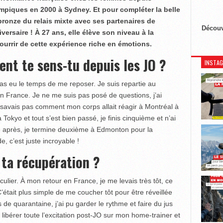
ympiques en 2000 à Sydney. Et pour compléter la belle
 bronze du relais mixte avec ses partenaires de
Découv
versaire ! À 27 ans, elle élève son niveau à la
ourrir de cette expérience riche en émotions.
nt te sens-tu depuis les JO ?
INSTA
as eu le temps de me reposer. Je suis repartie au
 France. Je ne me suis pas posé de questions, j’ai
savais pas comment mon corps allait réagir à Montréal à
 Tokyo et tout s’est bien passé, je finis cinquième et n’ai
 après, je termine deuxième à Edmonton pour la
 c’est juste incroyable !
ta récupération ?
ticulier. À mon retour en France, je me levais très tôt, ce
C’était plus simple de me coucher tôt pour être réveillée
de quarantaine, j’ai pu garder le rythme et faire du jus
 libérer toute l’excitation post-JO sur mon home-trainer et