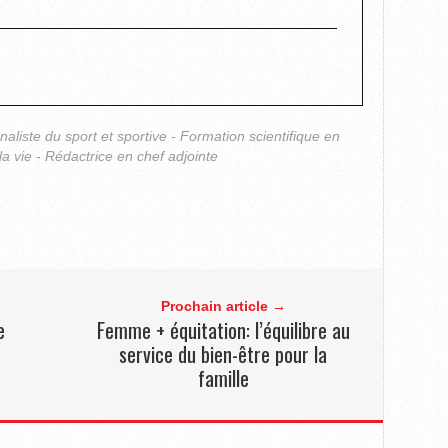
rnaliste du sport et sportive - Formation scientifique en
la vie - Rédactrice en chef adjointe
Prochain article →
e
Femme + équitation: l’équilibre au
service du bien-être pour la
famille