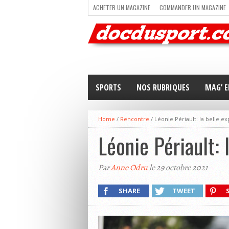
ACHETER UN MAGAZINE
COMMANDER UN MAGAZINE
TRAIL RUNNING
TRIATHLON
VOILE
NEWSLETT
SPORTS
NOS RUBRIQUES
MAG’ E
Home
/
Rencontre
/
Léonie Périault: la belle 
Léonie Périault:
Par
Anne Odru
le 29 octobre 2021
SHARE
TWEET