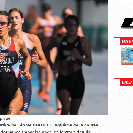
NOS MA
MAGAZI
mpique
rière de Léonie Périault. Cinquième de la course
 performance française chez les femmes depuis