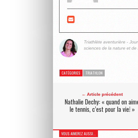
Triathlète aventurière - Jou
sciences de la nature et de 
CATÉGORIES
TRIATHLON
← Article précédent
Nathalie Dechy: « quand on aim
le tennis, c’est pour la vie! »
VOUS AIMEREZ AUSSI...