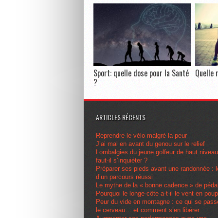
Sport: quelle dose pour la Santé
Quelle 
?
ARTICLES RÉCENTS
Reprendre le vélo malgré la peur
J’ai mal en avant du genou sur le relief
Lombalgies du jeune golfeur de haut nivea
faut-il s’inquiéter ?
Préparer ses pieds avant une randonnée : l
d’un parcours réussi
Le mythe de la « bonne cadence » de péda
Pourquoi le longe-côte a-t-il le vent en pou
Peur du vide en montagne : ce qui se pas
le cerveau… et comment s’en libérer