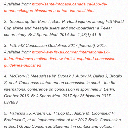
Available from:
https://sante-infobase.canada.ca/labo-de-
donnees/blogue-blessures-a-la-tete-interactif.html
2. Steenstrup SE, Bere T, Bahr R. Head injuries among FIS World
Cup alpine and freestyle skiers and snowboarders: a 7-year
cohort study. Br J Sports Med. 2014 Jan 1;48(1):41–5.
3. FIS. FIS Concussion Guidelines 2017 [Internet]. 2017.
Available from:
https://www.fis-ski.com/en/international-ski-
federation/news-multimedia/news/article=updated-concussion-
guidelines-published
4. McCrory P, Meeuwisse W, Dvorak J, Aubry M, Bailes J, Broglio
S, et al. Consensus statement on concussion in sport—the 5th
international conference on concussion in sport held in Berlin,
October 2016. Br J Sports Med. 2017 Apr 26;bjsports-2017-
097699.
5. Patricios JS, Ardern CL, Hislop MD, Aubry M, Bloomfield P,
Broderick C, et al. Implementation of the 2017 Berlin Concussion
in Sport Group Consensus Statement in contact and collision