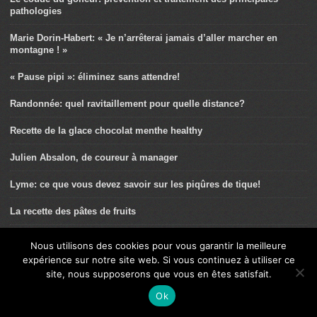
pathologies
Marie Dorin-Habert: « Je n’arrêterai jamais d’aller marcher en
montagne ! »
« Pause pipi »: éliminez sans attendre!
Randonnée: quel ravitaillement pour quelle distance?
Recette de la glace chocolat menthe healthy
Julien Absalon, de coureur à manager
Lyme: ce que vous devez savoir sur les piqûres de tique!
La recette des pâtes de fruits
La randonnée contre l’ostéoporose
Nous utilisons des cookies pour vous garantir la meilleure
expérience sur notre site web. Si vous continuez à utiliser ce
Commotion cérébrale: recommandations dans la pratique du
site, nous supposerons que vous en êtes satisfait.
cyclisme
Ok
Recette de la tarte au chocolat et aux framboises veggie