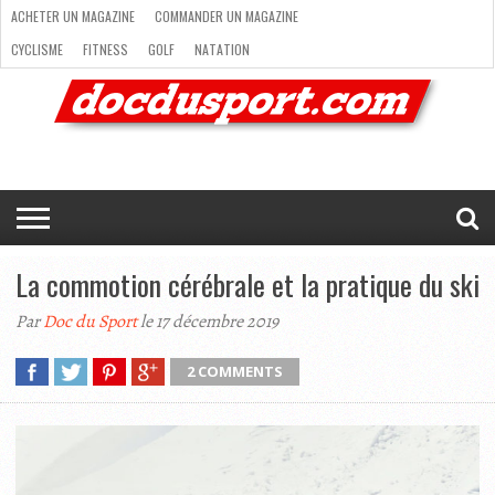
ACHETER UN MAGAZINE
COMMANDER UN MAGAZINE
CYCLISME
FITNESS
GOLF
NATATION
ACHETER
RANDONNÉE
RUNNING
SKI
TRAIL RUNNING
UN
COMMANDER
CYCLISME
FITNESS
GOLF
NATATION
RANDONNÉE
RUNNING
SKI
TRAIL
TRIATHLON
VOILE
NEWSLETTER
MAG’
NOUS
MAGAZINE
UN
RUNNING
EN
CONTACTER
TRIATHLON
VOILE
NEWSLETTER
MAG’ EN LIGNE
MAGAZINE
LIGNE
NOUS CONTACTER
La commotion cérébrale et la pratique du ski
Par
Doc du Sport
le 17 décembre 2019
2 COMMENTS