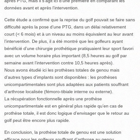
après PTG, mais il s’agit ici d’une première en comparant les
données avant et après l’intervention.
Cette étude a confirmé que la reprise du golf pouvait se faire sans
difficulté après la pose d’une PTG, dans un délai relativement
court (< 6 mois) et à un niveau au moins équivalent au leur avant
l’intervention. De plus, il a été montré que les golfeurs ayant
bénéficié d’une chirurgie prothétique pratiquaient leur sport favori
avec un volume horaire plus important (8,5 heures au golf par
semaine avant l’intervention contre 10,5 heures après).
Nous avons étudié ici les prothèses totales de genou mais
d’autres types d’implants sont disponibles : les prothèses
unicompartimentales sont plus adaptées aux patients souffrant
d’arthrose localisée (fémoro-tibiale interne ou externe).
La récupération fonctionnelle après une prothèse
unicompartimentale est en général plus rapide qu’en cas de
prothèse totale, il est donc logique d’envisager que le retour au
golf peut être encore plus rapide.
En conclusion, la prothèse totale de genou est une solution
efficace pour les golfeurs souffrant d’arthrose au genou