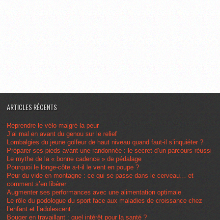
ARTICLES RÉCENTS
Reprendre le vélo malgré la peur
J’ai mal en avant du genou sur le relief
Lombalgies du jeune golfeur de haut niveau quand faut-il s’inquiéter ?
Préparer ses pieds avant une randonnée : le secret d’un parcours réussi
Le mythe de la « bonne cadence » de pédalage
Pourquoi le longe-côte a-t-il le vent en poupe ?
Peur du vide en montagne : ce qui se passe dans le cerveau… et
comment s’en libérer
Augmenter ses performances avec une alimentation optimale
Le rôle du podologue du sport face aux maladies de croissance chez
l’enfant et l’adolescent
Bouger en travaillant : quel intérêt pour la santé ?