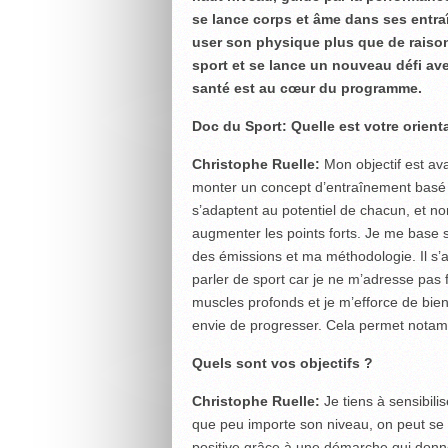
se lance corps et âme dans ses entraî
user son physique plus que de raison.
sport et se lance un nouveau défi ave
santé est au cœur du programme.
Doc du Sport: Quelle est votre orient
Christophe Ruelle:
Mon objectif est av
monter un concept d’entraînement basé 
s’adaptent au potentiel de chacun, et non
augmenter les points forts. Je me base s
des émissions et ma méthodologie. Il s’
parler de sport car je ne m’adresse pas f
muscles profonds et je m’efforce de bien
envie de progresser. Cela permet notam
Quels sont vos objectifs ?
Christophe Ruelle:
Je tiens à sensibilis
que peu importe son niveau, on peut se
positive grâce à une démarche qui donne