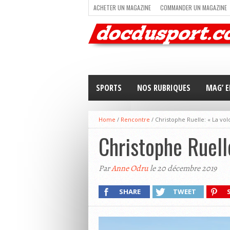
ACHETER UN MAGAZINE
COMMANDER UN MAGAZINE
TRAIL RUNNING
TRIATHLON
VOILE
NEWSLETT
SPORTS
NOS RUBRIQUES
MAG’ E
Home
/
Rencontre
/
Christophe Ruelle: « La volo
Christophe Ruelle
Par
Anne Odru
le 20 décembre 2019
SHARE
TWEET