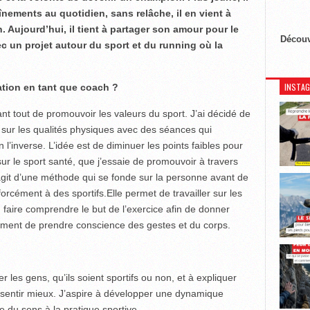
nements au quotidien, sans relâche, il en vient à
 Aujourd’hui, il tient à partager son amour pour le
Découv
c un projet autour du sport et du running où la
INSTA
ation en tant que coach ?
ant tout de promouvoir les valeurs du sport. J’ai décidé de
sur les qualités physiques avec des séances qui
 l’inverse. L’idée est de diminuer les points faibles pour
ur le sport santé, que j’essaie de promouvoir à travers
agit d’une méthode qui se fonde sur la personne avant de
orcément à des sportifs.Elle permet de travailler sur les
 faire comprendre le but de l’exercice afin de donner
ment de prendre conscience des gestes et du corps.
er les gens, qu’ils soient sportifs ou non, et à expliquer
 sentir mieux. J’aspire à développer une dynamique
 du sens à la pratique sportive.