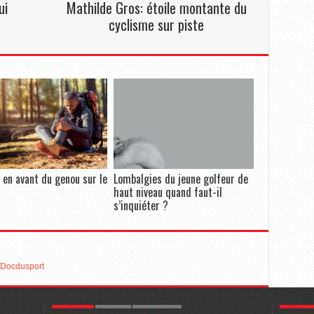
ui
Mathilde Gros: étoile montante du
cyclisme sur piste
l en avant du genou sur le
Lombalgies du jeune golfeur de
haut niveau quand faut-il
s’inquiéter ?
- Docdusport
POPULAR
LATEST
COMMENTS
POPULA