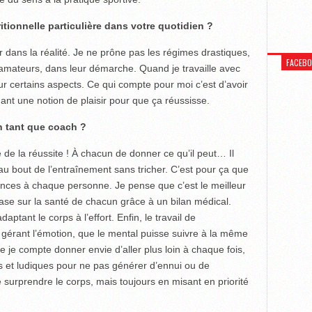
tionnelle particulière dans votre quotidien ?
er dans la réalité. Je ne prône pas les régimes drastiques,
FACEB
s amateurs, dans leur démarche. Quand je travaille avec
sur certains aspects. Ce qui compte pour moi c’est d’avoir
dant une notion de plaisir pour que ça réussisse.
n tant que coach ?
é de la réussite ! À chacun de donner ce qu’il peut… Il
 au bout de l’entraînement sans tricher. C’est pour ça que
éances à chaque personne. Je pense que c’est le meilleur
se sur la santé de chacun grâce à un bilan médical.
ptant le corps à l’effort. Enfin, le travail de
 gérant l’émotion, que le mental puisse suivre à la même
 je compte donner envie d’aller plus loin à chaque fois,
 et ludiques pour ne pas générer d’ennui ou de
surprendre le corps, mais toujours en misant en priorité