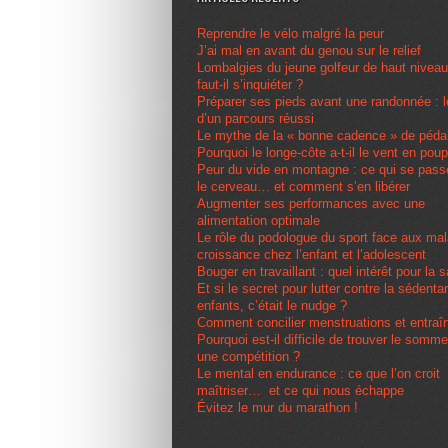
Reprendre le vélo malgré la peur
J’ai mal en avant du genou sur le relief
Lombalgies du jeune golfeur de haut nivea
faut-il s’inquiéter ?
Préparer ses pieds avant une randonnée : l
d’un parcours réussi
Le mythe de la « bonne cadence » de péda
Pourquoi le longe-côte a-t-il le vent en pou
Peur du vide en montagne : ce qui se pas
le cerveau… et comment s’en libérer
Augmenter ses performances avec une
alimentation optimale
Le rôle du podologue du sport face aux ma
croissance chez l’enfant et l’adolescent
Bouger en travaillant : quel intérêt pour la 
Et si le secret pour lutter contre la sédenta
enfants, c’était le nudge ?
Comment concilier menstruations et entra
Pourquoi est-il difficile de trouver le somme
une compétition ?
Le mental en endurance : ce que l’on croit
maîtriser… et ce qui nous échappe
Évitez le mur du marathon !