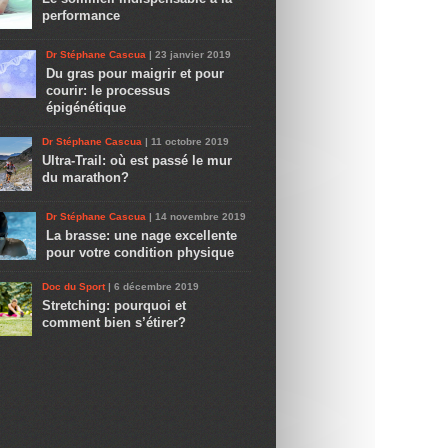
performance
Dr Stéphane Cascua
| 23 janvier 2019
Du gras pour maigrir et pour
courir: le processus
épigénétique
Dr Stéphane Cascua
| 11 octobre 2019
Ultra-Trail: où est passé le mur
du marathon?
Dr Stéphane Cascua
| 14 novembre 2019
La brasse: une nage excellente
pour votre condition physique
Doc du Sport
| 6 décembre 2019
Stretching: pourquoi et
comment bien s’étirer?