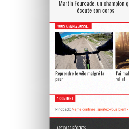
Martin Fourcade, un champion q
écoute son corps
VOUS AIMEREZ AUSSI...
Reprendre le vélo malgré la
J’ai ma
peur
relief
1 COMMENT
Pingback:
Même confinés, sportez-vous bien! 
ARTICLES RÉCENTS