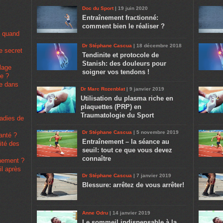
Doc du Sport
| 19 juin 2020
Entraînement fractionné:
comment bien le réaliser ?
u quand
Dr Stéphane Cascua
| 18 décembre 2018
e secret
Tendinite et protocole de
Stanish: des douleurs pour
lage
soigner vos tendons !
pe ?
se dans
Dr Marc Rozenblat
| 9 janvier 2019
Utilisation du plasma riche en
plaquettes (PRP) en
Traumatologie du Sport
ladies de
Dr Stéphane Cascua
| 5 novembre 2019
santé ?
Entraînement – la séance au
rité des
seuil: tout ce que vous devez
connaître
înement ?
il après
Dr Stéphane Cascua
| 7 janvier 2019
Blessure: arrêtez de vous arrêter!
Anne Odru
| 14 janvier 2019
Le sommeil indispensable à la