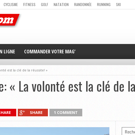
CYCLISME
FITNESS
GOLF
NATATION
RANDONNÉE
RUNNING
SKI
ER
MAG’ EN LIGNE
NOUS CONTACTER
N LIGNE
COMMANDER VOTRE MAG’
nté est la clé de la réussite! »
: « La volonté est la clé de la
SHARE
SHARE
1 COMMENT