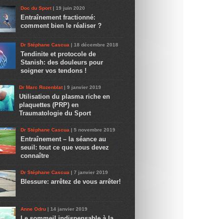
Doc du Sport
| 19 juin 2020
Entraînement fractionné:
comment bien le réaliser ?
Dr Stéphane Cascua
| 18 décembre 2018
Tendinite et protocole de
Stanish: des douleurs pour
soigner vos tendons !
Dr Marc Rozenblat
| 9 janvier 2019
Utilisation du plasma riche en
plaquettes (PRP) en
Traumatologie du Sport
Dr Stéphane Cascua
| 5 novembre 2019
Entraînement – la séance au
seuil: tout ce que vous devez
connaître
Dr Stéphane Cascua
| 7 janvier 2019
Blessure: arrêtez de vous arrêter!
Anne Odru
| 14 janvier 2019
Le sommeil indispensable à la