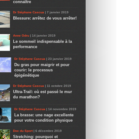
connaître
Dr Stéphane Cascua
| 7 janvier 2019
Blessure: arrêtez de vous arrêter!
Anne Odru
| 14 janvier 2019
Le sommeil indispensable à la
performance
Dr Stéphane Cascua
| 23 janvier 2019
Du gras pour maigrir et pour
courir: le processus
épigénétique
Dr Stéphane Cascua
| 11 octobre 2019
Ultra-Trail: où est passé le mur
du marathon?
Dr Stéphane Cascua
| 14 novembre 2019
La brasse: une nage excellente
pour votre condition physique
Doc du Sport
| 6 décembre 2019
Stretching: pourquoi et