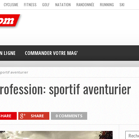
CYCLISME
FITNESS
GOLF
NATATION
RANDONNÉE
RUNNING
SKI
ER
MAG’ EN LIGNE
NOUS CONTACTER
N LIGNE
COMMANDER VOTRE MAG’
portif aventurier
fession: sportif aventurier
SHARE
SHARE
0 COMMENTS