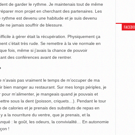
vident de garder le rythme. Je maintenais tout de même
réparer mon projet en cherchant des partenaires. Les
e rythme est devenu une habitude et je suis devenu
 de ne jamais souffrir de blessure.
FACEB
ifficile à gérer était la récupération. Physiquement ça
ment c’était très rude. Se remettre à la vie normale en
que fois, même si j’avais la chance de pouvoir
nt des conférences avant de rentrer.
?
je n’avais pas vraiment le temps de m’occuper de ma
oir bien manger au restaurant. Sur mes longs périples, je
er pour m’alimenter, je mangeais quand je pouvais et
ttre sous la dent (poisson, criquets…). Pendant le tour
 de calories et je prenais des substituts de repas en
 la nourriture du ventre, que je prenais, et la
qué : le goût, les odeurs, la convivialité… En autonomie
çon !