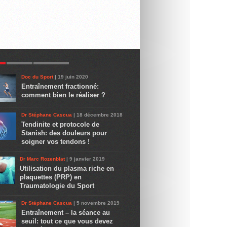
R
LATEST
COMMENTS
Doc du Sport
| 19 juin 2020
Entraînement fractionné:
comment bien le réaliser ?
Dr Stéphane Cascua
| 18 décembre 2018
Tendinite et protocole de
Stanish: des douleurs pour
soigner vos tendons !
Dr Marc Rozenblat
| 9 janvier 2019
Utilisation du plasma riche en
plaquettes (PRP) en
Traumatologie du Sport
Dr Stéphane Cascua
| 5 novembre 2019
Entraînement – la séance au
seuil: tout ce que vous devez