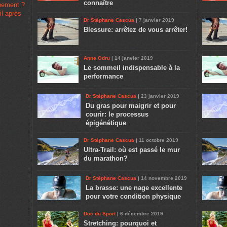
connaître
înement ?
il après
Dr Stéphane Cascua
| 7 janvier 2019
Blessure: arrêtez de vous arrêter!
Anne Odru
| 14 janvier 2019
Le sommeil indispensable à la
performance
Dr Stéphane Cascua
| 23 janvier 2019
Du gras pour maigrir et pour
courir: le processus
épigénétique
Dr Stéphane Cascua
| 11 octobre 2019
Ultra-Trail: où est passé le mur
du marathon?
Dr Stéphane Cascua
| 14 novembre 2019
La brasse: une nage excellente
pour votre condition physique
Doc du Sport
| 6 décembre 2019
Stretching: pourquoi et