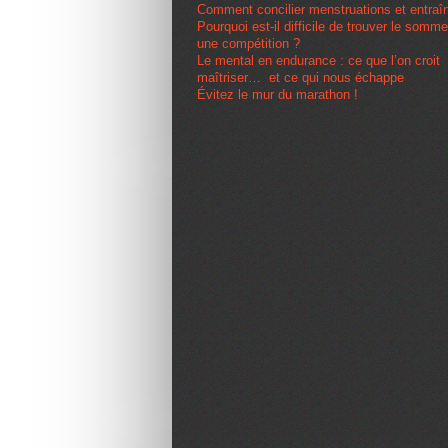
Comment concilier menstruations et entra
Pourquoi est-il difficile de trouver le somme
une compétition ?
Le mental en endurance : ce que l’on croit
maîtriser… et ce qui nous échappe
Évitez le mur du marathon !