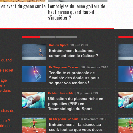
l en avant du genou sur le
Lombalgies du jeune golfeur de
haut niveau quand faut-il
s’inquiéter ?
POPULAR
LATEST
COMMENTS
POPULA
Doc du Sport
| 19 juin 2020
Entraînement fractionné:
comment bien le réaliser ?
u quand
Dr Stéphane Cascua
| 18 décembre 2018
e secret
Tendinite et protocole de
Stanish: des douleurs pour
lage
soigner vos tendons !
pe ?
se dans
Dr Marc Rozenblat
| 9 janvier 2019
Utilisation du plasma riche en
plaquettes (PRP) en
Traumatologie du Sport
ladies de
Dr Stéphane Cascua
| 5 novembre 2019
santé ?
Entraînement – la séance au
rité des
seuil: tout ce que vous devez