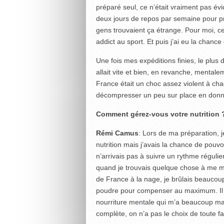
préparé seul, ce n’était vraiment pas é
deux jours de repos par semaine pour p
gens trouvaient ça étrange. Pour moi, c
addict au sport. Et puis j’ai eu la chance
Une fois mes expéditions finies, le plus d
allait vite et bien, en revanche, mentale
France était un choc assez violent à cha
décompresser un peu sur place en donna
Comment gérez-vous votre nutrition 
Rémi Camus
: Lors de ma préparation, 
nutrition mais j’avais la chance de pouv
n’arrivais pas à suivre un rythme réguli
quand je trouvais quelque chose à me me
de France à la nage, je brûlais beaucoup
poudre pour compenser au maximum. Il y a
nourriture mentale qui m’a beaucoup man
complète, on n’a pas le choix de toute fa