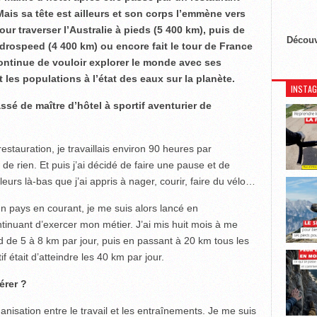
Mais sa tête est ailleurs et son corps l’emmène vers
our traverser l’Australie à pieds (5 400 km), puis de
Découv
rospeed (4 400 km) ou encore fait le tour de France
 continue de vouloir explorer le monde avec ses
 les populations à l’état des eaux sur la planète.
INSTA
é de maître d’hôtel à sportif aventurier de
estauration, je travaillais environ 90 heures par
de rien. Et puis j’ai décidé de faire une pause et de
eurs là-bas que j’ai appris à nager, courir, faire du vélo…
 un pays en courant, je me suis alors lancé en
inuant d’exercer mon métier. J’ai mis huit mois à me
rd de 5 à 8 km par jour, puis en passant à 20 km tous les
if était d’atteindre les 40 km par jour.
gérer ?
ganisation entre le travail et les entraînements. Je me suis