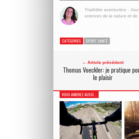
Triathlète aventurière - Jou
sciences de la nature et de 
CATÉGORIES
SPORT SANTÉ
← Article précédent
Thomas Voeckler: je pratique po
le plaisir
VOUS AIMEREZ AUSSI...