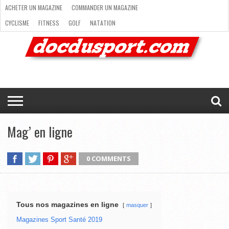
ACHETER UN MAGAZINE
COMMANDER UN MAGAZINE
CYCLISME
FITNESS
GOLF
NATATION
ACHETER
RANDONNÉE
RUNNING
SKI
TRAIL RUNNING
UN
COMMANDER
CYCLISME
FITNESS
GOLF
NATATION
RANDONNÉE
RUNNING
SKI
TRAIL
TRIATHLON
VOILE
NEWSLETTER
MAG’
NOUS
MAGAZINE
UN
RUNNING
EN
CONTACTER
TRIATHLON
VOILE
NEWSLETTER
MAG’ EN LIGNE
MAGAZINE
LIGNE
NOUS CONTACTER
Mag’ en ligne
0 COMMENTS
Tous nos magazines en ligne
masquer
Magazines Sport Santé 2019