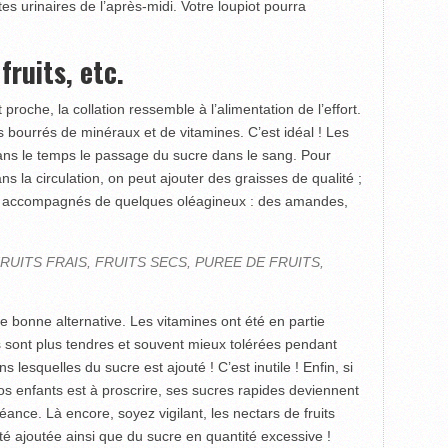
s urinaires de l’après-midi. Votre loupiot pourra
fruits, etc.
proche, la collation ressemble à l’alimentation de l’effort.
s bourrés de minéraux et de vitamines. C’est idéal ! Les
 dans le temps le passage du sucre dans le sang. Pour
s la circulation, on peut ajouter des graisses de qualité ;
secs accompagnés de quelques oléagineux : des amandes,
RUITS FRAIS, FRUITS SECS, PUREE DE FRUITS,
ne bonne alternative. Les vitamines ont été en partie
es sont plus tendres et souvent mieux tolérées pendant
ns lesquelles du sucre est ajouté ! C’est inutile ! Enfin, si
 vos enfants est à proscrire, ses sucres rapides deviennent
ance. Là encore, soyez vigilant, les nectars de fruits
été ajoutée ainsi que du sucre en quantité excessive !