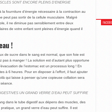
MUSCLES SONT ENCORE PLEINS D’ENERGIE
la fourniture d’énergie nécessaire à la contraction au
e peut pas sortir de la cellule musculaire. Malgré
FACEB
ole, il ne diminue pas sensiblement entre deux
ires de votre enfant sont pleines d’énergie quand il
eau !
ux de sucre dans le sang est normal, que son foie est
z pas à manger ! La solution est d’autant plus opportune
l’évacuation de l’estomac est un processus long ! En
s à 6 heures. Pour en disposer à l’effort, il faut ajou­ter
Voilà qui laisse à pen­ser qu’une copieuse collation sera
 séance.
IGESTIVES UN GRAND VERRE D’EAU PEUT SUFFIRE
 sang dans le tube digestif aux dépens des muscles, des
ratique, un grand verre d’eau peut suffire. Il est