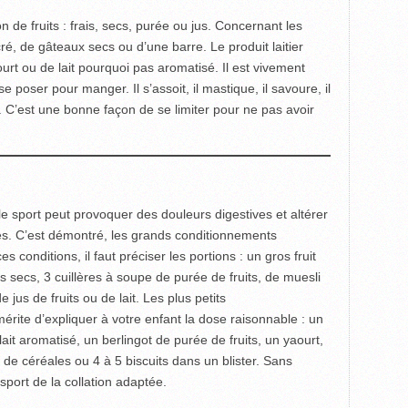
 de fruits : frais, secs, purée ou jus. Concernant les
ré, de gâteaux secs ou d’une barre. Le pro­duit laitier
rt ou de lait pour­quoi pas aromatisé. Il est vivement
e poser pour manger. Il s’assoit, il mastique, il savoure, il
 C’est une bonne façon de se limiter pour ne pas avoir
e sport peut provoquer des douleurs digestives et altérer
ités. C’est démontré, les grands conditionnements
conditions, il faut préciser les portions : un gros fruit
ts secs, 3 cuillères à soupe de purée de fruits, de muesli
jus de fruits ou de lait. Les plus petits
érite d’expliquer à votre enfant la dose raisonnable : un
 lait aromatisé, un berlingot de purée de fruits, un yaourt,
 de céréales ou 4 à 5 biscuits dans un blister. Sans
sport de la collation adaptée.