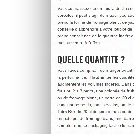
Vous connaissez désormais la déclinaison
céréales, il peut s’agir de muesli peu suc
prend la forme de fromage blanc, de yaou
conseillé d’appren­dre à votre loupiot de s
prend conscience de la quantité ingérée.
mal au ventre à l’effort.
QUELLE QUANTITE ?
Vous l’avez compris, trop manger avant l
la performance. Il faut limiter les quant
augmentent les volumes ingérés. Dans ces 
frais ou 2 à 3 petits, une poignée de frui
ou de fromage blanc, un verre de 20 cl de 
conditionnements, moins écolos, ont le m
Tetra Brik de 20 cl de jus de fruits ou de
un petit pot de fromage blanc, une barre
compter que ce packaging facilite le tran