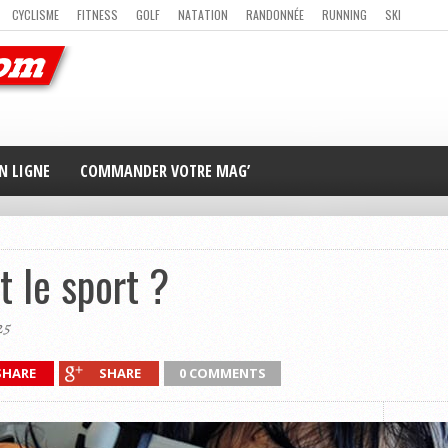
CYCLISME
FITNESS
GOLF
NATATION
RANDONNÉE
RUNNING
SKI
ER
MAG’ EN LIGNE
NOUS CONTACTER
N LIGNE
COMMANDER VOTRE MAG’
t le sport ?
25
SHARE
SHARE
0 COMMENTS