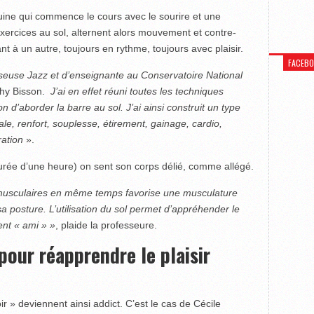
ine qui commence le cours avec le sourire et une
ercices au sol, alternent alors mouvement et contre-
à un autre, toujours en rythme, toujours avec plaisir.
FACEB
euse Jazz et d’enseignante au Conservatoire National
hy Bisson.
J’ai en effet réuni toutes les techniques
 d’aborder la barre au sol. J’ai ainsi construit un type
le, renfort, souplesse, étirement, gainage, cardio,
ration
».
durée d’une heure) on sent son corps délié, comme allégé.
es musculaires en même temps favorise une musculature
a posture. L’utilisation du sol permet d’appréhender le
ent « ami » »
, plaide la professeure.
pour réapprendre le plaisir
 » deviennent ainsi addict. C’est le cas de Cécile