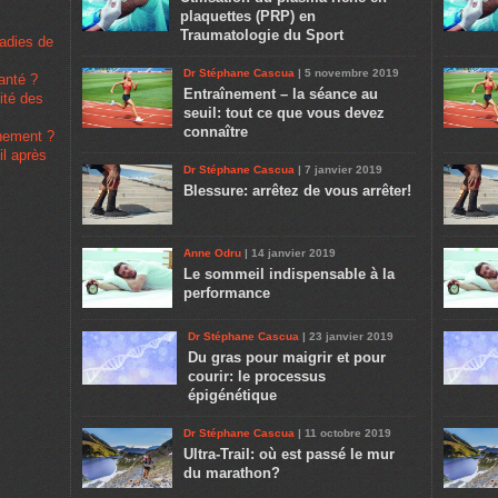
plaquettes (PRP) en
Traumatologie du Sport
ladies de
Dr Stéphane Cascua
| 5 novembre 2019
santé ?
Entraînement – la séance au
rité des
seuil: tout ce que vous devez
connaître
înement ?
il après
Dr Stéphane Cascua
| 7 janvier 2019
Blessure: arrêtez de vous arrêter!
Anne Odru
| 14 janvier 2019
Le sommeil indispensable à la
performance
Dr Stéphane Cascua
| 23 janvier 2019
Du gras pour maigrir et pour
courir: le processus
épigénétique
Dr Stéphane Cascua
| 11 octobre 2019
Ultra-Trail: où est passé le mur
du marathon?