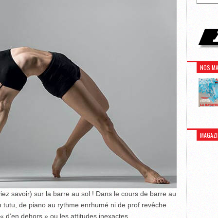
NOS MA
MAGAZI
ez savoir) sur la barre au sol ! Dans le cours de barre au
n tutu, de piano au rythme enrhumé ni de prof revêche
 « d’en dehors » ou les attitudes inexactes.