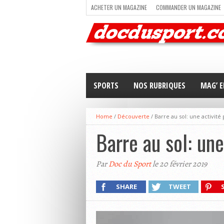
ACHETER UN MAGAZINE
COMMANDER UN MAGAZINE
TRAIL RUNNING
TRIATHLON
VOILE
NEWSLETT
SPORTS
NOS RUBRIQUES
MAG’ E
Home
/
Découverte
/
Barre au sol: une activi
Barre au sol: un
Par
Doc du Sport
le 20 février 2019
SHARE
TWEET