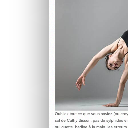
Oubliez tout ce que vous saviez (ou croyi
sol de Cathy Bisson, pas de sylphides e
qui guette, badine à la main, les erreurs