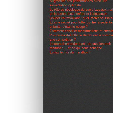
Augmenter ses performances avec une
alimentation optimale
Le rôle du podologue du sport face aux ma
croissance chez l’enfant et l’adolescent
Bouger en travaillant : quel intérêt pour la 
Et si le secret pour lutter contre la sédenta
enfants, c’était le nudge ?
Comment concilier menstruations et entra
Pourquoi est-il difficile de trouver le somme
une compétition ?
Le mental en endurance : ce que l’on croit
maîtriser… et ce qui nous échappe
Évitez le mur du marathon !