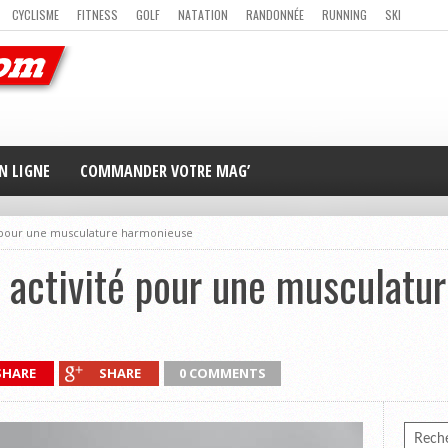
CYCLISME
FITNESS
GOLF
NATATION
RANDONNÉE
RUNNING
SKI
ER
MAG’ EN LIGNE
NOUS CONTACTER
N LIGNE
COMMANDER VOTRE MAG’
té pour une musculature harmonieuse
e activité pour une musculatu
SHARE
SHARE
0 COMMENTS