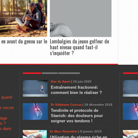
l en avant du genou sur le
Lombalgies du jeune golfeur de
haut niveau quand faut-il
s’inquiéter ?
POPULAR
LATEST
COMMENTS
POPULA
Doc du Sport
| 19 juin 2020
Entraînement fractionné:
comment bien le réaliser ?
u quand
Dr Stéphane Cascua
| 18 décembre 2018
e secret
Tendinite et protocole de
Stanish: des douleurs pour
lage
soigner vos tendons !
pe ?
se dans
Dr Marc Rozenblat
| 9 janvier 2019
Utilisation du plasma riche en