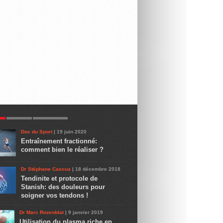
R
LATEST
COMMENTS
Doc du Sport
| 19 juin 2020
Entraînement fractionné:
comment bien le réaliser ?
Dr Stéphane Cascua
| 18 décembre 2018
Tendinite et protocole de
Stanish: des douleurs pour
soigner vos tendons !
Dr Marc Rozenblat
| 9 janvier 2019
Utilisation du plasma riche en