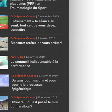
plaquettes (PRP) en
Traumatologie du Sport
Dr Stéphane Cascua
| 5 novembre 2019
Entraînement – la séance au
seuil: tout ce que vous devez
connaître
Dr Stéphane Cascua
| 7 janvier 2019
Blessure: arrêtez de vous arrêter!
Anne Odru
| 14 janvier 2019
Le sommeil indispensable à la
performance
Dr Stéphane Cascua
| 23 janvier 2019
Du gras pour maigrir et pour
courir: le processus
épigénétique
Dr Stéphane Cascua
| 11 octobre 2019
Ultra-Trail: où est passé le mur
du marathon?