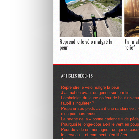
Reprendre le vélo malgré la
J’ai ma
peur
relief
ARTICLES RÉCENTS
Reprendre le vélo malgré la peur
J’ai mal en avant du genou sur le relief
Lombalgies du jeune golfeur de haut nivea
faut-il s’inquiéter ?
Préparer ses pieds avant une randonnée : l
d’un parcours réussi
Le mythe de la « bonne cadence » de péda
Pourquoi le longe-côte a-t-il le vent en pou
Peur du vide en montagne : ce qui se pas
le cerveau… et comment s’en libérer