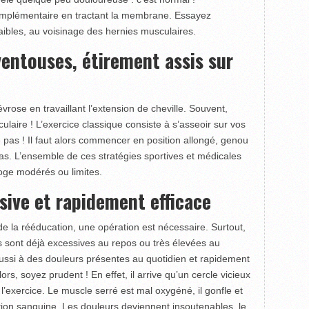
omplémentaire en tractant la membrane. Essayez
aibles, au voisinage des hernies musculaires.
ventouses, étirement assis sur
névrose en travaillant l’extension de cheville. Souvent,
culaire ! L’exercice classique consiste à s’asseoir sur vos
 pas ! Il faut alors commencer en position allongé, genou
elas. L’ensemble de ces stratégies sportives et médicales
ge modérés ou limites.
sive et rapidement efficace
de la rééducation, une opération est nécessaire. Surtout,
s sont déjà excessives au repos ou très élevées au
ussi à des douleurs présentes au quotidien et rapidement
rs, soyez prudent ! En effet, il arrive qu’un cercle vicieux
’exercice. Le muscle serré est mal oxygéné, il gonfle et
ation sanguine. Les douleurs deviennent insoutenables, le