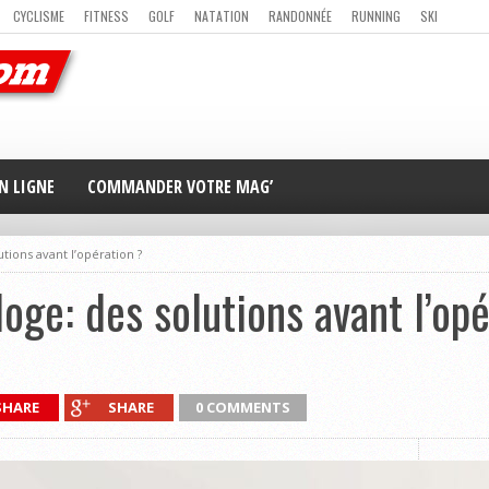
CYCLISME
FITNESS
GOLF
NATATION
RANDONNÉE
RUNNING
SKI
ER
MAG’ EN LIGNE
NOUS CONTACTER
N LIGNE
COMMANDER VOTRE MAG’
tions avant l’opération ?
oge: des solutions avant l’op
SHARE
SHARE
0 COMMENTS