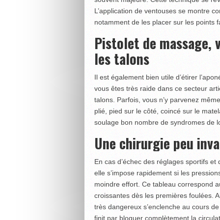
L’application de ventouses se montre c
notamment de les placer sur les points f
Pistolet de massage, 
les talons
Il est également bien utile d’étirer l’apo
vous êtes très raide dans ce secteur arti
talons. Parfois, vous n’y parvenez même
plié, pied sur le côté, coincé sur le mat
soulage bon nombre de syndromes de lo
Une chirurgie peu inva
En cas d’échec des réglages sportifs et 
elle s’impose rapidement si les pression
moindre effort. Ce tableau correspond a
croissantes dès les premières foulées. Alo
très dangereux s’enclenche au cours de l
finit par bloquer complètement la circul