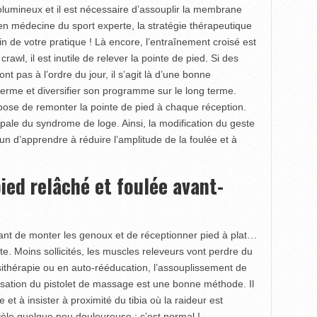
volumineux et il est nécessaire d’assouplir la membrane
en médecine du sport experte, la stratégie thérapeutique
de votre pratique ! Là encore, l’entraînement croisé est
crawl, il est inutile de relever la pointe de pied. Si des
nt pas à l’ordre du jour, il s’agit là d’une bonne
 terme et diversifier son programme sur le long terme.
mpose de remonter la pointe de pied à chaque réception.
ipale du syndrome de loge. Ainsi, la modification du geste
tun d’apprendre à réduire l’amplitude de la foulée et à
ied relâché et foulée avant-
ortant de monter les genoux et de réceptionner pied à plat…
te. Moins sollicités, les muscles releveurs vont perdre du
sithérapie ou en auto-rééducation, l’assouplissement de
lisation du pistolet de massage est une bonne méthode. Il
 et à insister à proximité du tibia où la raideur est
èle quelque peu douloureuse : c’est normal !