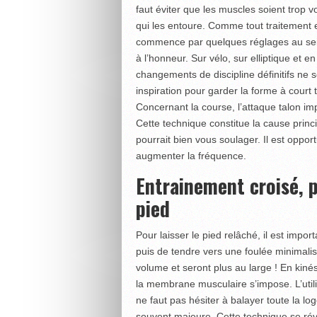
faut éviter que les muscles soient trop 
qui les entoure. Comme tout traitement 
commence par quelques réglages au sein 
à l’honneur. Sur vélo, sur elliptique et en 
changements de discipline définitifs ne so
inspiration pour garder la forme à court
Concernant la course, l’attaque talon i
Cette technique constitue la cause princ
pourrait bien vous soulager. Il est oppor
augmenter la fréquence.
Entrainement croisé, p
pied
Pour laisser le pied relâché, il est imp
puis de tendre vers une foulée minimalis
volume et seront plus au large ! En kiné
la membrane muscu­laire s’impose. L’uti
ne faut pas hésiter à balayer toute la loge
souvent majeure. Cette technique se rév