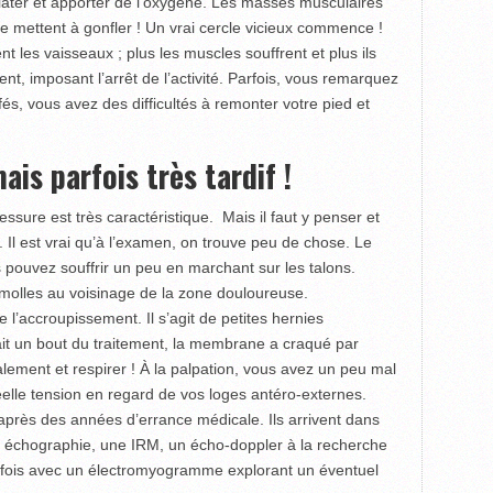
ilater et apporter de l’oxygène. Les masses muscu­laires
 mettent à gonfler ! Un vrai cercle vicieux commence !
nt les vaisseaux ; plus les muscles souf­frent et plus ils
t, imposant l’arrêt de l’activité. Parfois, vous remarquez
s, vous avez des difficultés à remonter votre pied et
is parfois très tardif !
lessure est très caractéristique. Mais il faut y penser et
. Il est vrai qu’à l’examen, on trouve peu de chose. Le
 pouvez souffrir un peu en marchant sur les talons.
s molles au voisinage de la zone douloureuse.
 l’accroupissement. Il s’agit de petites hernies
ait un bout du traitement, la membrane a craqué par
calement et respirer ! À la palpa­tion, vous avez un peu mal
éelle tension en regard de vos loges antéro-externes.
près des années d’errance médicale. Ils arrivent dans
 échographie, une IRM, un écho-doppler à la recherche
rfois avec un électro­myogramme explorant un éventuel