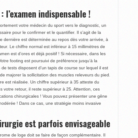
: l’examen indispensable !
 fortement votre médecin du sport vers le diagnostic, un
e pour le confirmer et le quantifier. Il s’agit de la
e dernière est déterminée au repos dès votre arrivée, à
eur. Le chiffre normal est inférieur à 15 millimètres de
xamen est d’ores et déjà positif ! Si nécessaire, dans les
Votre footing est poursuivi de préférence jusqu’à la
de tests disposent d’un tapis de course sur lequel il est
de majorer la sollicitation des muscles releveurs du pied.
re est réalisée. Un chiffre supérieur à 35 atteste du
 votre retour, il reste supérieur à 25. Attention, ces
cations chirur­gicales ! Vous pouvez présenter une gêne
 modérée ! Dans ce cas, une stratégie moins invasive
rurgie est parfois envisageable
rome de loge doit se faire de façon complémentaire. Il