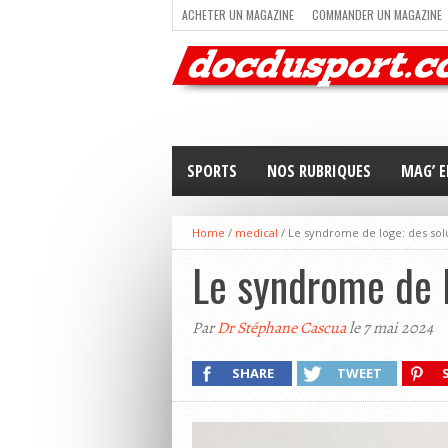
ACHETER UN MAGAZINE
COMMANDER UN MAGAZINE
TRAIL RUNNING
TRIATHLON
VOILE
NEWSLETT
SPORTS
NOS RUBRIQUES
MAG’ E
Home
/
medical
/
Le syndrome de loge: des solu
Le syndrome de l
Par
Dr Stéphane Cascua
le 7 mai 2024
SHARE
TWEET