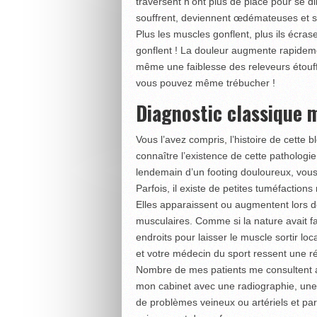
traversent n’ont plus de place pour se d
souffrent, deviennent œdémateuses et se
Plus les muscles gonflent, plus ils écrase
gonflent ! La douleur augmente rapidemen
même une faiblesse des releveurs étouffé
vous pouvez même trébucher !
Diagnostic classique ma
Vous l’avez compris, l’histoire de cette b
connaître l’existence de cette pathologie
lendemain d’un footing douloureux, vous
Parfois, il existe de petites tuméfaction
Elles apparaissent ou augmentent lors de
musculaires. Comme si la nature avait f
endroits pour laisser le muscle sortir lo
et votre médecin du sport ressent une r
Nombre de mes patients me consultent a
mon cabinet avec une radiographie, une
de problèmes veineux ou artériels et pa