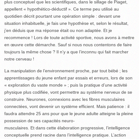
plus conceptuel que les scientifiques, dans le sillage de Piaget,
appellent « hypothético-déductif ». Ce terme peu utilisé au
quotidien décrit pourtant une opération simple : devant une
situation inhabituelle, je fais une hypothèse et, selon le résultat,
j’en déduis que ma réponse était ou non adaptée. Et je
recommence ! Lors de toute activité sportive, nous avons à mettre
en œuvre cette démarche. Sauf si nous nous contentons de faire
toujours la même chose ? Il n’y a que l’inconnu qui fait marcher
notre cerveau !
La manipulation de l’environnement proche, par tout bébé ; les
apprentissages du jeune enfant par essais et erreurs, lors de son
« exploration du vaste monde » ; puis la pratique d’une activité
physique plus codifiée, vont permettre au système nerveux de se
construire. Neurones, connexions avec les fibres musculaires
connectées, vont devenir un système efficient. Mais patience : il
faudra attendre 25 ans pour que le jeune adulte atteigne la pleine
possession de ses capacités neuro­-
muscu­laires. Et dans cette élaboration progressive, l’intelligence
conceptuelle prend racine dans l’intelligence pratique. L’action