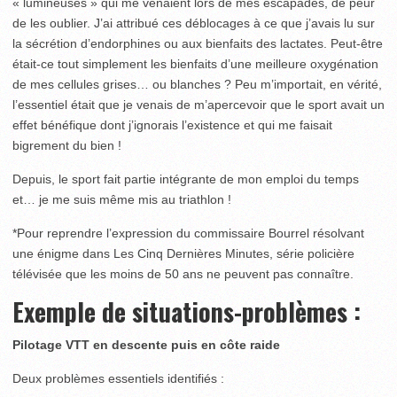
« lumineuses » qui me venaient lors de mes escapades, de peur
de les oublier. J’ai attribué ces déblocages à ce que j’avais lu sur
la sécrétion d’endorphines ou aux bienfaits des lactates. Peut-être
était-ce tout simplement les bienfaits d’une meilleure oxygénation
de mes cellules grises… ou blanches ? Peu m’importait, en vérité,
l’essentiel était que je venais de m’apercevoir que le sport avait un
effet bénéfique dont j’ignorais l’existence et qui me faisait
bigrement du bien !
Depuis, le sport fait partie intégrante de mon emploi du temps
et… je me suis même mis au triathlon !
*Pour reprendre l’expression du commissaire Bourrel résolvant
une énigme dans Les Cinq Dernières Minutes, série policière
télévisée que les moins de 50 ans ne peuvent pas connaître.
Exemple de situations-problèmes :
Pilotage VTT en descente puis en côte raide
Deux problèmes essentiels identifiés :