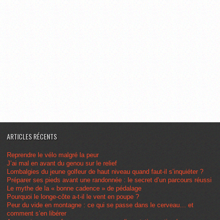
ARTICLES RÉCENTS
Reprendre le vélo malgré la peur
J’ai mal en avant du genou sur le relief
Lombalgies du jeune golfeur de haut niveau quand faut-il s’inquiéter ?
Préparer ses pieds avant une randonnée : le secret d’un parcours réussi
Le mythe de la « bonne cadence » de pédalage
Pourquoi le longe-côte a-t-il le vent en poupe ?
Peur du vide en montagne : ce qui se passe dans le cerveau… et
comment s’en libérer