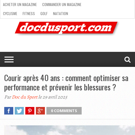
ACHETER UN MAGAZINE
COMMANDER UN MAGAZINE
CYCLISME
FITNESS
GOLF
NATATION
ACHETER
RANDONNÉE
RUNNING
SKI
TRAIL RUNNING
UN
COMMANDER
CYCLISME
FITNESS
GOLF
NATATION
RANDONNÉE
RUNNING
SKI
TRAIL
TRIATHLON
VOILE
NEWSLETTER
MAG’
NOUS
MAGAZINE
UN
RUNNING
EN
CONTACTER
TRIATHLON
VOILE
NEWSLETTER
MAG’ EN LIGNE
MAGAZINE
LIGNE
NOUS CONTACTER
Courir après 40 ans : comment optimiser sa
performance et prévenir les blessures ?
Par
Doc du Sport
le 29 avril 2025
0 COMMENTS