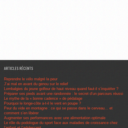
ARTICLES RÉCENTS
Reprendre le vélo malgré la peur
J’ai mal en avant du genou sur le relief
Lombalgies du jeune golfeur de haut niveau quand faut-il s’inquiéter ?
Préparer ses pieds avant une randonnée : le secret d’un parcours réussi
Le mythe de la « bonne cadence » de pédalage
Pourquoi le longe-côte a-t-il le vent en poupe ?
Peur du vide en montagne : ce qui se passe dans le cerveau… et
comment s’en libérer
Augmenter ses performances avec une alimentation optimale
Le rôle du podologue du sport face aux maladies de croissance chez
l’enfant et l’adolescent