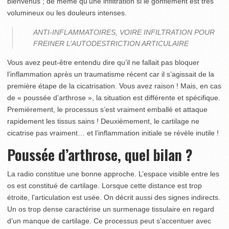
bienvenus ; de même qu’une infiltration si le gonflement est très
volumineux ou les douleurs intenses.
ANTI-INFLAMMATOIRES, VOIRE INFILTRATION POUR
FREINER L’AUTODESTRICTION ARTICULAIRE
Vous avez peut-être entendu dire qu’il ne fallait pas bloquer
l’inflammation après un traumatisme récent car il s’agissait de la
première étape de la cicatrisation. Vous avez raison ! Mais, en cas
de « poussée d’arthrose », la situation est différente et spécifique.
Premièrement, le processus s’est vraiment emballé et attaque
rapidement les tissus sains ! Deuxièmement, le cartilage ne
cicatrise pas vraiment… et l’inflammation initiale se révèle inutile !
Poussée d’arthrose, quel bilan ?
La radio constitue une bonne approche. L’espace visible entre les
os est constitué de cartilage. Lorsque cette distance est trop
étroite, l’articulation est usée. On décrit aussi des signes indirects.
Un os trop dense caractérise un surmenage tissulaire en regard
d’un manque de cartilage. Ce processus peut s’accentuer avec