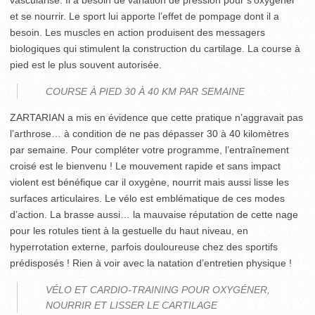
vascularisé. Il a besoin de variation de pression pour s’oxygéner
et se nourrir. Le sport lui apporte l’effet de pompage dont il a
besoin. Les muscles en action produisent des messagers
biologiques qui stimulent la construction du cartilage. La course à
pied est le plus souvent autorisée.
COURSE À PIED 30 À 40 KM PAR SEMAINE
ZARTARIAN a mis en évidence que cette pratique n’aggravait pas
l’arthrose… à condition de ne pas dépasser 30 à 40 kilomètres
par semaine. Pour compléter votre programme, l’entraînement
croisé est le bienvenu ! Le mouvement rapide et sans impact
violent est bénéfique car il oxygène, nourrit mais aussi lisse les
surfaces articulaires. Le vélo est emblématique de ces modes
d’action. La brasse aussi… la mauvaise réputation de cette nage
pour les rotules tient à la gestuelle du haut niveau, en
hyperrotation externe, parfois douloureuse chez des sportifs
prédisposés ! Rien à voir avec la natation d’entretien physique !
VÉLO ET CARDIO-TRAINING POUR OXYGÉNER,
NOURRIR ET LISSER LE CARTILAGE