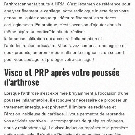
l’arthroscanner fait suite à l’IRM. C’est l’examen de référence pour
analyser finement le cartilage. Votre radiologue injecte dans votre
genou un liquide opaque qui détoure finement les surfaces
cartilagineuses. En pratique, c’est l’occasion d’ajouter dans la
même piqûre un corticoïde afin de réaliser
la fameuse infiltration qui apaisera l’inflammation et
l’autodestruction articulaire. Vous l’avez compris : une aiguille et
deux produits, un premier pour affiner le diagnostic, un second
pour vous soulager et protéger votre cartilage !
Visco et PRP après votre poussée
d’arthrose
Lorsque l’arthrose s’est exprimée bruyamment à l’occasion d’une
poussée inflammatoire, il est souvent nécessaire de proposer un
traitement énergique et préventif. Il limitera les récidives et
l’érosion insidieuse du cartilage. Il vous permettra de reprendre
vos activités sportives… accompagnées de quelques réglages,
nous y reviendrons 😊. La visco-induction représente la première
option médicale. Il s’agit de l’injection d’une molécule ramifiée