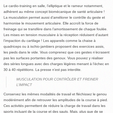
Le cardio-training en salle, l’elliptique et le rameur notamment,
adhèrent au même concept biomécanique de santé articulaire !
La musculation permet aussi d’améliorer le contrôle du geste et
harmonise le mouvement articulaire. Elle accroît la force de
freinage qui se transfère dans l’amortissement de chaque foulée.
Les mises en tension musculaire à la réception réduisent d’autant
l’impaction du cartilage ! Les appareils comme la chaise à
quadriceps ou à ischio-jambiers proposent des exercices assis,
les pieds dans le vide. Vous comprenez que ces gestes n’écrasent
pas les surfaces portantes des genoux. Vous pouvez y réaliser
des séries longues avec des charges légères menant à l’échec en
30 à 40 répétitions. La presse n’est pas interdite.
MUSCULATION POUR CONTRÔLER ET FREINER
L’IMPACT
Conservez les mêmes modalités de travail et fléchissez le genou
modérément afin de retrouver les amplitudes de la course à pied.
Ces activités permettent de réduire la charge de travail dans les
sports incluant de la course et des sauts. Mais, plus que de se