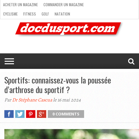
ACHETER UN MAGAZINE
COMMANDER UN MAGAZINE
CYCLISME
FITNESS
GOLF
NATATION
ACHETER
RANDONNÉE
RUNNING
SKI
TRAIL RUNNING
UN
COMMANDER
CYCLISME
FITNESS
GOLF
NATATION
RANDONNÉE
RUNNING
SKI
TRAIL
TRIATHLON
VOILE
NEWSLETTER
MAG’
NOUS
MAGAZINE
UN
RUNNING
EN
CONTACTER
TRIATHLON
VOILE
NEWSLETTER
MAG’ EN LIGNE
MAGAZINE
LIGNE
NOUS CONTACTER
Sportifs: connaissez-vous la poussée
d’arthrose du sportif ?
Par
Dr Stéphane Cascua
le 16 mai 2024
0 COMMENTS