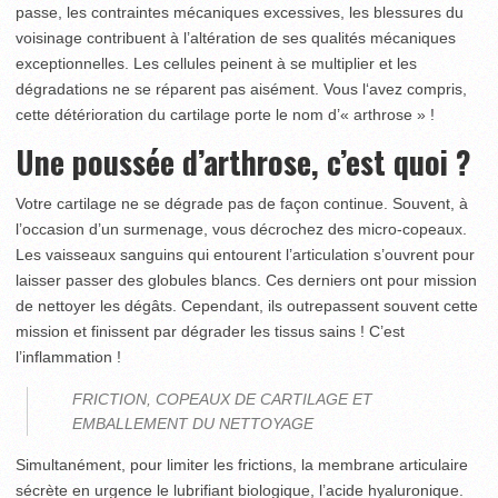
passe, les contraintes mécaniques excessives, les blessures du
voisinage contribuent à l’altération de ses qualités mécaniques
exceptionnelles. Les cellules peinent à se multiplier et les
dégradations ne se réparent pas aisément. Vous l‘avez compris,
cette détérioration du cartilage porte le nom d’« arthrose » !
Une poussée d’arthrose, c’est quoi ?
Votre cartilage ne se dégrade pas de façon continue. Souvent, à
l’occasion d’un surmenage, vous décrochez des micro-copeaux.
Les vaisseaux sanguins qui entourent l’articulation s’ouvrent pour
laisser passer des globules blancs. Ces derniers ont pour mission
de nettoyer les dégâts. Cependant, ils outrepassent souvent cette
mission et finissent par dégrader les tissus sains ! C’est
l’inflammation !
FRICTION, COPEAUX DE CARTILAGE ET
EMBALLEMENT DU NETTOYAGE
Simultanément, pour limiter les frictions, la membrane articulaire
sécrète en urgence le lubrifiant biologique, l’acide hyaluronique.