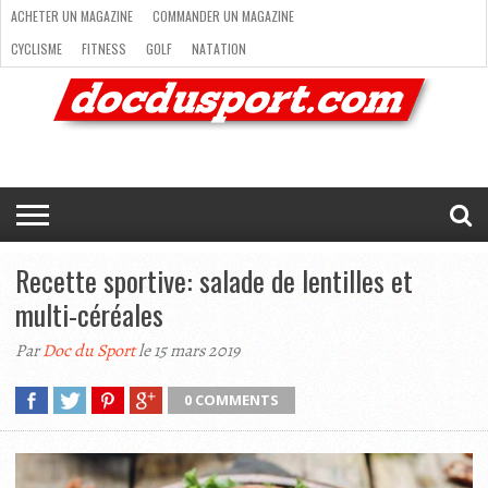
ACHETER UN MAGAZINE
COMMANDER UN MAGAZINE
CYCLISME
FITNESS
GOLF
NATATION
ACHETER
RANDONNÉE
RUNNING
SKI
TRAIL RUNNING
UN
COMMANDER
CYCLISME
FITNESS
GOLF
NATATION
RANDONNÉE
RUNNING
SKI
TRAIL
TRIATHLON
VOILE
NEWSLETTER
MAG’
NOUS
MAGAZINE
UN
RUNNING
EN
CONTACTER
TRIATHLON
VOILE
NEWSLETTER
MAG’ EN LIGNE
MAGAZINE
LIGNE
NOUS CONTACTER
Recette sportive: salade de lentilles et
multi-céréales
Par
Doc du Sport
le 15 mars 2019
0 COMMENTS