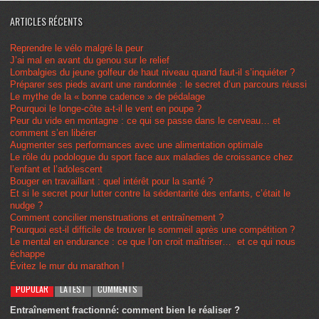
ARTICLES RÉCENTS
Reprendre le vélo malgré la peur
J’ai mal en avant du genou sur le relief
Lombalgies du jeune golfeur de haut niveau quand faut-il s’inquiéter ?
Préparer ses pieds avant une randonnée : le secret d’un parcours réussi
Le mythe de la « bonne cadence » de pédalage
Pourquoi le longe-côte a-t-il le vent en poupe ?
Peur du vide en montagne : ce qui se passe dans le cerveau… et
comment s’en libérer
Augmenter ses performances avec une alimentation optimale
Le rôle du podologue du sport face aux maladies de croissance chez
l’enfant et l’adolescent
Bouger en travaillant : quel intérêt pour la santé ?
Et si le secret pour lutter contre la sédentarité des enfants, c’était le
nudge ?
Comment concilier menstruations et entraînement ?
Pourquoi est-il difficile de trouver le sommeil après une compétition ?
Le mental en endurance : ce que l’on croit maîtriser… et ce qui nous
échappe
Évitez le mur du marathon !
POPULAR
LATEST
COMMENTS
Entraînement fractionné: comment bien le réaliser ?