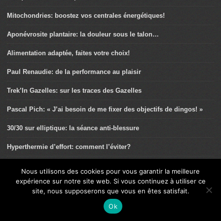
Mitochondries: boostez vos centrales énergétiques!
Aponévrosite plantaire: la douleur sous le talon…
Alimentation adaptée, faites votre choix!
Paul Renaudie: de la performance au plaisir
Trek’In Gazelles: sur les traces des Gazelles
Pascal Pich: « J’ai besoin de me fixer des objectifs de dingos! »
30/30 sur elliptique: la séance anti-blessure
Hyperthermie d’effort: comment l’éviter?
Athlé Fit: pour plus de fun!
Nous utilisons des cookies pour vous garantir la meilleure
expérience sur notre site web. Si vous continuez à utiliser ce
Randonnée: le sac à dos dans tous ses états
site, nous supposerons que vous en êtes satisfait.
Recette des Cookies Cranberries / Graines de courge
Ok