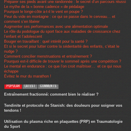
Préparer ses pieds avant une randonnée : le secret d’un parcours réussi
Le mythe de la « bonne cadence » de pédalage
Pourquoi le longe-côte a-t-il le vent en poupe ?
Peur du vide en montagne : ce qui se passe dans le cerveau… et
comment s’en libérer
Augmenter ses performances avec une alimentation optimale
Le rôle du podologue du sport face aux maladies de croissance chez
l’enfant et l’adolescent
Bouger en travaillant : quel intérêt pour la santé ?
Et si le secret pour lutter contre la sédentarité des enfants, c’était le
nudge ?
Comment concilier menstruations et entraînement ?
Pourquoi est-il difficile de trouver le sommeil après une compétition ?
Le mental en endurance : ce que l’on croit maîtriser… et ce qui nous
échappe
Évitez le mur du marathon !
POPULAR
LATEST
COMMENTS
Entraînement fractionné: comment bien le réaliser ?
Tendinite et protocole de Stanish: des douleurs pour soigner vos
tendons !
Utilisation du plasma riche en plaquettes (PRP) en Traumatologie
du Sport