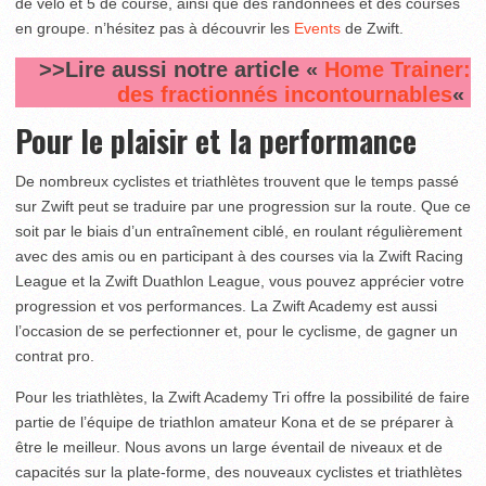
de vélo et 5 de course, ainsi que des randonnées et des courses
en groupe. n’hésitez pas à découvrir les
Events
de Zwift.
>>Lire aussi notre article «
Home Trainer:
des fractionnés incontournables
«
Pour le plaisir et la performance
De nombreux cyclistes et triathlètes trouvent que le temps passé
sur Zwift peut se traduire par une progression sur la route. Que ce
soit par le biais d’un entraînement ciblé, en roulant régulièrement
avec des amis ou en participant à des courses via la Zwift Racing
League et la Zwift Duathlon League, vous pouvez apprécier votre
progression et vos performances. La Zwift Academy est aussi
l’occasion de se perfectionner et, pour le cyclisme, de gagner un
contrat pro.
Pour les triathlètes, la Zwift Academy Tri offre la possibilité de faire
partie de l’équipe de triathlon amateur Kona et de se préparer à
être le meilleur. Nous avons un large éventail de niveaux et de
capacités sur la plate-forme, des nouveaux cyclistes et triathlètes