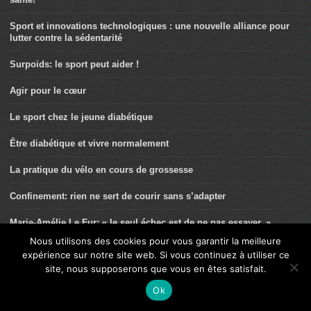
Sport et innovations technologiques : une nouvelle alliance pour
lutter contre la sédentarité
Surpoids: le sport peut aider !
Agir pour le cœur
Le sport chez le jeune diabétique
Être diabétique et vivre normalement
La pratique du vélo en cours de grossesse
Confinement: rien ne sert de courir sans s’adapter
Marie-Amélie Le Fur: « le seul échec est de ne pas essayer. »
Nous utilisons des cookies pour vous garantir la meilleure
Comment reprendre l’activité physique après une maladie?
expérience sur notre site web. Si vous continuez à utiliser ce
site, nous supposerons que vous en êtes satisfait.
Le renforcement musculaire « Cloclo »
Ok
L’entraînement croisé et ses bienfaits