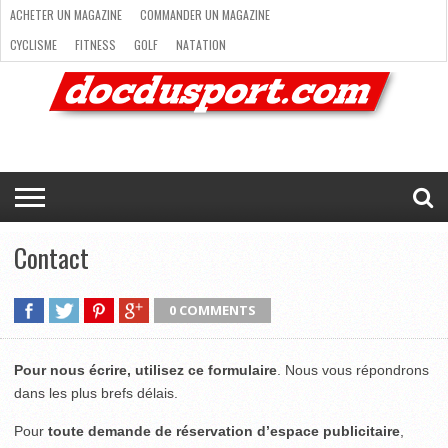
ACHETER UN MAGAZINE
COMMANDER UN MAGAZINE
CYCLISME
FITNESS
GOLF
NATATION
ACHETER
RANDONNÉE
RUNNING
SKI
TRAIL RUNNING
UN
COMMANDER
CYCLISME
FITNESS
GOLF
NATATION
RANDONNÉE
RUNNING
SKI
TRAIL
TRIATHLON
VOILE
NEWSLETTER
MAG’
NOUS
MAGAZINE
UN
RUNNING
EN
CONTACTER
TRIATHLON
VOILE
NEWSLETTER
MAG’ EN LIGNE
MAGAZINE
LIGNE
NOUS CONTACTER
Contact
0 COMMENTS
Pour nous écrire, utilisez ce formulaire
. Nous vous répondrons
dans les plus brefs délais.
Pour
toute demande de réservation d’espace publicitaire
,