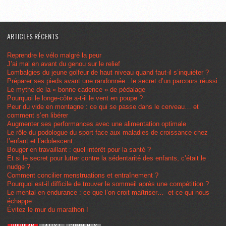
ARTICLES RÉCENTS
Reprendre le vélo malgré la peur
J’ai mal en avant du genou sur le relief
Lombalgies du jeune golfeur de haut niveau quand faut-il s’inquiéter ?
Préparer ses pieds avant une randonnée : le secret d’un parcours réussi
Le mythe de la « bonne cadence » de pédalage
Pourquoi le longe-côte a-t-il le vent en poupe ?
Peur du vide en montagne : ce qui se passe dans le cerveau… et
comment s’en libérer
Augmenter ses performances avec une alimentation optimale
Le rôle du podologue du sport face aux maladies de croissance chez
l’enfant et l’adolescent
Bouger en travaillant : quel intérêt pour la santé ?
Et si le secret pour lutter contre la sédentarité des enfants, c’était le
nudge ?
Comment concilier menstruations et entraînement ?
Pourquoi est-il difficile de trouver le sommeil après une compétition ?
Le mental en endurance : ce que l’on croit maîtriser… et ce qui nous
échappe
Évitez le mur du marathon !
POPULAR
LATEST
COMMENTS