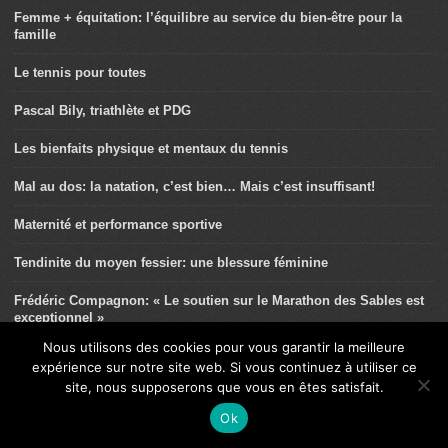
Femme + équitation: l’équilibre au service du bien-être pour la
famille
Le tennis pour toutes
Pascal Bily, triathlète et PDG
Les bienfaits physique et mentaux du tennis
Mal au dos: la natation, c’est bien… Mais c’est insuffisant!
Maternité et performance sportive
Tendinite du moyen fessier: une blessure féminine
Frédéric Compagnon: « Le soutien sur le Marathon des Sables est
exceptionnel »
Nous utilisons des cookies pour vous garantir la meilleure
Zwift: et si vous vous y mettiez?
expérience sur notre site web. Si vous continuez à utiliser ce
site, nous supposerons que vous en êtes satisfait.
Tennis Santé: conseils et bonne pratique
Ok
Perrine Fages et Stéven Le Hyaric: à deux c’est mieux!