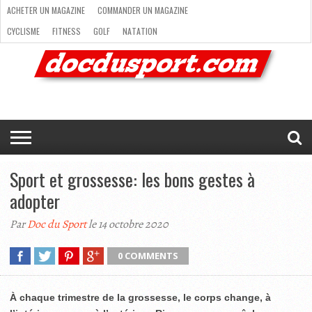
ACHETER UN MAGAZINE
COMMANDER UN MAGAZINE
CYCLISME
FITNESS
GOLF
NATATION
ACHETER
RANDONNÉE
RUNNING
SKI
TRAIL RUNNING
UN
COMMANDER
CYCLISME
FITNESS
GOLF
NATATION
RANDONNÉE
RUNNING
SKI
TRAIL
TRIATHLON
VOILE
NEWSLETTER
MAG’
NOUS
MAGAZINE
UN
RUNNING
EN
CONTACTER
TRIATHLON
VOILE
NEWSLETTER
MAG’ EN LIGNE
MAGAZINE
LIGNE
NOUS CONTACTER
Sport et grossesse: les bons gestes à
adopter
Par
Doc du Sport
le 14 octobre 2020
0 COMMENTS
À chaque trimestre de la grossesse, le corps change, à