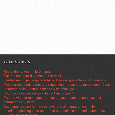
ARTICLES RÉCENTS
Reprendre le vélo malgré la peur
J’ai mal en avant du genou sur le relief
Lombalgies du jeune golfeur de haut niveau quand faut-il s’inquiéter ?
Préparer ses pieds avant une randonnée : le secret d’un parcours réussi
Le mythe de la « bonne cadence » de pédalage
Pourquoi le longe-côte a-t-il le vent en poupe ?
Peur du vide en montagne : ce qui se passe dans le cerveau… et
comment s’en libérer
Augmenter ses performances avec une alimentation optimale
Le rôle du podologue du sport face aux maladies de croissance chez