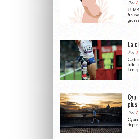
Par
A
UTMB®
future
grosse
La c
Par
A
Certif
telle 
Lorsqu
Cypr
plus 
Par
A
Cyprie
depuis