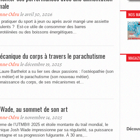
male
nne Odru
le avril 30, 2026
NOS MA
l pratiquer du sport à jeun ou après avoir mangé une assiette
culents ? Est-ce utile de consommer des barres
rotéinées ou des boissons énergétiques...
écanique du corps à travers le parachutisme
MAGAZI
nne Odru
le décembre 19, 2025
aure Barthelot a su lier ses deux passions : l’ostéopathie (son
 métier) et le parachutisme (son nouveau métier).
nnaissance du corps, de ses mécanismes et...
 Wade, au sommet de son art
nne Odru
le novembre 14, 2025
ème de l’UTMB® 2025 et étoile montante du trail mondial, le
Découv
nnique Josh Wade impressionne par sa régularité, sa puissance
tagne et sa progression fulgurante. À 30 ans,...