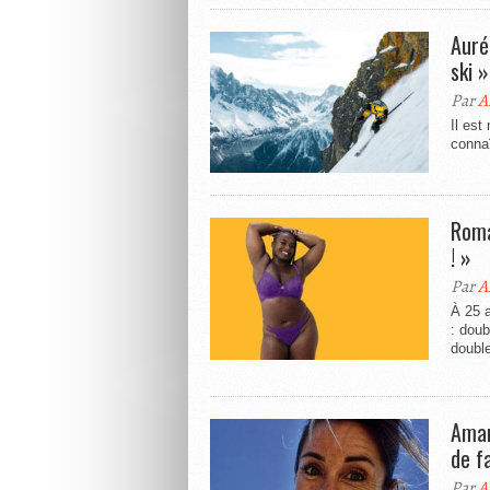
Auré
ski »
Par
A
Il est
connaî
Roma
! »
Par
A
À 25 
: dou
double
Aman
de f
Par
A