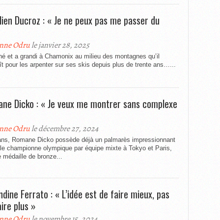
lien Ducroz : « Je ne peux pas me passer du
nne Odru
le janvier 28, 2025
 né et a grandi à Chamonix au milieu des montagnes qu’il
t pour les arpenter sur ses skis depuis plus de trente ans…...
ne Dicko : « Je veux me montrer sans complexe
nne Odru
le décembre 27, 2024
ans, Romane Dicko possède déjà un palmarès impressionnant
ble championne olympique par équipe mixte à Tokyo et Paris,
 médaille de bronze...
dine Ferrato : « L’idée est de faire mieux, pas
aire plus »
nne Odru
le novembre 15, 2024