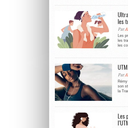
Ultra
les 
Par
A
Les pr
les tr
les co
UTMB
Par
A
Rémy H
son st
la Tra
Les 
l’U