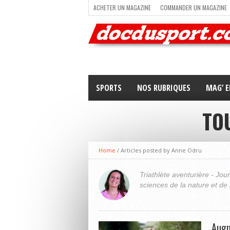
ACHETER UN MAGAZINE
COMMANDER UN MAGAZINE
TRAIL RUNNING
TRIATHLON
VOILE
NEWSLETT
SPORTS
NOS RUBRIQUES
MAG’ E
TO
Home
/
Articles posted by Anne Odru
Triathlète aventurière - Jou
sciences de la nature et de 
Augm