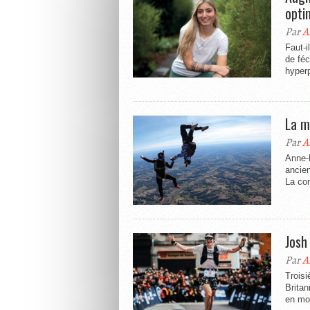
opti
Par
A
Faut-i
de fé
hyperp
La m
Par
A
Anne-L
ancien
La co
Josh
Par
A
Troisi
Brita
en mon