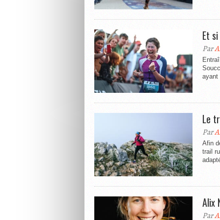
Et si
Par
A
Entra
Soucca
ayant 
Le tr
Par
A
Afin d
trail
adapté
Alix 
Par
A