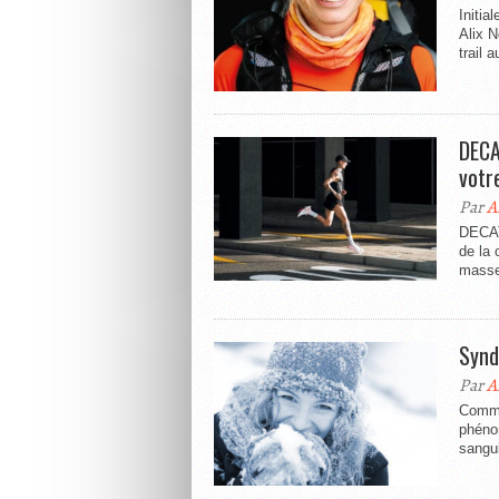
Initia
Alix 
trail 
DECA
votr
Par
A
DECAT
de la
masse 
Synd
Par
A
Comme 
phénom
sangui