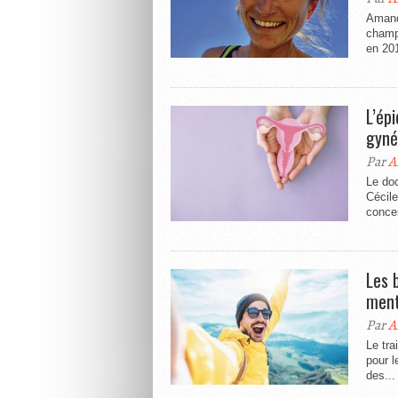
Amandi
champ
en 201
L’ép
gyné
Par
A
Le do
Cécile
concer
Les 
ment
Par
A
Le tra
pour l
des...