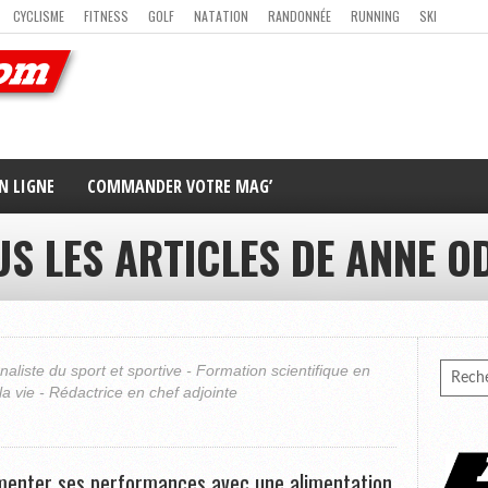
CYCLISME
FITNESS
GOLF
NATATION
RANDONNÉE
RUNNING
SKI
ER
MAG’ EN LIGNE
NOUS CONTACTER
N LIGNE
COMMANDER VOTRE MAG’
US LES ARTICLES DE ANNE O
rnaliste du sport et sportive - Formation scientifique en
la vie - Rédactrice en chef adjointe
enter ses performances avec une alimentation