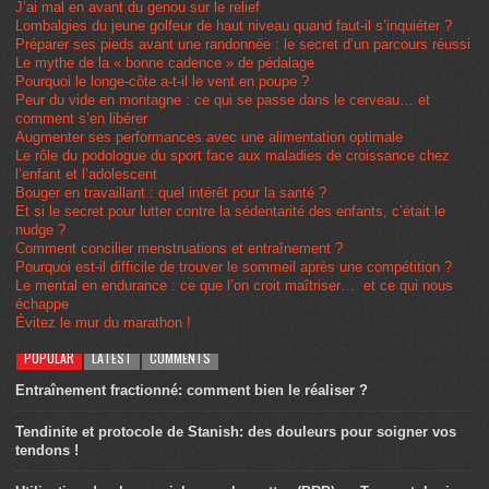
J’ai mal en avant du genou sur le relief
Lombalgies du jeune golfeur de haut niveau quand faut-il s’inquiéter ?
Préparer ses pieds avant une randonnée : le secret d’un parcours réussi
Le mythe de la « bonne cadence » de pédalage
Pourquoi le longe-côte a-t-il le vent en poupe ?
Peur du vide en montagne : ce qui se passe dans le cerveau… et
comment s’en libérer
Augmenter ses performances avec une alimentation optimale
Le rôle du podologue du sport face aux maladies de croissance chez
l’enfant et l’adolescent
Bouger en travaillant : quel intérêt pour la santé ?
Et si le secret pour lutter contre la sédentarité des enfants, c’était le
nudge ?
Comment concilier menstruations et entraînement ?
Pourquoi est-il difficile de trouver le sommeil après une compétition ?
Le mental en endurance : ce que l’on croit maîtriser… et ce qui nous
échappe
Évitez le mur du marathon !
POPULAR
LATEST
COMMENTS
Entraînement fractionné: comment bien le réaliser ?
Tendinite et protocole de Stanish: des douleurs pour soigner vos
tendons !