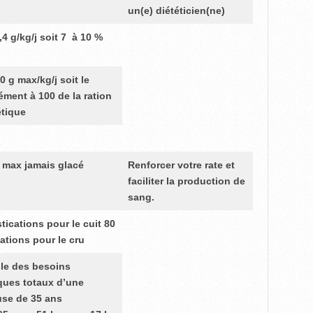
un(e) diététicien(ne)
,4 g/kg/j soit
7 à 10 %
10 g max/kg/j
soit le
ment à 100 de la ration
tique
 max jamais glacé
Renforcer votre rate et
faciliter la production
de
sang.
tications
pour le cuit
80
ations
pour le cru
le des besoins
ques totaux d’une
se de 35 ans