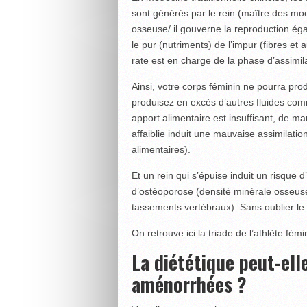
sont générés par le rein (maître des moel
osseuse/ il gouverne la reproduction ég
le pur (nutriments) de l’impur (fibres et
rate est en charge de la phase d’assimila
Ainsi, votre corps féminin ne pourra prod
produisez en excès d’autres fluides comm
apport alimentaire est insuffisant, de m
affaiblie induit une mauvaise assimilati
alimentaires).
Et un rein qui s’épuise induit un risque d
d’ostéoporose (densité minérale osseuse
tassements vertébraux). Sans oublier le
On retrouve ici la triade de l’athlète fémi
La diététique peut-elle
aménorrhées ?