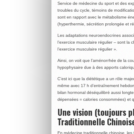
Service de médecine du sport et des exp
troubles du cycle, témoins de modificati
sont en rapport avec le métabolisme éner
(hyperthermie, sécrétion prolongée et ré
Les adaptations neuroendocrines associé
l’exercice musculaire régulier – sont la
l’exercice musculaire régulier ».
Ainsi, on voit que l’aménorrhée de la c
hypophysaire due à des apports calorique
C’est ici que la diététique a un rôle maj
même avec 17 h d’entraînement hebdoma
bilan hormonal déséquilibré aussi longte
dépensées = calories consommées) et q
Une vision (toujours p
Traditionnelle Chinois
En médecine traditionnelle chinoise, les