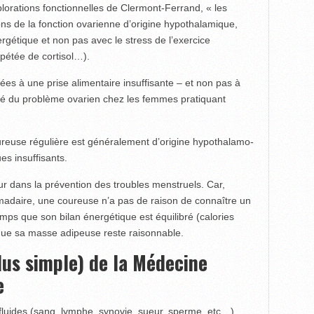
lorations fonctionnelles de Clermont-Ferrand, « les
ons de la fonction ovarienne d’origine hypothalamique,
gétique et non pas avec le stress de l’exercice
pétée de cortisol…).
es à une prise alimentaire insuffisante – et non pas à
 clé du problème ovarien chez les femmes pratiquant
oureuse régulière est généralement d’origine hypothalamo-
s insuffisants.
eur dans la prévention des troubles menstruels. Car,
daire, une coureuse n’a pas de raison de connaître un
mps que son bilan énergétique est équilibré (calories
ue sa masse adipeuse reste raisonnable.
lus simple) de la Médecine
e
 fluides (sang, lymphe, synovie, sueur, sperme, etc…)