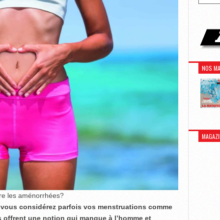
NOS MA
MAGAZI
ntre les aménorrhées?
s, vous considérez parfois vos menstruations comme
us offrent une notion qui manque à l’homme et