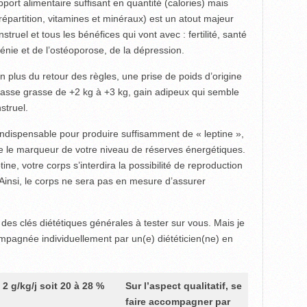
port alimentaire suffisant en quantité (calories) mais
 répartition, vitamines et minéraux) est un atout majeur
truel et tous les bénéfices qui vont avec : fertilité, santé
pénie et de l’ostéoporose, de la dépression.
en plus du retour des règles, une prise de poids d’origine
masse grasse de +2 kg à +3 kg, gain adipeux qui semble
struel.
ndispensable pour produire suffisamment de « leptine »,
 le marqueur de votre niveau de réserves énergétiques.
ne, votre corps s’interdira la possibilité de reproduction
! Ainsi, le corps ne sera pas en mesure d’assurer
es clés diététiques générales à tester sur vous. Mais je
agnée individuellement par un(e) diététicien(ne) en
 2 g/kg/j soit 20
à 28 %
Sur l’aspect qualitatif, se
faire accompagner par