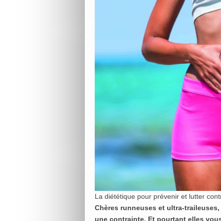
La diététique pour prévenir et lutter co
Chères runneuses et ultra-traileuse
une contrainte. Et pourtant elles vo