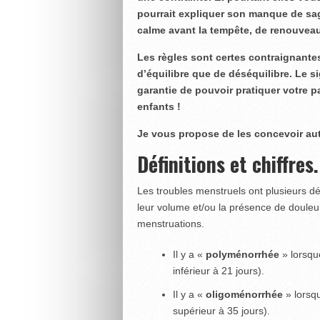
pourrait expliquer son manque de sag
calme avant la tempête, de renouveau
Les règles sont certes contraignante
d’équilibre que de déséquilibre. Le s
garantie de pouvoir pratiquer votre p
enfants !
Je vous propose de les concevoir aut
Définitions et chiffres.
Les troubles menstruels ont plusieurs déf
leur volume et/ou la présence de douleurs
menstruations.
Il y a «
polyménorrhée
» lorsqu
inférieur à 21 jours).
Il y a «
oligoménorrhée
» lorsq
supérieur à 35 jours).