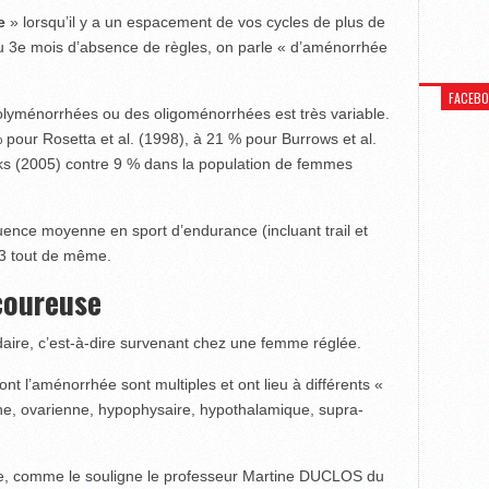
ée
» lorsqu’il y a un espacement de vos cycles de plus de
 du 3e mois d’absence de règles, on parle « d’aménorrhée
FACEB
olyménorrhées ou des oligoménorrhées est très variable.
pour Rosetta et al. (1998), à 21 % pour Burrows et al.
s (2005) contre 9 % dans la population de femmes
uence moyenne en sport d’endurance (incluant trail et
r 3 tout de même.
coureuse
daire, c’est-à-dire survenant chez une femme réglée.
nt l’aménorrhée sont multiples et ont lieu à différents «
ine, ovarienne, hypophysaire, hypothalamique, supra-
ce, comme le souligne le professeur Martine DUCLOS du