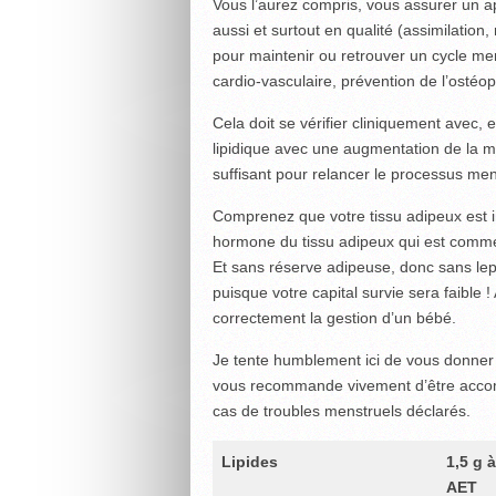
Vous l’aurez compris, vous assurer un ap
aussi et surtout en qualité (assimilation,
pour maintenir ou retrouver un cycle mens
cardio-vasculaire, prévention de l’ostéo
Cela doit se vérifier cliniquement avec, 
lipidique avec une augmentation de la 
suffisant pour relancer le processus men
Comprenez que votre tissu adipeux est i
hormone du tissu adipeux qui est comme
Et sans réserve adipeuse, donc sans lepti
puisque votre capital survie sera faible 
correctement la gestion d’un bébé.
Je tente humblement ici de vous donner d
vous recommande vivement d’être accomp
cas de troubles menstruels déclarés.
Lipides
1,5 g à
AET