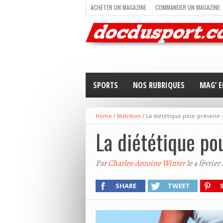
ACHETER UN MAGAZINE
COMMANDER UN MAGAZINE
TRAIL RUNNING
TRIATHLON
VOILE
NEWSLETT
SPORTS
NOS RUBRIQUES
MAG’ E
Home
/
Nutrition
/
La diététique pour prévenir 
La diététique po
Par
Charles-Antoine Winter
le 4 février
SHARE
TWEET