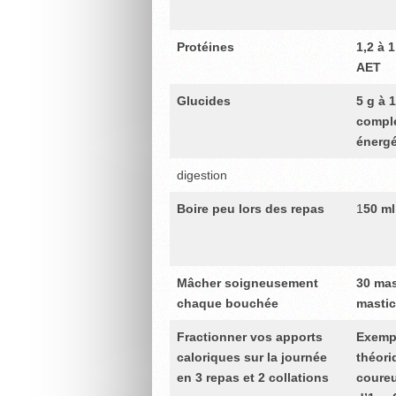
Protéines
1,2 à 1
AET
Glucides
5 g à 
complé
énergé
digestion
Boire peu lors des repas
1
50 ml
Mâcher soigneusement
30 mas
chaque bouchée
mastic
Fractionner vos apports
Exemp
caloriques sur la journée
théori
en 3 repas et 2 collations
coureu