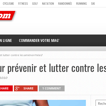
CYCLISME
FITNESS
GOLF
NATATION
RANDONNÉE
RUNNING
SKI
ER
MAG’ EN LIGNE
NOUS CONTACTER
N LIGNE
COMMANDER VOTRE MAG’
et lutter contre les aménorrhées?
ur prévenir et lutter contre 
 2020
SHARE
SHARE
1 COMMENT