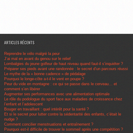
ARTICLES RÉCENTS
Reprendre le vélo malgré la peur
J’ai mal en avant du genou sur le relief
Lombalgies du jeune golfeur de haut niveau quand faut-il s’inquiéter ?
Préparer ses pieds avant une randonnée : le secret d’un parcours réussi
Le mythe de la « bonne cadence » de pédalage
Pourquoi le longe-côte a-t-il le vent en poupe ?
Peur du vide en montagne : ce qui se passe dans le cerveau… et
comment s’en libérer
Augmenter ses performances avec une alimentation optimale
Le rôle du podologue du sport face aux maladies de croissance chez
l’enfant et l’adolescent
Bouger en travaillant : quel intérêt pour la santé ?
Et si le secret pour lutter contre la sédentarité des enfants, c’était le
nudge ?