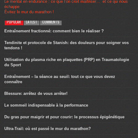
Comment concilier menstruations et entraînement ?
Pourquoi est-il difficile de trouver le sommeil après une compétition ?
Le mental en endurance : ce que l’on croit maîtriser… et ce qui nous
échappe
Évitez le mur du marathon !
POPULAR
LATEST
COMMENTS
Entraînement fractionné: comment bien le réaliser ?
Tendinite et protocole de Stanish: des douleurs pour soigner vos
tendons !
Utilisation du plasma riche en plaquettes (PRP) en Traumatologie
du Sport
Entraînement – la séance au seuil: tout ce que vous devez
connaître
Blessure: arrêtez de vous arrêter!
Le sommeil indispensable à la performance
Du gras pour maigrir et pour courir: le processus épigénétique
Ultra-Trail: où est passé le mur du marathon?