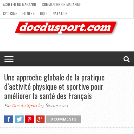
ACHETER UN MAGAZINE
COMMANDER UN MAGAZINE
CYCLISME
FITNESS
GOLF
NATATION
ACHETER
RANDONNÉE
RUNNING
SKI
TRAIL RUNNING
UN
COMMANDER
CYCLISME
FITNESS
GOLF
NATATION
RANDONNÉE
RUNNING
SKI
TRAIL
TRIATHLON
VOILE
NEWSLETTER
MAG’
NOUS
MAGAZINE
UN
RUNNING
EN
CONTACTER
TRIATHLON
VOILE
NEWSLETTER
MAG’ EN LIGNE
MAGAZINE
LIGNE
NOUS CONTACTER
Une approche globale de la pratique
d’activité physique et sportive pour
améliorer la santé des Français
Par
Doc du Sport
le 3 février 2021
0 COMMENTS