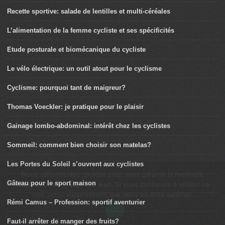
Recette sportive: gaufre protéinée riche en oméga-3
Recette sportive: salade de lentilles et multi-céréales
L’alimentation de la femme cycliste et ses spécificités
Etude posturale et biomécanique du cycliste
Le vélo électrique: un outil atout pour le cyclisme
Cyclisme: pourquoi tant de maigreur?
Thomas Voeckler: je pratique pour le plaisir
Gainage lombo-abdominal: intérêt chez les cyclistes
Sommeil: comment bien choisir son matelas?
Nous utilisons des cookies pour vous garantir la meilleure
Les Portes du Soleil s’ouvrent aux cyclistes
expérience sur notre site web. Si vous continuez à utiliser ce
site, nous supposerons que vous en êtes satisfait.
Gâteau pour le sport maison
Ok
Rémi Camus – Profession: sportif aventurier