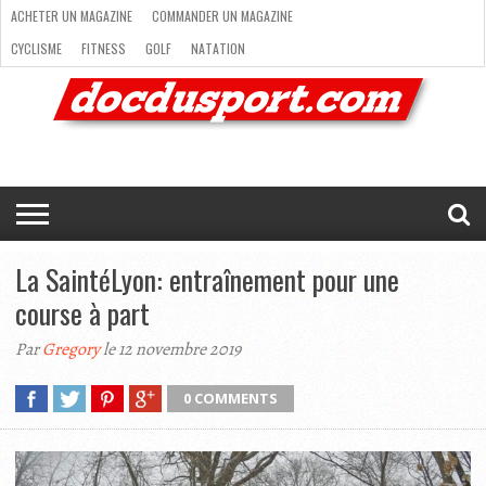
ACHETER UN MAGAZINE
COMMANDER UN MAGAZINE
CYCLISME
FITNESS
GOLF
NATATION
ACHETER
RANDONNÉE
RUNNING
SKI
TRAIL RUNNING
UN
COMMANDER
CYCLISME
FITNESS
GOLF
NATATION
RANDONNÉE
RUNNING
SKI
TRAIL
TRIATHLON
VOILE
NEWSLETTER
MAG’
NOUS
MAGAZINE
UN
RUNNING
EN
CONTACTER
TRIATHLON
VOILE
NEWSLETTER
MAG’ EN LIGNE
MAGAZINE
LIGNE
NOUS CONTACTER
La SaintéLyon: entraînement pour une
course à part
Par
Gregory
le 12 novembre 2019
0 COMMENTS