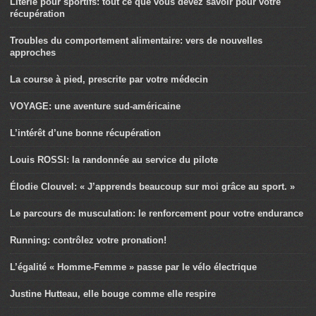
Literie pour sportifs: tout ce que vous devez savoir pour votre
récupération
Troubles du comportement alimentaire: vers de nouvelles
approches
La course à pied, prescrite par votre médecin
VOYAGE: une aventure sud-américaine
L’intérêt d’une bonne récupération
Louis ROSSI: la randonnée au service du pilote
Élodie Clouvel: « J’apprends beaucoup sur moi grâce au sport. »
Le parcours de musculation: le renforcement pour votre endurance
Running: contrôlez votre pronation!
L’égalité « Homme-Femme » passe par le vélo électrique
Justine Hutteau, elle bouge comme elle respire