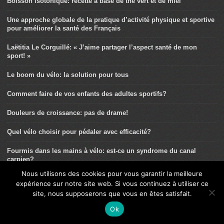
Boisson isotonique: recette à base de thé vert et de miel
Une approche globale de la pratique d’activité physique et sportive
pour améliorer la santé des Français
Laëtitia Le Corguillé: « J’aime partager l’aspect santé de mon
sport! »
Le boom du vélo: la solution pour tous
Comment faire de vos enfants des adultes sportifs?
Douleurs de croissance: pas de drame!
Quel vélo choisir pour pédaler avec efficacité?
Fourmis dans les mains à vélo: est-ce un syndrome du canal
carpien?
Nous utilisons des cookies pour vous garantir la meilleure
Le breaking comme nouvelle pratique
expérience sur notre site web. Si vous continuez à utiliser ce
site, nous supposerons que vous en êtes satisfait.
La rotule du cycliste: ses particularités
Ok
Le sport, bon pour le moral de nos enfants