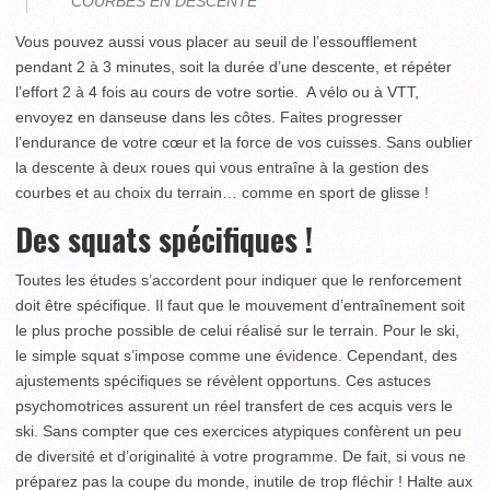
COURBES EN DESCENTE
Vous pouvez aussi vous placer au seuil de l’essoufflement
pendant 2 à 3 minutes, soit la durée d’une descente, et répéter
l’effort 2 à 4 fois au cours de votre sortie. A vélo ou à VTT,
envoyez en danseuse dans les côtes. Faites progresser
l’endurance de votre cœur et la force de vos cuisses. Sans oublier
la descente à deux roues qui vous entraîne à la gestion des
courbes et au choix du terrain… comme en sport de glisse !
Des squats spécifiques !
Toutes les études s’accordent pour indiquer que le renforcement
doit être spécifique. Il faut que le mouvement d’entraînement soit
le plus proche possible de celui réalisé sur le terrain. Pour le ski,
le simple squat s’impose comme une évidence. Cependant, des
ajustements spécifiques se révèlent opportuns. Ces astuces
psychomotrices assurent un réel transfert de ces acquis vers le
ski. Sans compter que ces exercices atypiques confèrent un peu
de diversité et d’originalité à votre programme. De fait, si vous ne
préparez pas la coupe du monde, inutile de trop fléchir ! Halte aux