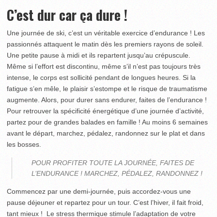
C’est dur car ça dure !
Une journée de ski, c’est un véritable exercice d’endurance ! Les
passionnés attaquent le matin dès les premiers rayons de soleil.
Une petite pause à midi et ils repartent jusqu’au crépuscule.
Même si l’effort est discontinu, même s’il n’est pas toujours très
intense, le corps est sollicité pendant de longues heures. Si la
fatigue s’en mêle, le plaisir s’estompe et le risque de traumatisme
augmente. Alors, pour durer sans endurer, faites de l’endurance !
Pour retrouver la spécificité énergétique d’une journée d’activité,
partez pour de grandes balades en famille ! Au moins 6 semaines
avant le départ, marchez, pédalez, randonnez sur le plat et dans
les bosses.
POUR PROFITER TOUTE LA JOURNÉE, FAITES DE
L’ENDURANCE ! MARCHEZ, PÉDALEZ, RANDONNEZ !
Commencez par une demi-journée, puis accordez-vous une
pause déjeuner et repartez pour un tour. C’est l’hiver, il fait froid,
tant mieux ! Le stress thermique stimule l’adaptation de votre