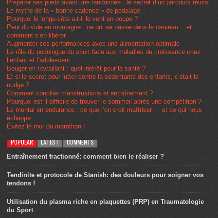
Préparer ses pieds avant une randonnée : le secret d’un parcours réussi
Le mythe de la « bonne cadence » de pédalage
Pourquoi le longe-côte a-t-il le vent en poupe ?
Peur du vide en montagne : ce qui se passe dans le cerveau… et
comment s’en libérer
Augmenter ses performances avec une alimentation optimale
Le rôle du podologue du sport face aux maladies de croissance chez
l’enfant et l’adolescent
Bouger en travaillant : quel intérêt pour la santé ?
Et si le secret pour lutter contre la sédentarité des enfants, c’était le
nudge ?
Comment concilier menstruations et entraînement ?
Pourquoi est-il difficile de trouver le sommeil après une compétition ?
Le mental en endurance : ce que l’on croit maîtriser… et ce qui nous
échappe
Évitez le mur du marathon !
POPULAR
LATEST
COMMENTS
Entraînement fractionné: comment bien le réaliser ?
Tendinite et protocole de Stanish: des douleurs pour soigner vos
tendons !
Utilisation du plasma riche en plaquettes (PRP) en Traumatologie
du Sport