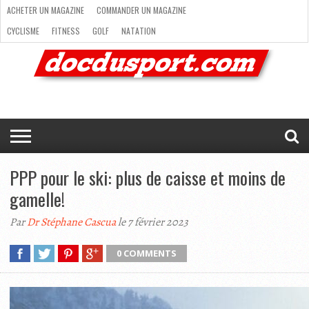
ACHETER UN MAGAZINE
COMMANDER UN MAGAZINE
CYCLISME
FITNESS
GOLF
NATATION
ACHETER
RANDONNÉE
RUNNING
SKI
TRAIL RUNNING
UN
COMMANDER
CYCLISME
FITNESS
GOLF
NATATION
RANDONNÉE
RUNNING
SKI
TRAIL
TRIATHLON
VOILE
NEWSLETTER
MAG’
NOUS
MAGAZINE
UN
RUNNING
EN
CONTACTER
TRIATHLON
VOILE
NEWSLETTER
MAG’ EN LIGNE
MAGAZINE
LIGNE
NOUS CONTACTER
PPP pour le ski: plus de caisse et moins de
gamelle!
Par
Dr Stéphane Cascua
le 7 février 2023
0 COMMENTS