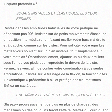
« squats profonds » !
SQUATS INSTABLES ET ÉLASTIQUES, LES YEUX
FERMÉS
Restez dans les amplitudes habituelles de votre pratique ne
dépassant pas 90°. Insistez sur de petits mouvements élastiques
en position intermédiaire, en faisant osciller votre bassin à droite
et à gauche, comme sur les pistes. Pour solliciter votre équilibre,
mettez-vous souvent sur un plan instable, tout simplement sur
votre matelas ! Occasionnellement, ajoutez un ou deux oreillers
sous l’un de vos pieds pour reproduire le dévers de la piste.
Fermez les yeux afin de confier votre coordination à vos seules
articulations. Insistez sur le freinage de la flexion, la fonction dites
« excentrique » prédomine à ski et protège des traumatismes.
Enfilez un sac à dos.
ENCHAÎINEZ LES RÉPÉTITIONS JUSQU’À l’« ÉCHEC »
Glissez-y progressivement de plus en plus de charges ; des
magazines ou des bouquins feront l’affaire. Mettez du lourd quand