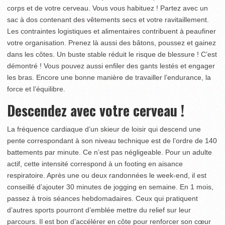
corps et de votre cerveau. Vous vous habituez ! Partez avec un
sac à dos contenant des vêtements secs et votre ravitaillement.
Les contraintes logistiques et alimentaires contribuent à peaufiner
votre organisation. Prenez là aussi des bâtons, poussez et gainez
dans les côtes. Un buste stable réduit le risque de blessure ! C’est
démontré ! Vous pouvez aussi enfiler des gants lestés et engager
les bras. Encore une bonne manière de travailler l’endurance, la
force et l’équilibre.
Descendez avec votre cerveau !
La fréquence cardiaque d’un skieur de loisir qui descend une
pente correspondant à son niveau technique est de l’ordre de 140
battements par minute. Ce n’est pas négligeable. Pour un adulte
actif, cette intensité correspond à un footing en aisance
respiratoire. Après une ou deux randonnées le week-end, il est
conseillé d’ajouter 30 minutes de jogging en semaine. En 1 mois,
passez à trois séances hebdomadaires. Ceux qui pratiquent
d’autres sports pourront d’emblée mettre du relief sur leur
parcours. Il est bon d’accélérer en côte pour renforcer son cœur