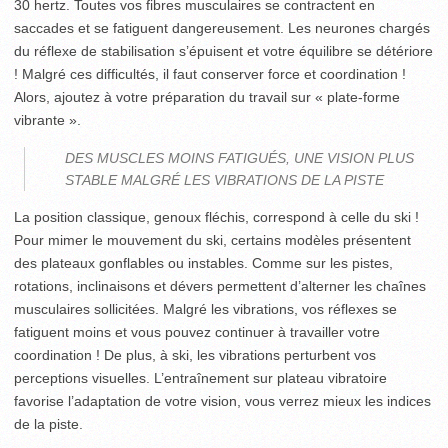
30 hertz. Toutes vos fibres musculaires se contractent en
saccades et se fatiguent dangereusement. Les neurones chargés
du réflexe de stabilisation s’épuisent et votre équilibre se détériore
! Malgré ces difficultés, il faut conserver force et coordination !
Alors, ajoutez à votre préparation du travail sur « plate-forme
vibrante ».
DES MUSCLES MOINS FATIGUÉS, UNE VISION PLUS
STABLE MALGRÉ LES VIBRATIONS DE LA PISTE
La position classique, genoux fléchis, correspond à celle du ski !
Pour mimer le mouvement du ski, certains modèles présentent
des plateaux gonflables ou instables. Comme sur les pistes,
rotations, inclinaisons et dévers permettent d’alterner les chaînes
musculaires sollicitées. Malgré les vibrations, vos réflexes se
fatiguent moins et vous pouvez continuer à travailler votre
coordination ! De plus, à ski, les vibrations perturbent vos
perceptions visuelles. L’entraînement sur plateau vibratoire
favorise l’adaptation de votre vision, vous verrez mieux les indices
de la piste.