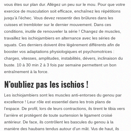
vous êtes sur plan dur. Allégez un peu sur le mou. Pour que votre
exercice de musculation soit efficace, enchaînez les répétitions
jusqu’à l’échec. Vous devez ressentir des brûlures dans les
cuisses et trembloter sur le dernier mouvement. Dans ces
conditions, inutile de renouveler la série ! Changez de muscles,
travaillez les ischiojambiers en alternance avec les séries de
squats. Ces derniers doivent être légèrement différents afin de
booster vos adaptations physiologiques et psychomotrices :
charges, vitesses, amplitudes, instabilités, dévers, inclinaison du
buste. 10 à 30 min 2 à 3 fois par semaine permettent un bon
entraînement à la force.
N’oubliez pas les ischios !
Les ischiojambiers sont les muscles anti-entorses du genou par
excellence ! Leur rôle est essentiel dans les trois plans de
l’espace. De profil, lors de leurs contractions, ils tirent le tibia vers
l’arrière et protègent de toute surtension le ligament croisé
antérieur. De face, ils contrôlent les bascules du genou à la
manière des haubans tendus autour d’un mât. Vus de haut, ils