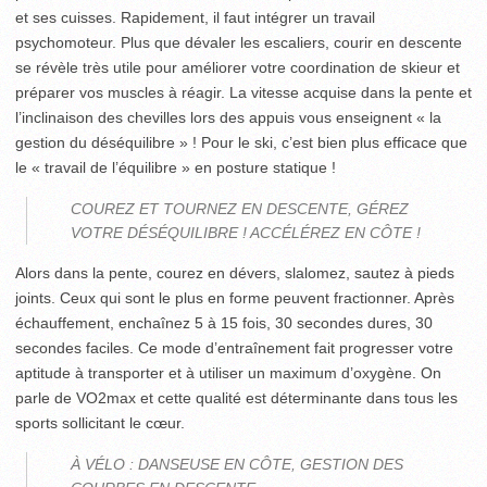
et ses cuisses. Rapidement, il faut intégrer un travail
psychomoteur. Plus que dévaler les escaliers, courir en descente
se révèle très utile pour améliorer votre coordination de skieur et
préparer vos muscles à réagir. La vitesse acquise dans la pente et
l’inclinaison des chevilles lors des appuis vous enseignent « la
gestion du déséquilibre » ! Pour le ski, c’est bien plus efficace que
le « travail de l’équilibre » en posture statique !
COUREZ ET TOURNEZ EN DESCENTE, GÉREZ
VOTRE DÉSÉQUILIBRE ! ACCÉLÉREZ EN CÔTE !
Alors dans la pente, courez en dévers, slalomez, sautez à pieds
joints. Ceux qui sont le plus en forme peuvent fractionner. Après
échauffement, enchaînez 5 à 15 fois, 30 secondes dures, 30
secondes faciles. Ce mode d’entraînement fait progresser votre
aptitude à transporter et à utiliser un maximum d’oxygène. On
parle de VO2max et cette qualité est déterminante dans tous les
sports sollicitant le cœur.
À VÉLO : DANSEUSE EN CÔTE, GESTION DES