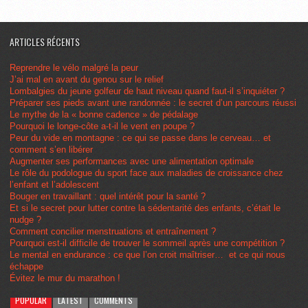
ARTICLES RÉCENTS
Reprendre le vélo malgré la peur
J’ai mal en avant du genou sur le relief
Lombalgies du jeune golfeur de haut niveau quand faut-il s’inquiéter ?
Préparer ses pieds avant une randonnée : le secret d’un parcours réussi
Le mythe de la « bonne cadence » de pédalage
Pourquoi le longe-côte a-t-il le vent en poupe ?
Peur du vide en montagne : ce qui se passe dans le cerveau… et
comment s’en libérer
Augmenter ses performances avec une alimentation optimale
Le rôle du podologue du sport face aux maladies de croissance chez
l’enfant et l’adolescent
Bouger en travaillant : quel intérêt pour la santé ?
Et si le secret pour lutter contre la sédentarité des enfants, c’était le
nudge ?
Comment concilier menstruations et entraînement ?
Pourquoi est-il difficile de trouver le sommeil après une compétition ?
Le mental en endurance : ce que l’on croit maîtriser… et ce qui nous
échappe
Évitez le mur du marathon !
POPULAR
LATEST
COMMENTS