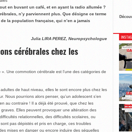
ales
out en buvant un café, et en ayant la radio allumée ?
ébrales, n’y parviennent plus. Que désigne ce terme
Découv
 de la population française, qui n’en a jamais
INSTA
Julia LIRA PEREZ, Neuropsychologue
ons cérébrales chez les
nte ». Une commotion cérébrale est l’une des catégories de
s adultes de haut niveau, elles le sont encore plus chez les
ur. Nous pourrions alors penser, qu’un adolescent s’en
en au contraire ! Il a déjà été prouvé, que chez les
s graves. Elles peuvent provoquer une altération des
ifficultés relationnelles, des difficultés scolaires, ou
 sont pas dépistés et pris en charge, ces troubles
r des mises en danger ou encore induire des séquelles