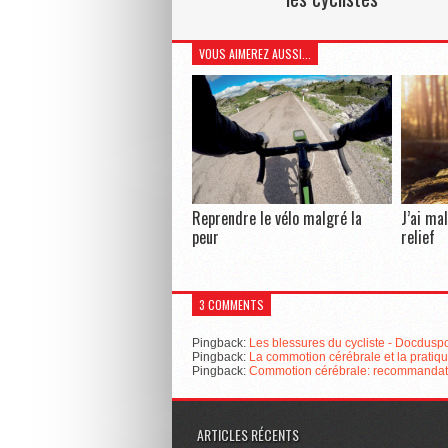
VOUS AIMEREZ AUSSI...
Reprendre le vélo malgré la
J’ai ma
peur
relief
3 COMMENTS
Pingback:
Les blessures du cycliste - Docduspo
Pingback:
La commotion cérébrale et la pratiqu
Pingback:
Commotion cérébrale: recommandatio
ARTICLES RÉCENTS