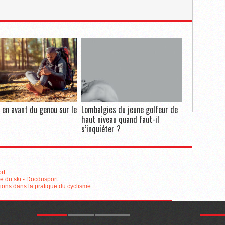
l en avant du genou sur le
Lombalgies du jeune golfeur de
haut niveau quand faut-il
s’inquiéter ?
rt
e du ski - Docdusport
ns dans la pratique du cyclisme
POPULAR
LATEST
COMMENTS
POPULA