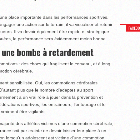
a une place importante dans les performances sportives.
gager une action sur le terrain, il va visualiser et retenir
FACEB
oueurs. Il va devoir également être rapide et stratégique.
iminuées, la performance sera évidemment moins bonne.
 une bombe à retardement
motions : des chocs qui fragilisent le cerveau, et à long
motion cérébrale.
mment sensibilisée. Oui, les commotions cérébrales
 D’autant plus que le nombre d’adeptes au sport
nement a un vrai rôle à jouer dans la prévention et
dérations sportives, les entraîneurs, l’entourage et le
 vraiment être vigilants.
 majorité des athlètes victimes d’une commotion cérébrale,
rance soit par crainte de devoir laisser leur place à un
tion lorsqu’un adolescent est victime d’une commotion