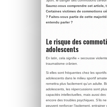
Sport: le danger des commotions cérébr
Saurez-vous comprendre cet article, t
Certaines victimes de commotions cér
? Faites-vous partie de cette majorité
entendu parler ?
Le risque des commoti
adolescents
En latin, cela signifie « secousse viole
traumatisme crânien.
Si elles sont fréquentes chez les sportif
adolescents dans le milieu sportif amate
remettra plus facilement qu’un adulte. Bi
adolescents, les répercussions sont plu
capacités intellectuelles, mais aussi des d
encore des troubles psychiques. S’ils ne
peuvent renforcer l’isolement, entraine