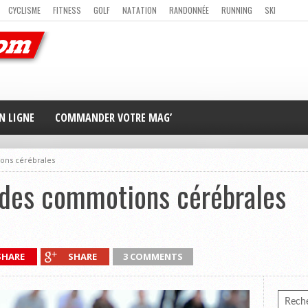
CYCLISME
FITNESS
GOLF
NATATION
RANDONNÉE
RUNNING
SKI
ER
MAG’ EN LIGNE
NOUS CONTACTER
N LIGNE
COMMANDER VOTRE MAG’
ons cérébrales
 des commotions cérébrales
SHARE
SHARE
3 COMMENTS