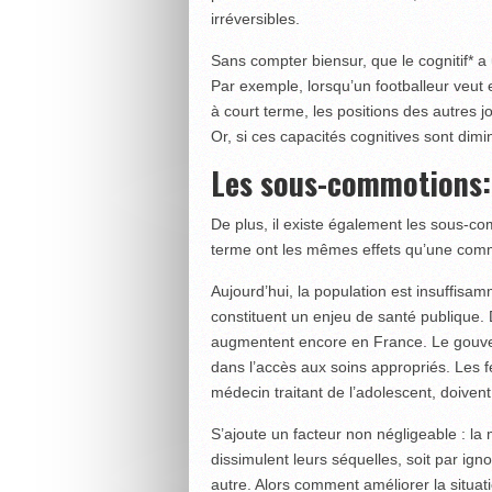
irréversibles.
Sans compter biensur, que le cognitif* 
Par exemple, lorsqu’un footballeur veut en
à court terme, les positions des autres j
Or, si ces capacités cognitives sont d
Les sous-commotions:
De plus, il existe également les sous-com
terme ont les mêmes effets qu’une com
Aujourd’hui, la population est insuffisa
constituent un enjeu de santé publique.
augmentent encore en France. Le gouver
dans l’accès aux soins appropriés. Les fé
médecin traitant de l’adolescent, doivent
S’ajoute un facteur non négligeable : la
dissimulent leurs séquelles, soit par igno
autre. Alors comment améliorer la situa