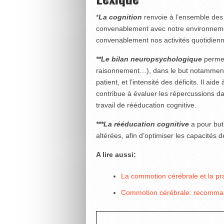
*
La cognition
renvoie à l’ensemble des 
convenablement avec notre environnemen
convenablement nos activités quotidien
**Le bilan neuropsychologique
permet
raisonnement…), dans le but notamment, d
patient, et l’intensité des déficits. Il ai
contribue à évaluer les répercussions dan
travail de rééducation cognitive.
***La
rééducation cognitive
a pour but 
altérées, afin d’optimiser les capacités 
A lire aussi:
La commotion cérébrale et la pra
Commotion cérébrale: recommand