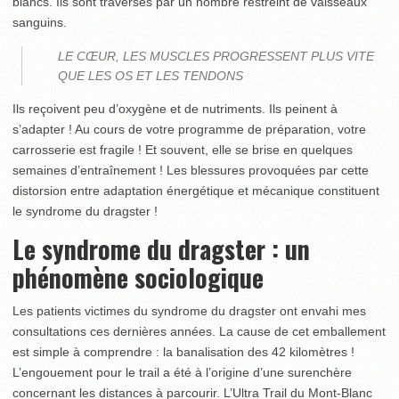
blancs. Ils sont traversés par un nombre restreint de vaisseaux
sanguins.
LE CŒUR, LES MUSCLES PROGRESSENT PLUS VITE
QUE LES OS ET LES TENDONS
Ils reçoivent peu d’oxygène et de nutriments. Ils peinent à
s’adapter ! Au cours de votre programme de préparation, votre
carrosserie est fragile ! Et souvent, elle se brise en quelques
semaines d’entraînement ! Les blessures provoquées par cette
distorsion entre adaptation énergétique et mécanique constituent
le syndrome du dragster !
Le syndrome du dragster : un
phénomène sociologique
Les patients victimes du syndrome du dragster ont envahi mes
consultations ces dernières années. La cause de cet emballement
est simple à comprendre : la banalisation des 42 kilomètres !
L’engouement pour le trail a été à l’origine d’une surenchère
concernant les distances à parcourir. L’Ultra Trail du Mont-Blanc