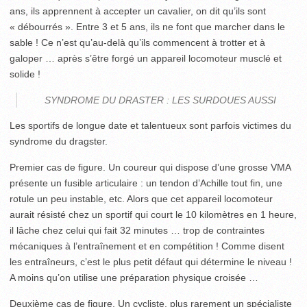
ans, ils apprennent à accepter un cavalier, on dit qu’ils sont
« débourrés ». Entre 3 et 5 ans, ils ne font que marcher dans le
sable ! Ce n’est qu’au-delà qu’ils commencent à trotter et à
galoper … après s’être forgé un appareil locomoteur musclé et
solide !
SYNDROME DU DRASTER : LES SURDOUES AUSSI
Les sportifs de longue date et talentueux sont parfois victimes du
syndrome du dragster.
Premier cas de figure. Un coureur qui dispose d’une grosse VMA
présente un fusible articulaire : un tendon d’Achille tout fin, une
rotule un peu instable, etc. Alors que cet appareil locomoteur
aurait résisté chez un sportif qui court le 10 kilomètres en 1 heure,
il lâche chez celui qui fait 32 minutes … trop de contraintes
mécaniques à l’entraînement et en compétition ! Comme disent
les entraîneurs, c’est le plus petit défaut qui détermine le niveau !
A moins qu’on utilise une préparation physique croisée …
Deuxième cas de figure. Un cycliste, plus rarement un spécialiste