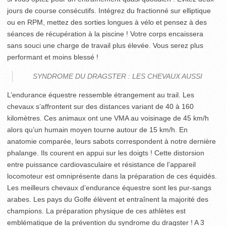
jours de course consécutifs. Intégrez du fractionné sur elliptique
ou en RPM, mettez des sorties longues à vélo et pensez à des
séances de récupération à la piscine ! Votre corps encaissera
sans souci une charge de travail plus élevée. Vous serez plus
performant et moins blessé !
SYNDROME DU DRAGSTER : LES CHEVAUX AUSSI
L’endurance équestre ressemble étrangement au trail. Les
chevaux s’affrontent sur des distances variant de 40 à 160
kilomètres. Ces animaux ont une VMA au voisinage de 45 km/h
alors qu’un humain moyen tourne autour de 15 km/h. En
anatomie comparée, leurs sabots correspondent à notre dernière
phalange. Ils courent en appui sur les doigts ! Cette distorsion
entre puissance cardiovasculaire et résistance de l’appareil
locomoteur est omniprésente dans la préparation de ces équidés.
Les meilleurs chevaux d’endurance équestre sont les pur-sangs
arabes. Les pays du Golfe élèvent et entraînent la majorité des
champions. La préparation physique de ces athlètes est
emblématique de la prévention du syndrome du dragster ! A 3