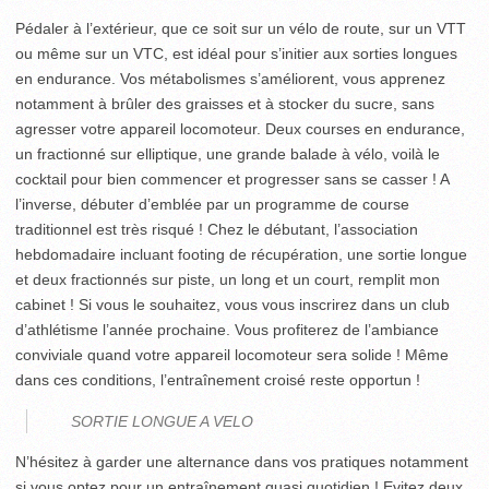
Pédaler à l’extérieur, que ce soit sur un vélo de route, sur un VTT
ou même sur un VTC, est idéal pour s’initier aux sorties longues
en endurance. Vos métabolismes s’améliorent, vous apprenez
notamment à brûler des graisses et à stocker du sucre, sans
agresser votre appareil locomoteur. Deux courses en endurance,
un fractionné sur elliptique, une grande balade à vélo, voilà le
cocktail pour bien commencer et progresser sans se casser ! A
l’inverse, débuter d’emblée par un programme de course
traditionnel est très risqué ! Chez le débutant, l’association
hebdomadaire incluant footing de récupération, une sortie longue
et deux fractionnés sur piste, un long et un court, remplit mon
cabinet ! Si vous le souhaitez, vous vous inscrirez dans un club
d’athlétisme l’année prochaine. Vous profiterez de l’ambiance
conviviale quand votre appareil locomoteur sera solide ! Même
dans ces conditions, l’entraînement croisé reste opportun !
SORTIE LONGUE A VELO
N’hésitez à garder une alternance dans vos pratiques notamment
si vous optez pour un entraînement quasi quotidien ! Evitez deux