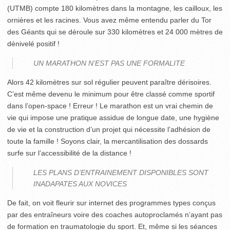
(UTMB) compte 180 kilomètres dans la montagne, les cailloux, les
ornières et les racines. Vous avez même entendu parler du Tor
des Géants qui se déroule sur 330 kilomètres et 24 000 mètres de
dénivelé positif !
UN MARATHON N’EST PAS UNE FORMALITE
Alors 42 kilomètres sur sol régulier peuvent paraître dérisoires.
C’est même devenu le minimum pour être classé comme sportif
dans l’open-space ! Erreur ! Le marathon est un vrai chemin de
vie qui impose une pratique assidue de longue date, une hygiène
de vie et la construction d’un projet qui nécessite l’adhésion de
toute la famille ! Soyons clair, la mercantilisation des dossards
surfe sur l’accessibilité de la distance !
LES PLANS D’ENTRAINEMENT DISPONIBLES SONT
INADAPATES AUX NOVICES
De fait, on voit fleurir sur internet des programmes types conçus
par des entraîneurs voire des coaches autoproclamés n’ayant pas
de formation en traumatologie du sport. Et, même si les séances