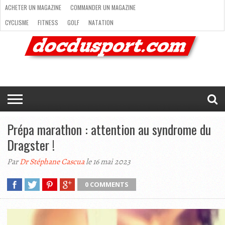
ACHETER UN MAGAZINE
COMMANDER UN MAGAZINE
CYCLISME
FITNESS
GOLF
NATATION
ACHETER
RANDONNÉE
RUNNING
SKI
TRAIL RUNNING
UN
COMMANDER
CYCLISME
FITNESS
GOLF
NATATION
RANDONNÉE
RUNNING
SKI
TRAIL
TRIATHLON
VOILE
NEWSLETTER
MAG’
NOUS
MAGAZINE
UN
RUNNING
EN
CONTACTER
TRIATHLON
VOILE
NEWSLETTER
MAG’ EN LIGNE
MAGAZINE
LIGNE
NOUS CONTACTER
Prépa marathon : attention au syndrome du
Dragster !
Par
Dr Stéphane Cascua
le 16 mai 2023
0 COMMENTS