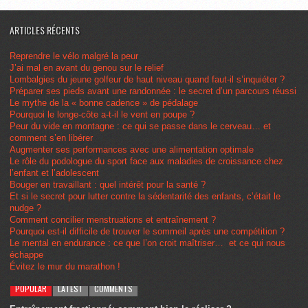
ARTICLES RÉCENTS
Reprendre le vélo malgré la peur
J’ai mal en avant du genou sur le relief
Lombalgies du jeune golfeur de haut niveau quand faut-il s’inquiéter ?
Préparer ses pieds avant une randonnée : le secret d’un parcours réussi
Le mythe de la « bonne cadence » de pédalage
Pourquoi le longe-côte a-t-il le vent en poupe ?
Peur du vide en montagne : ce qui se passe dans le cerveau… et
comment s’en libérer
Augmenter ses performances avec une alimentation optimale
Le rôle du podologue du sport face aux maladies de croissance chez
l’enfant et l’adolescent
Bouger en travaillant : quel intérêt pour la santé ?
Et si le secret pour lutter contre la sédentarité des enfants, c’était le
nudge ?
Comment concilier menstruations et entraînement ?
Pourquoi est-il difficile de trouver le sommeil après une compétition ?
Le mental en endurance : ce que l’on croit maîtriser… et ce qui nous
échappe
Évitez le mur du marathon !
POPULAR
LATEST
COMMENTS