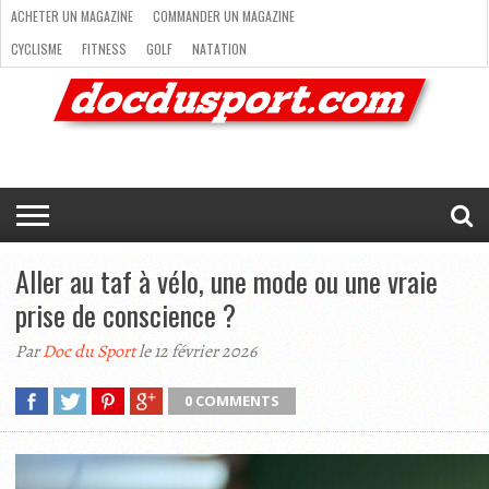
ACHETER UN MAGAZINE
COMMANDER UN MAGAZINE
CYCLISME
FITNESS
GOLF
NATATION
ACHETER
RANDONNÉE
RUNNING
SKI
TRAIL RUNNING
UN
COMMANDER
CYCLISME
FITNESS
GOLF
NATATION
RANDONNÉE
RUNNING
SKI
TRAIL
TRIATHLON
VOILE
NEWSLETTER
MAG’
NOUS
MAGAZINE
UN
RUNNING
EN
CONTACTER
TRIATHLON
VOILE
NEWSLETTER
MAG’ EN LIGNE
MAGAZINE
LIGNE
NOUS CONTACTER
Aller au taf à vélo, une mode ou une vraie
prise de conscience ?
Par
Doc du Sport
le 12 février 2026
0 COMMENTS