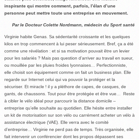
inspirante qui montre comment, parfois, l’élan d’une
personne peut mettre toute une entreprise en mouvement.
Par le Docteur Colette Nordmann, médecin du Sport santé
Virginie habite Genas. Sa sédentarité croissante et les quelques
kilos en trop commencent à lui peser sérieusement. Bref, ça a été
comme une révélation : et si sa motivation pouvait être un levier
pour les salariés ? Mais pas question d’arriver au travail en sueur,
ou mouillée par les pluies froides lyonnaises… Perfectionniste,
elle choisit son équipe­ment comme on fait un business plan. Elle
regarde sur Internet celui qui va pouvoir la protéger et la
sécuriser. Et miracle ! il y a pléthore de capes, de casques, de
gants, de chaussons. Tout pour être protégée et être vue… Reste
à cibler le vélo idéal pour parcourir la distance domicile –
entreprise qu’elle souhaite au quotidien. Elle hésite entre installer
un kit de motorisation sur son vélo ou carrément acheter un vélo à
assistance électrique (VAE). Elle verra avec le comité
d’entreprise… Virginie ne perd pas de temps. Très organisée, elle
fait intervenir un conférencier dont les propos dépassent ses