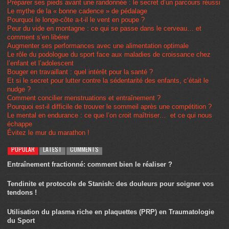
Préparer ses pieds avant une randonnée : le secret d’un parcours réussi
Le mythe de la « bonne cadence » de pédalage
Pourquoi le longe-côte a-t-il le vent en poupe ?
Peur du vide en montagne : ce qui se passe dans le cerveau… et
comment s’en libérer
Augmenter ses performances avec une alimentation optimale
Le rôle du podologue du sport face aux maladies de croissance chez
l’enfant et l’adolescent
Bouger en travaillant : quel intérêt pour la santé ?
Et si le secret pour lutter contre la sédentarité des enfants, c’était le
nudge ?
Comment concilier menstruations et entraînement ?
Pourquoi est-il difficile de trouver le sommeil après une compétition ?
Le mental en endurance : ce que l’on croit maîtriser… et ce qui nous
échappe
Évitez le mur du marathon !
POPULAR
LATEST
COMMENTS
Entraînement fractionné: comment bien le réaliser ?
Tendinite et protocole de Stanish: des douleurs pour soigner vos
tendons !
Utilisation du plasma riche en plaquettes (PRP) en Traumatologie
du Sport