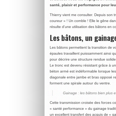
santé, plaisir et performance pour le
Thierry vient me consulter. Depuis son tra
coureur » ! Un comble ! Elle le gêne da
résulte d’une utilisation des bâtons en 
Les bâtons, un gainage
Les bâtons permettent la transition de vo
épaules travaillent puissamment ainsi q
pour décrire une structure rendue solid
Le tronc est devenu résistant grâce à u
béton armé est indéformable lorsque les
diagonale entre jambe et bras opposé re
forment une spirale autour du ventre.
Gainage : les bâtons bien plus e
Cette transmission croisée des forces cons
« santé performance » du gainage traditi
un excellent transfert des acquis de « g