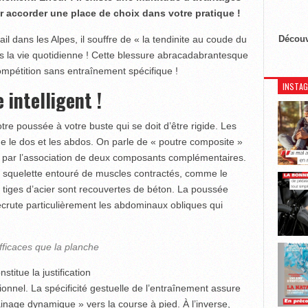
ur accorder une place de choix dans votre pratique !
il dans les Alpes, il souffre de « la tendinite au coude du
Découv
ns la vie quotidienne ! Cette blessure abracadabrantesque
compétition sans entraînement spécifique !
INSTA
 intelligent !
tre poussée à votre buste qui se doit d’être rigide. Les
ue le dos et les abdos. On parle de « poutre composite »
e par l’association de deux composants complémentaires.
n squelette entouré de muscles contractés, comme le
 tiges d’acier sont recouvertes de béton. La poussée
crute particulièrement les abdominaux obliques qui
fficaces que la planche
titue la justification
onnel. La spécificité gestuelle de l’entraînement assure
ainage dynamique » vers la course à pied. À l’inverse,