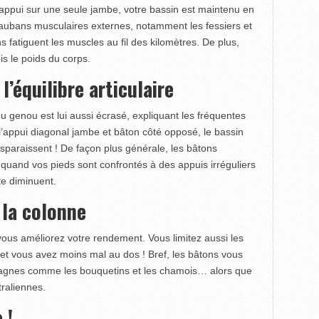
appui sur une seule jambe, votre bassin est maintenu en
haubans musculaires externes, notamment les fessiers et
ns fatiguent les muscles au fil des kilomètres. De plus,
is le poids du corps.
’équilibre articulaire
u genou est lui aussi écrasé, expliquant les fréquentes
l’appui diagonal jambe et bâton côté opposé, le bassin
isparaissent ! De façon plus générale, les bâtons
t quand vos pieds sont confrontés à des appuis irréguliers
te diminuent.
 la colonne
vous améliorez votre rendement. Vous limitez aussi les
 et vous avez moins mal au dos ! Bref, les bâtons vous
agnes comme les bouquetins et les chamois… alors que
raliennes.
 !