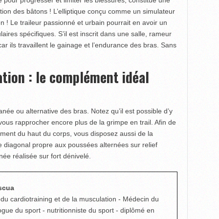
ation des bâtons ! L’elliptique conçu comme un simulateur
ien ! Le traileur passionné et urbain pourrait en avoir un
laires spécifiques. S’il est inscrit dans une salle, rameur
r ils travaillent le gainage et l’endurance des bras. Sans
tation : le complément idéal
née ou alternative des bras. Notez qu’il est possible d’y
ous rapprocher encore plus de la grimpe en trail. Afin de
ement du haut du corps, vous disposez aussi de la
e diagonal propre aux poussées alternées sur relief
née réalisée sur fort dénivelé.
scua
 du cardiotraining et de la musculation - Médecin du
ogue du sport - nutritionniste du sport - diplômé en