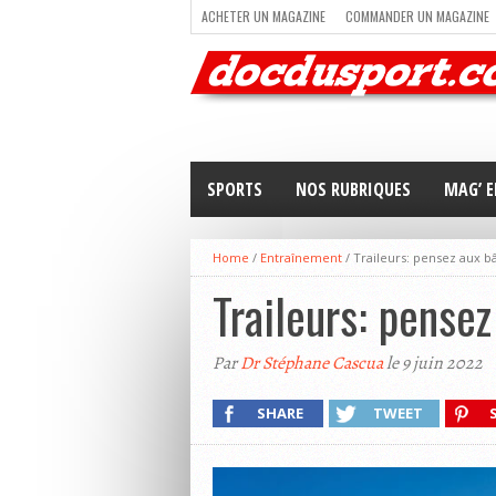
ACHETER UN MAGAZINE
COMMANDER UN MAGAZINE
TRAIL RUNNING
TRIATHLON
VOILE
NEWSLETT
SPORTS
NOS RUBRIQUES
MAG’ E
Home
/
Entraînement
/
Traileurs: pensez aux bâ
Traileurs: pensez
Par
Dr Stéphane Cascua
le 9 juin 2022
SHARE
TWEET