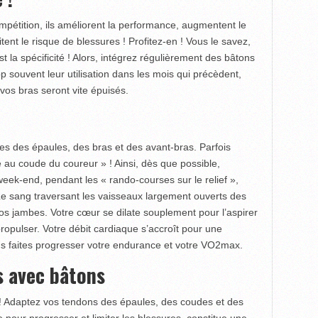
mpétition, ils améliorent la performance, augmentent le
tent le risque de blessures ! Profitez-en ! Vous le savez,
t la spécificité ! Alors, intégrez régulièrement des bâtons
op souvent leur utilisation dans les mois qui précèdent,
vos bras seront vite épuisés.
s des épaules, des bras et des avant-bras. Parfois
 au coude du coureur » ! Ainsi, dès que possible,
eek-end, pendant les « rando-courses sur le relief »,
e sang traversant les vaisseaux largement ouverts des
vos jambes. Votre cœur se dilate souplement pour l’aspirer
opulser. Votre débit cardiaque s’accroît pour une
us faites progresser votre endurance et votre VO2max.
s avec bâtons
! Adaptez vos tendons des épaules, des coudes et des
e pour progresser et limiter les blessures, constitue une