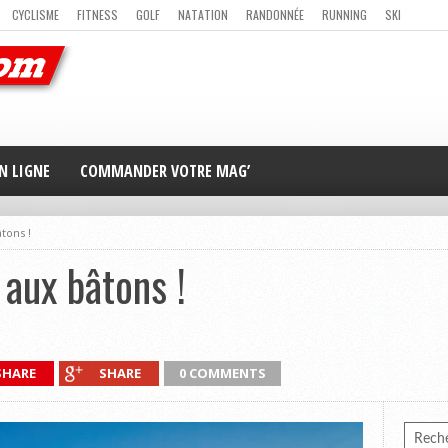
CYCLISME
FITNESS
GOLF
NATATION
RANDONNÉE
RUNNING
SKI
ER
MAG’ EN LIGNE
NOUS CONTACTER
N LIGNE
COMMANDER VOTRE MAG’
tons !
 aux bâtons !
SHARE
SHARE
0 COMMENTS