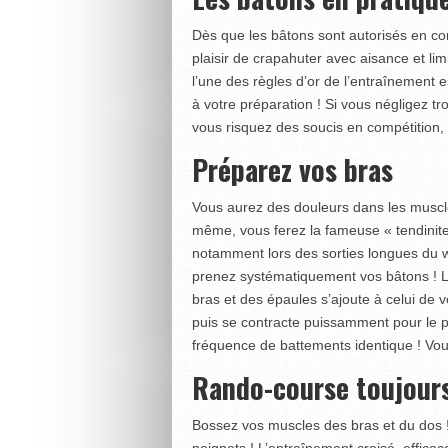
Dès que les bâtons sont autorisés en co
plaisir de crapahuter avec aisance et limi
l’une des règles d’or de l’entraînement es
à votre préparation ! Si vous négligez tr
vous risquez des soucis en compétition, 
Préparez vos bras
Vous aurez des douleurs dans les muscle
même, vous ferez la fameuse « tendinite
notamment lors des sorties longues du w
prenez systématiquement vos bâtons ! L
bras et des épaules s’ajoute à celui de 
puis se contracte puissamment pour le pr
fréquence de battements identique ! Vo
Rando-course toujour
Bossez vos muscles des bras et du dos 
poignets ! L’entraînement croisé, efficac