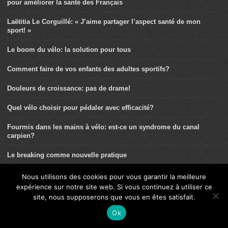
pour améliorer la santé des Français
Laëtitia Le Corguillé: « J’aime partager l’aspect santé de mon
sport! »
Le boom du vélo: la solution pour tous
Comment faire de vos enfants des adultes sportifs?
Douleurs de croissance: pas de drame!
Quel vélo choisir pour pédaler avec efficacité?
Fourmis dans les mains à vélo: est-ce un syndrome du canal
carpien?
Le breaking comme nouvelle pratique
La rotule du cycliste: ses particularités
Nous utilisons des cookies pour vous garantir la meilleure
expérience sur notre site web. Si vous continuez à utiliser ce
Le sport, bon pour le moral de nos enfants
site, nous supposerons que vous en êtes satisfait.
Ok
La traumatologie du BMX