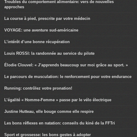
Troubles du comportement alimentaire: vers de nouvelles
approches
La course à pied, prescrite par votre médecin
VOYAGE: une aventure sud-américaine
L’intérêt d’une bonne récupération
Louis ROSSI: la randonnée au service du pilote
Élodie Clouvel: « J’apprends beaucoup sur moi grâce au sport. »
Le parcours de musculation: le renforcement pour votre endurance
Running: contrôlez votre pronation!
L’égalité « Homme-Femme » passe par le vélo électrique
Justine Hutteau, elle bouge comme elle respire
Les bons réflexes en natation: conseils du kiné de la FFTri
Sport et grossesse: les bons gestes à adopter