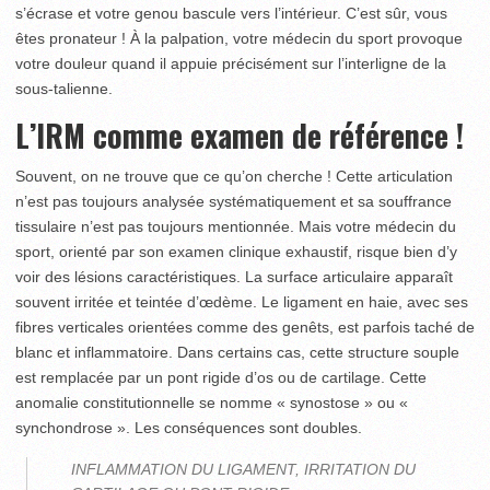
s’écrase et votre genou bascule vers l’intérieur. C’est sûr, vous
êtes pronateur ! À la palpation, votre médecin du sport provoque
votre douleur quand il appuie précisément sur l’interligne de la
sous-talienne.
L’IRM comme examen de référence !
Souvent, on ne trouve que ce qu’on cherche ! Cette articula­tion
n’est pas toujours analysée systématiquement et sa souffrance
tissulaire n’est pas toujours mentionnée. Mais votre médecin du
sport, orienté par son examen clinique exhaustif, risque bien d’y
voir des lésions caractéristiques. La surface articulaire apparaît
souvent irritée et teintée d’œdème. Le ligament en haie, avec ses
fibres verticales orientées comme des genêts, est parfois taché de
blanc et inflammatoire. Dans certains cas, cette structure souple
est remplacée par un pont rigide d’os ou de cartilage. Cette
anomalie constitutionnelle se nomme « synostose » ou «
synchondrose ». Les conséquences sont doubles.
INFLAMMATION DU LIGAMENT, IRRITATION DU