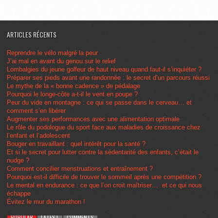
ARTICLES RÉCENTS
Reprendre le vélo malgré la peur
J’ai mal en avant du genou sur le relief
Lombalgies du jeune golfeur de haut niveau quand faut-il s’inquiéter ?
Préparer ses pieds avant une randonnée : le secret d’un parcours réussi
Le mythe de la « bonne cadence » de pédalage
Pourquoi le longe-côte a-t-il le vent en poupe ?
Peur du vide en montagne : ce qui se passe dans le cerveau… et
comment s’en libérer
Augmenter ses performances avec une alimentation optimale
Le rôle du podologue du sport face aux maladies de croissance chez
l’enfant et l’adolescent
Bouger en travaillant : quel intérêt pour la santé ?
Et si le secret pour lutter contre la sédentarité des enfants, c’était le
nudge ?
Comment concilier menstruations et entraînement ?
Pourquoi est-il difficile de trouver le sommeil après une compétition ?
Le mental en endurance : ce que l’on croit maîtriser… et ce qui nous
échappe
Évitez le mur du marathon !
POPULAR
LATEST
COMMENTS