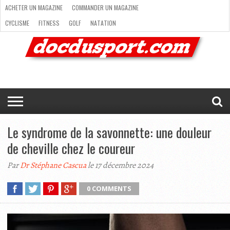
ACHETER UN MAGAZINE
COMMANDER UN MAGAZINE
CYCLISME
FITNESS
GOLF
NATATION
ACHETER
RANDONNÉE
RUNNING
SKI
TRAIL RUNNING
UN
COMMANDER
CYCLISME
FITNESS
GOLF
NATATION
RANDONNÉE
RUNNING
SKI
TRAIL
TRIATHLON
VOILE
NEWSLETTER
MAG’
NOUS
MAGAZINE
UN
RUNNING
EN
CONTACTER
TRIATHLON
VOILE
NEWSLETTER
MAG’ EN LIGNE
MAGAZINE
LIGNE
NOUS CONTACTER
Le syndrome de la savonnette: une douleur
de cheville chez le coureur
Par
Dr Stéphane Cascua
le 17 décembre 2024
0 COMMENTS