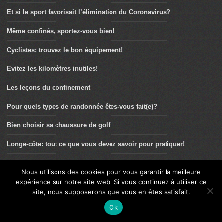
Et si le sport favorisait l’élimination du Coronavirus?
Même confinés, sportez-vous bien!
Cyclistes: trouvez le bon équipement!
Evitez les kilomètres inutiles!
Les leçons du confinement
Pour quels types de randonnée êtes-vous fait(e)?
Bien choisir sa chaussure de golf
Longe-côte: tout ce que vous devez savoir pour pratiquer!
Le coude du golfeur: prévention et traitement des principales
pathologies
Nous utilisons des cookies pour vous garantir la meilleure
expérience sur notre site web. Si vous continuez à utiliser ce
Marie Dorin-Habert: « Je n’arrêterai jamais d’aller marcher en
site, nous supposerons que vous en êtes satisfait.
montagne ! »
Ok
« Pause pipi »: éliminez sans attendre!