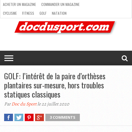
ACHETER UN MAGAZINE
COMMANDER UN MAGAZINE
CYCLISME
FITNESS
GOLF
NATATION
ACHETER
RANDONNÉE
RUNNING
SKI
TRAIL RUNNING
UN
COMMANDER
CYCLISME
FITNESS
GOLF
NATATION
RANDONNÉE
RUNNING
SKI
TRAIL
TRIATHLON
VOILE
NEWSLETTER
MAG’
NOUS
MAGAZINE
UN
RUNNING
EN
CONTACTER
TRIATHLON
VOILE
NEWSLETTER
MAG’ EN LIGNE
MAGAZINE
LIGNE
NOUS CONTACTER
GOLF: l’intérêt de la paire d’orthèses
plantaires sur-mesure, hors troubles
statiques classiques
Par
Doc du Sport
le 22 juillet 2020
3 COMMENTS