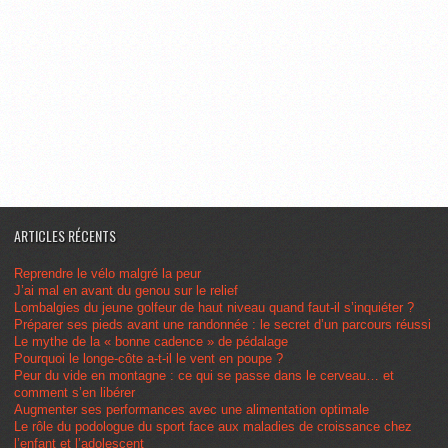
ARTICLES RÉCENTS
Reprendre le vélo malgré la peur
J’ai mal en avant du genou sur le relief
Lombalgies du jeune golfeur de haut niveau quand faut-il s’inquiéter ?
Préparer ses pieds avant une randonnée : le secret d’un parcours réussi
Le mythe de la « bonne cadence » de pédalage
Pourquoi le longe-côte a-t-il le vent en poupe ?
Peur du vide en montagne : ce qui se passe dans le cerveau… et
comment s’en libérer
Augmenter ses performances avec une alimentation optimale
Le rôle du podologue du sport face aux maladies de croissance chez
l’enfant et l’adolescent