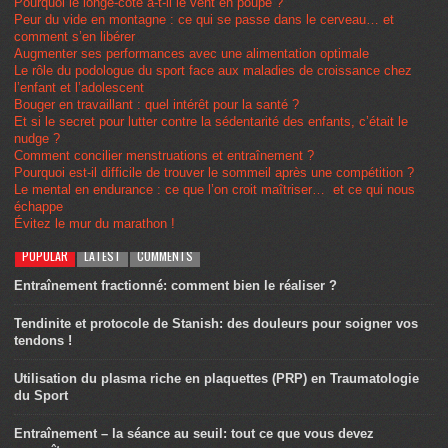
Pourquoi le longe-côte a-t-il le vent en poupe ?
Peur du vide en montagne : ce qui se passe dans le cerveau… et
comment s’en libérer
Augmenter ses performances avec une alimentation optimale
Le rôle du podologue du sport face aux maladies de croissance chez
l’enfant et l’adolescent
Bouger en travaillant : quel intérêt pour la santé ?
Et si le secret pour lutter contre la sédentarité des enfants, c’était le
nudge ?
Comment concilier menstruations et entraînement ?
Pourquoi est-il difficile de trouver le sommeil après une compétition ?
Le mental en endurance : ce que l’on croit maîtriser… et ce qui nous
échappe
Évitez le mur du marathon !
POPULAR
LATEST
COMMENTS
Entraînement fractionné: comment bien le réaliser ?
Tendinite et protocole de Stanish: des douleurs pour soigner vos
tendons !
Utilisation du plasma riche en plaquettes (PRP) en Traumatologie
du Sport
Entraînement – la séance au seuil: tout ce que vous devez