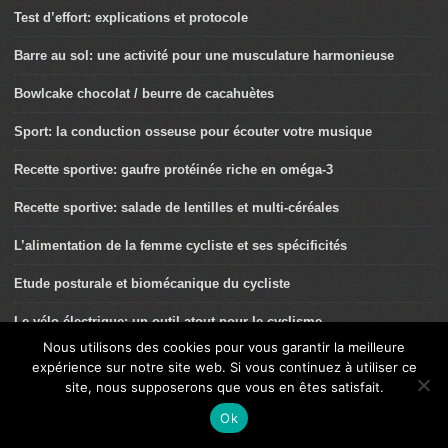
Test d’effort: explications et protocole
Barre au sol: une activité pour une musculature harmonieuse
Bowlcake chocolat / beurre de cacahuètes
Sport: la conduction osseuse pour écouter votre musique
Recette sportive: gaufre protéinée riche en oméga-3
Recette sportive: salade de lentilles et multi-céréales
L’alimentation de la femme cycliste et ses spécificités
Etude posturale et biomécanique du cycliste
Le vélo électrique: un outil atout pour le cyclisme
Nous utilisons des cookies pour vous garantir la meilleure
Cyclisme: pourquoi tant de maigreur?
expérience sur notre site web. Si vous continuez à utiliser ce
site, nous supposerons que vous en êtes satisfait.
Thomas Voeckler: je pratique pour le plaisir
Ok
Gainage lombo-abdominal: intérêt chez les cyclistes