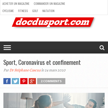
ACHETER UN MAGAZINE
COMMANDER UN MAGAZINE
CYCLISME
FITNESS
GOLF
NATATION
ACHETER
RANDONNÉE
RUNNING
SKI
TRAIL RUNNING
UN
COMMANDER
CYCLISME
FITNESS
GOLF
NATATION
RANDONNÉE
RUNNING
SKI
TRAIL
TRIATHLON
VOILE
NEWSLETTER
MAG’
NOUS
MAGAZINE
UN
RUNNING
EN
CONTACTER
TRIATHLON
VOILE
NEWSLETTER
MAG’ EN LIGNE
MAGAZINE
LIGNE
NOUS CONTACTER
Sport, Coronavirus et confinement
Par
Dr Stéphane Cascua
le 24 mars 2020
2 COMMENTS