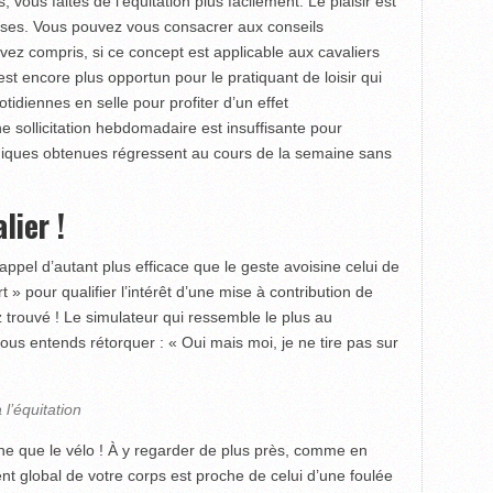
 vous faites de l’équitation plus facilement. Le plaisir est
ses. Vous pouvez vous consacrer aux conseils
vez compris, si ce concept est applicable aux cavaliers
st encore plus opportun pour le pratiquant de loisir qui
idiennes en selle pour profiter d’un effet
ne sollicitation hebdomadaire est insuffisante pour
ogiques obtenues régressent au cours de la semaine sans
lier !
appel d’autant plus efficace que le geste avoisine celui de
rt » pour qualifier l’intérêt d’une mise à contribution de
 trouvé ! Le simulateur qui ressemble le plus au
us entends rétorquer : « Oui mais moi, je ne tire pas sur
l’équitation
he que le vélo ! À y regarder de plus près, comme en
nt global de votre corps est proche de celui d’une foulée