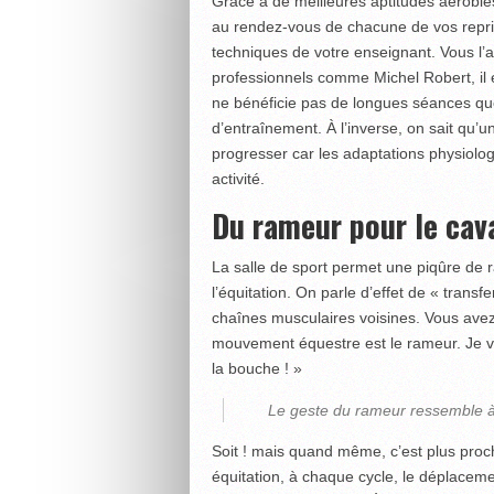
Grâce à de meilleures aptitudes aérobies,
au rendez-vous de chacune de vos repri
techniques de votre enseignant. Vous l’a
professionnels comme Michel Robert, il e
ne bénéficie pas de longues séances quot
d’entraînement. À l’inverse, on sait qu’u
progresser car les adaptations physiol
activité.
Du rameur pour le cava
La salle de sport permet une piqûre de r
l’équitation. On parle d’effet de « transfe
chaînes musculaires voisines. Vous avez
mouvement équestre est le rameur. Je vo
la bouche ! »
Le geste du rameur ressemble à 
Soit ! mais quand même, c’est plus proc
équitation, à chaque cycle, le déplaceme