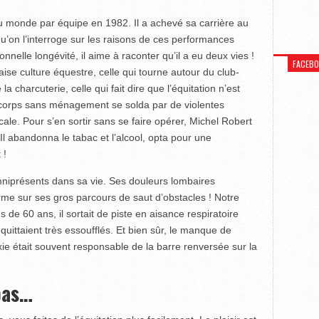
 monde par équipe en 1982. Il a achevé sa carrière au
u’on l’interroge sur les raisons de ces performances
onnelle longévité, il aime à raconter qu’il a eu deux vies !
FACEB
se culture équestre, celle qui tourne autour du club-
la charcuterie, celle qui fait dire que l’équitation n’est
n corps sans ménagement se solda par de violentes
ale. Pour s’en sortir sans se faire opérer, Michel Robert
l abandonna le tabac et l’alcool, opta pour une
 !
mniprésents dans sa vie. Ses douleurs lombaires
forme sur ses gros parcours de saut d’obstacles ! Notre
 de 60 ans, il sortait de piste en aisance respiratoire
quittaient très essoufflés. Et bien sûr, le manque de
e était souvent responsable de la barre renversée sur la
 pas…