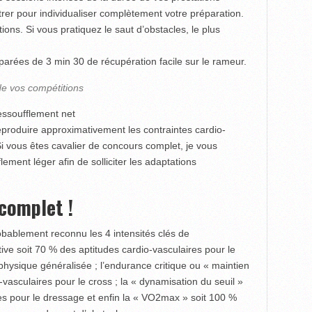
er pour individualiser complètement votre préparation.
ions. Si vous pratiquez le saut d’obstacles, le plus
parées de 3 min 30 de récupération facile sur le rameur.
de vos compétitions
essoufflement net
eproduire approximativement les contraintes cardio-
i vous êtes cavalier de concours complet, je vous
ement léger afin de solliciter les adaptations
 complet !
obablement reconnu les 4 intensités clés de
tive soit 70 % des aptitudes cardio-vasculaires pour le
 physique généralisée ; l’endurance critique ou « maintien
-vasculaires pour le cross ; la « dynamisation du seuil »
res pour le dressage et enfin la « VO2max » soit 100 %