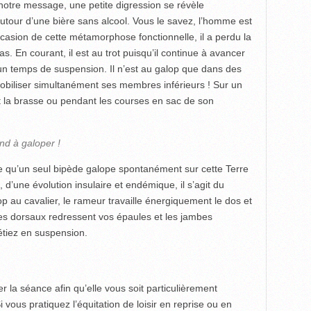
notre message, une petite digression se révèle
autour d’une bière sans alcool. Vous le savez, l’homme est
ccasion de cette métamorphose fonctionnelle, il a perdu la
as. En courant, il est au trot puisqu’il continue à avancer
un temps de suspension. Il n’est au galop que dans des
mobiliser simultanément ses membres inférieurs ! Sur un
t la brasse ou pendant les courses en sac de son
nd à galoper !
e qu’un seul bipède galope spontanément sur cette Terre
, d’une évolution insulaire et endémique, il s’agit du
p au cavalier, le rameur travaille énergiquement le dos et
les dorsaux redressent vos épaules et les jambes
étiez en suspension.
er la séance afin qu’elle vous soit particulièrement
 vous pratiquez l’équitation de loisir en reprise ou en