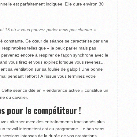
nnelle est parfaitement indiquée. Elle dure environ 30
nt 15 où « vous pouvez parler mais pas chanter »
sité constante. Ce cœur de séance se caractérise par une
respiratoires telles que « je peux parler mais pas
us parvenez encore à respirer de façon synchrone avec le
nd vous tirez et vous expirez lorsque vous revenez…
nt sa ventilation sur sa foulée de galop ! Une bonne
 pendant l’effort ! À l’issue vous terminez votre
. Cette séance dite en « endurance active » constitue un
rme du cavalier.
s pour le compétiteur !
ouvez alterner avec des entraînements fractionnés plus
, un travail intermittent est au programme. Le bon sens
 sessions intenses de la durée de vos prestations