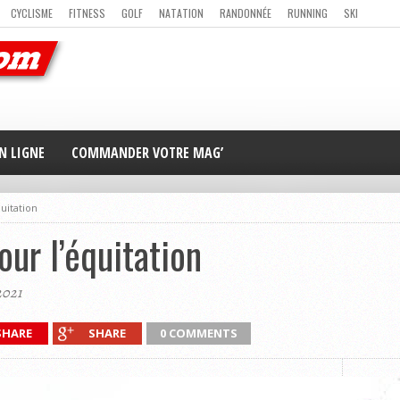
CYCLISME
FITNESS
GOLF
NATATION
RANDONNÉE
RUNNING
SKI
ER
MAG’ EN LIGNE
NOUS CONTACTER
N LIGNE
COMMANDER VOTRE MAG’
quitation
our l’équitation
2021
SHARE
SHARE
0 COMMENTS