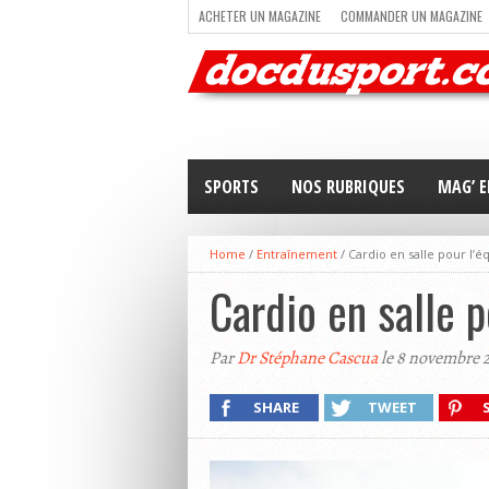
ACHETER UN MAGAZINE
COMMANDER UN MAGAZINE
TRAIL RUNNING
TRIATHLON
VOILE
NEWSLETT
SPORTS
NOS RUBRIQUES
MAG’ E
Home
/
Entraînement
/
Cardio en salle pour l’é
Cardio en salle p
Par
Dr Stéphane Cascua
le 8 novembre 
SHARE
TWEET