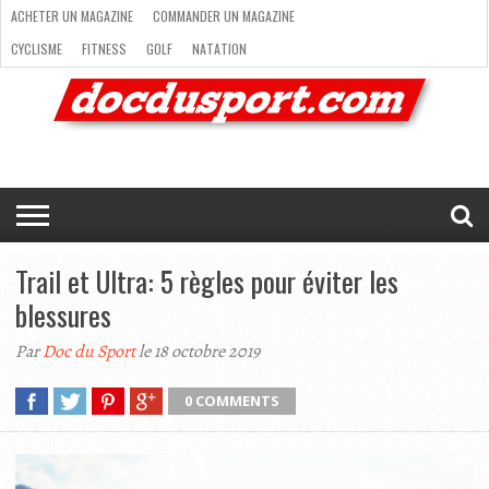
ACHETER UN MAGAZINE
COMMANDER UN MAGAZINE
CYCLISME
FITNESS
GOLF
NATATION
ACHETER
RANDONNÉE
RUNNING
SKI
TRAIL RUNNING
UN
COMMANDER
CYCLISME
FITNESS
GOLF
NATATION
RANDONNÉE
RUNNING
SKI
TRAIL
TRIATHLON
VOILE
NEWSLETTER
MAG’
NOUS
MAGAZINE
UN
RUNNING
EN
CONTACTER
TRIATHLON
VOILE
NEWSLETTER
MAG’ EN LIGNE
MAGAZINE
LIGNE
NOUS CONTACTER
Trail et Ultra: 5 règles pour éviter les
blessures
Par
Doc du Sport
le 18 octobre 2019
0 COMMENTS