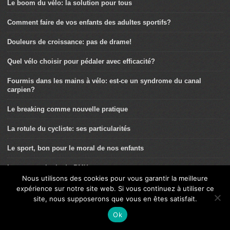
Le boom du vélo: la solution pour tous
Comment faire de vos enfants des adultes sportifs?
Douleurs de croissance: pas de drame!
Quel vélo choisir pour pédaler avec efficacité?
Fourmis dans les mains à vélo: est-ce un syndrome du canal
carpien?
Le breaking comme nouvelle pratique
La rotule du cycliste: ses particularités
Le sport, bon pour le moral de nos enfants
La traumatologie du BMX
Nous utilisons des cookies pour vous garantir la meilleure
Recette des Carrés Céréales au chocolat
expérience sur notre site web. Si vous continuez à utiliser ce
site, nous supposerons que vous en êtes satisfait.
Le VAE, un acte citoyen
Ok
Sport de haut niveau chez les enfants, comment être bien encadré