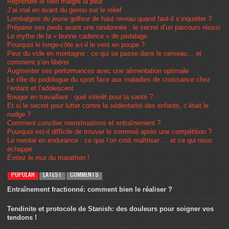
Reprendre le vélo malgré la peur
J’ai mal en avant du genou sur le relief
Lombalgies du jeune golfeur de haut niveau quand faut-il s’inquiéter ?
Préparer ses pieds avant une randonnée : le secret d’un parcours réussi
Le mythe de la « bonne cadence » de pédalage
Pourquoi le longe-côte a-t-il le vent en poupe ?
Peur du vide en montagne : ce qui se passe dans le cerveau… et
comment s’en libérer
Augmenter ses performances avec une alimentation optimale
Le rôle du podologue du sport face aux maladies de croissance chez
l’enfant et l’adolescent
Bouger en travaillant : quel intérêt pour la santé ?
Et si le secret pour lutter contre la sédentarité des enfants, c’était le
nudge ?
Comment concilier menstruations et entraînement ?
Pourquoi est-il difficile de trouver le sommeil après une compétition ?
Le mental en endurance : ce que l’on croit maîtriser… et ce qui nous
échappe
Évitez le mur du marathon !
POPULAR
LATEST
COMMENTS
Entraînement fractionné: comment bien le réaliser ?
Tendinite et protocole de Stanish: des douleurs pour soigner vos
tendons !