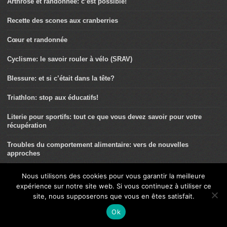
Arthrose et randonnée: c’est possible!
Recette des scones aux cranberries
Cœur et randonnée
Cyclisme: le savoir rouler à vélo (SRAV)
Blessure: et si c’était dans la tête?
Triathlon: stop aux éducatifs!
Literie pour sportifs: tout ce que vous devez savoir pour votre
récupération
Troubles du comportement alimentaire: vers de nouvelles
approches
La course à pied, prescrite par votre médecin
Nous utilisons des cookies pour vous garantir la meilleure
expérience sur notre site web. Si vous continuez à utiliser ce
VOYAGE: une aventure sud-américaine
site, nous supposerons que vous en êtes satisfait.
L’intérêt d’une bonne récupération
Ok