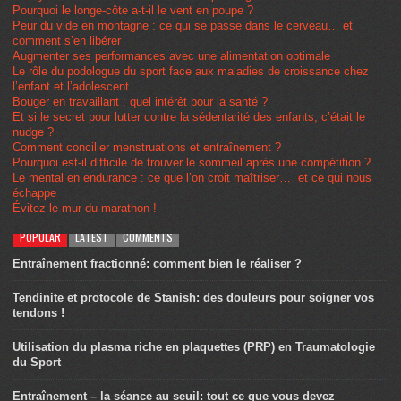
Pourquoi le longe-côte a-t-il le vent en poupe ?
Peur du vide en montagne : ce qui se passe dans le cerveau… et
comment s’en libérer
Augmenter ses performances avec une alimentation optimale
Le rôle du podologue du sport face aux maladies de croissance chez
l’enfant et l’adolescent
Bouger en travaillant : quel intérêt pour la santé ?
Et si le secret pour lutter contre la sédentarité des enfants, c’était le
nudge ?
Comment concilier menstruations et entraînement ?
Pourquoi est-il difficile de trouver le sommeil après une compétition ?
Le mental en endurance : ce que l’on croit maîtriser… et ce qui nous
échappe
Évitez le mur du marathon !
POPULAR
LATEST
COMMENTS
Entraînement fractionné: comment bien le réaliser ?
Tendinite et protocole de Stanish: des douleurs pour soigner vos
tendons !
Utilisation du plasma riche en plaquettes (PRP) en Traumatologie
du Sport
Entraînement – la séance au seuil: tout ce que vous devez