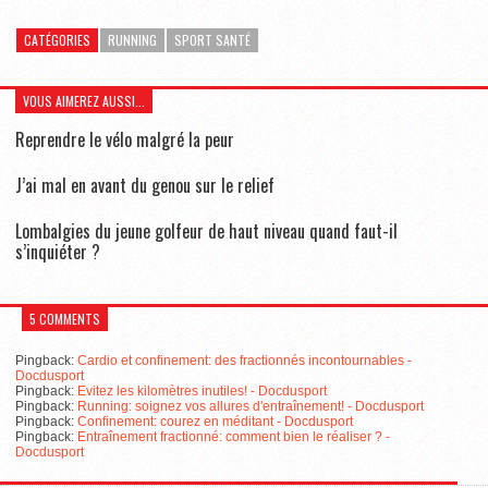
CATÉGORIES
RUNNING
SPORT SANTÉ
VOUS AIMEREZ AUSSI...
Reprendre le vélo malgré la peur
J’ai mal en avant du genou sur le relief
Lombalgies du jeune golfeur de haut niveau quand faut-il
s’inquiéter ?
5 COMMENTS
Pingback:
Cardio et confinement: des fractionnés incontournables -
Docdusport
Pingback:
Evitez les kilomètres inutiles! - Docdusport
Pingback:
Running: soignez vos allures d'entraînement! - Docdusport
Pingback:
Confinement: courez en méditant - Docdusport
Pingback:
Entraînement fractionné: comment bien le réaliser ? -
Docdusport