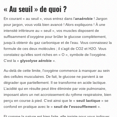
« Au seuil » de quoi ?
En courant « au seuil », vous entrez dans l’
anaérobie
! Jargon
pour jargon, vous voilà bien avancé ! Alors expliquons ! À une
intensité inférieure au « seuil », vos muscles disposent de
suffisamment d’oxygène pour brûler le glucose complètement,
jusqu’à obtenir du gaz carbonique et de l’eau. Vous connaissez la
formule de ces deux molécules ; il s’agit de CO2 et H2O. Vous
constatez qu’elles sont riches en « O », symbole de l’oxygène.
C’est la «
glycolyse aérobie
».
Au-delà de cette limite, l’oxygène commence à manquer au sein
des cellules musculaires. De fait, le glucose ne parvient à se
dégrader que partiellement. Il se transforme en acide lactique.
L’acidité qui en résulte peut être éliminée par voie pulmonaire,
imposant alors un net accroissement du rythme respiratoire, bien
perçu en course à pied. C’est ainsi que le «
seuil lactique
» se
confond en pratique avec le «
seuil de l’essoufflement
».
Et comme la nature est bien faite, elle insiste pour vous indiquer