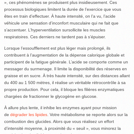
», ces phénomènes se produisent plus insidieusement. Ces
processus biologiques limitent la durée de l’exercice que vous
êtes en train d’effectuer. À haute intensité, on l’a vu, l’acide
véhicule une sensation d’inconfort musculaire qui ne fait que
s’accentuer. L’hyperventilation sursollicite les muscles
respiratoires. Ces derniers ne tardent pas à s’épuiser.
Lorsque l’essoufflement est plus léger mais prolongé, ils
contribuent à l’augmentation de la dépense calorique globale et
participent de la fatigue générale. L’acide se comporte comme un
messager du surmenage. Il limite la disponibilité des réserves en
graisse et en sucre. À très haute intensité, sur des distances allant
du 400 au 1 500 mètres, il réalise un véritable rétrocontrôle à sa
propre production. Pour cela, il bloque les filières enzymatiques
chargées de fractionner le glycogène en glucose.
À allure plus lente, il inhibe les enzymes ayant pour mission
de
dégrader les lipides
. Votre métabolisme se reporte alors sur la
combustion des glucides. Alors que vous réalisez un effort
d’intensité moyenne, à proximité du « seuil », vous minorez la