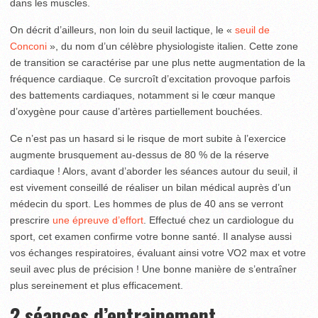
dans les muscles.
On décrit d’ailleurs, non loin du seuil lactique, le «
seuil de
Conconi
», du nom d’un célèbre physiologiste italien. Cette zone
de transition se caractérise par une plus nette augmentation de la
fréquence cardiaque. Ce surcroît d’excitation provoque parfois
des battements cardiaques, notamment si le cœur manque
d’oxygène pour cause d’artères partiellement bouchées.
Ce n’est pas un hasard si le risque de mort subite à l’exercice
augmente brusquement au-dessus de 80 % de la réserve
cardiaque ! Alors, avant d’aborder les séances autour du seuil, il
est vivement conseillé de réaliser un bilan médical auprès d’un
médecin du sport. Les hommes de plus de 40 ans se verront
prescrire
une épreuve d’effort
. Effectué chez un cardiologue du
sport, cet examen confirme votre bonne santé. Il analyse aussi
vos échanges respiratoires, évaluant ainsi votre VO2 max et votre
seuil avec plus de précision ! Une bonne manière de s’entraîner
plus sereinement et plus efficacement.
2 séances d’entrainement