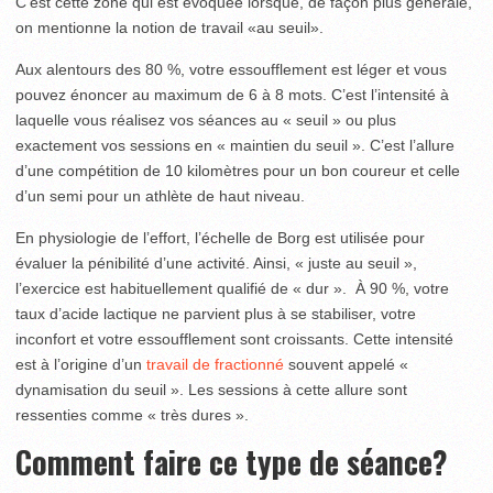
C’est cette zone qui est évoquée lorsque, de façon plus générale,
on mentionne la notion de travail «au seuil».
Aux alentours des 80 %, votre essoufflement est léger et vous
pouvez énoncer au maximum de 6 à 8 mots. C’est l’intensité à
laquelle vous réalisez vos séances au « seuil » ou plus
exactement vos sessions en « maintien du seuil ». C’est l’allure
d’une compétition de 10 kilomètres pour un bon coureur et celle
d’un semi pour un athlète de haut niveau.
En physiologie de l’effort, l’échelle de Borg est utilisée pour
évaluer la pénibilité d’une activité. Ainsi, « juste au seuil »,
l’exercice est habituellement qualifié de « dur ». À 90 %, votre
taux d’acide lactique ne parvient plus à se stabiliser, votre
inconfort et votre essoufflement sont croissants. Cette intensité
est à l’origine d’un
travail de fractionné
souvent appelé «
dynamisation du seuil ». Les sessions à cette allure sont
ressenties comme « très dures ».
Comment faire ce type de séance?