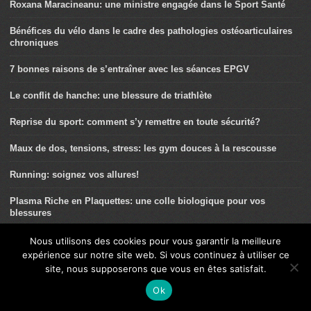
Roxana Maracineanu: une ministre engagée dans le Sport Santé
Bénéfices du vélo dans le cadre des pathologies ostéoarticulaires
chroniques
7 bonnes raisons de s’entraîner avec les séances EPGV
Le conflit de hanche: une blessure de triathlète
Reprise du sport: comment s’y remettre en toute sécurité?
Maux de dos, tensions, stress: les gym douces à la rescousse
Running: soignez vos allures!
Plasma Riche en Plaquettes: une colle biologique pour vos
blessures
Home-trainer: des fractionnés incontournables
Nous utilisons des cookies pour vous garantir la meilleure
expérience sur notre site web. Si vous continuez à utiliser ce
Pancakes saveur chocolat ou vanille
site, nous supposerons que vous en êtes satisfait.
Ok
Nos conseils pour pratiquer le triathlon en cas de pathologie
chronique associée