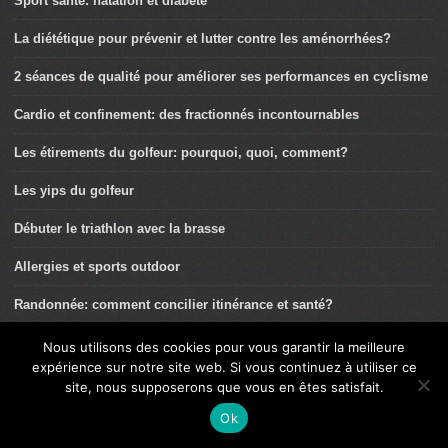
Sport santé: natation et diabète
La diététique pour prévenir et lutter contre les aménorrhées?
2 séances de qualité pour améliorer ses performances en cyclisme
Cardio et confinement: des fractionnés incontournables
Les étirements du golfeur: pourquoi, quoi, comment?
Les yips du golfeur
Débuter le triathlon avec la brasse
Allergies et sports outdoor
Randonnée: comment concilier itinérance et santé?
L’entraînement croisé: une clé santé et performance!
Nous utilisons des cookies pour vous garantir la meilleure
expérience sur notre site web. Si vous continuez à utiliser ce
Comment bien choisir sa chaussure de randonnée?
site, nous supposerons que vous en êtes satisfait.
Ok
Roxana Maracineanu: une ministre engagée dans le Sport Santé