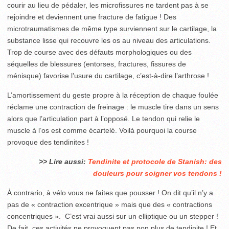
courir au lieu de pédaler, les microfissures ne tardent pas à se
rejoindre et deviennent une fracture de fatigue ! Des
microtraumatismes de même type surviennent sur le cartilage, la
substance lisse qui recouvre les os au niveau des articulations.
Trop de course avec des défauts morphologiques ou des
séquelles de blessures (entorses, fractures, fissures de
ménisque) favorise l’usure du cartilage, c’est-à-dire l’arthrose !
L’amortissement du geste propre à la réception de chaque foulée
réclame une contraction de freinage : le muscle tire dans un sens
alors que l’articulation part à l’opposé. Le tendon qui relie le
muscle à l’os est comme écartelé. Voilà pourquoi la course
provoque des tendinites !
>> Lire aussi:
Tendinite et protocole de Stanish: des
douleurs pour soigner vos tendons !
À contrario, à vélo vous ne faites que pousser ! On dit qu’il n’y a
pas de « contraction excentrique » mais que des « contractions
concentriques ». C’est vrai aussi sur un elliptique ou un stepper !
De fait, ces activités ne provoquent pas non plus de tendinite ! Et