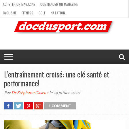
ACHETER UN MAGAZINE
COMMANDER UN MAGAZINE
CYCLISME
FITNESS
GOLF
NATATION
ACHETER
RANDONNÉE
RUNNING
SKI
TRAIL RUNNING
UN
COMMANDER
CYCLISME
FITNESS
GOLF
NATATION
RANDONNÉE
RUNNING
SKI
TRAIL
TRIATHLON
VOILE
NEWSLETTER
MAG’
NOUS
MAGAZINE
UN
RUNNING
EN
CONTACTER
TRIATHLON
VOILE
NEWSLETTER
MAG’ EN LIGNE
MAGAZINE
LIGNE
NOUS CONTACTER
L’entraînement croisé: une clé santé et
performance!
Par
Dr Stéphane Cascua
le 29 juillet 2020
1 COMMENT