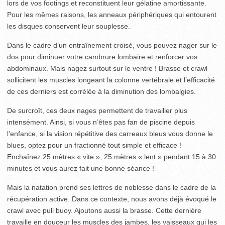
lors de vos footings et reconstituent leur gélatine amortissante.
Pour les mêmes raisons, les anneaux périphériques qui entourent
les disques conservent leur souplesse.
Dans le cadre d’un entraînement croisé, vous pouvez nager sur le
dos pour diminuer votre cambrure lombaire et renforcer vos
abdominaux. Mais nagez surtout sur le ventre ! Brasse et crawl
sollicitent les muscles longeant la colonne vertébrale et l’efficacité
de ces derniers est corrélée à la diminution des lombalgies.
De surcroît, ces deux nages permettent de travailler plus
intensément. Ainsi, si vous n’êtes pas fan de piscine depuis
l’enfance, si la vision répétitive des carreaux bleus vous donne le
blues, optez pour un fractionné tout simple et efficace !
Enchaînez 25 mètres « vite », 25 mètres « lent » pendant 15 à 30
minutes et vous aurez fait une bonne séance !
Mais la natation prend ses lettres de noblesse dans le cadre de la
récupération active. Dans ce contexte, nous avons déjà évoqué le
crawl avec pull buoy. Ajoutons aussi la brasse. Cette dernière
travaille en douceur les muscles des jambes, les vaisseaux qui les