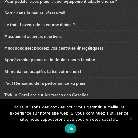
Pour pédaler avec plaisir, quel équipement adapté choisir?
Sortir dans la nature, c’est vital!
Le trail, l’avenir de la course à pied ?
Masques et activités sportives
Mitochondries: boostez vos centrales énergétiques!
Aponévrosite plantaire: la douleur sous le talon…
Alimentation adaptée, faites votre choix!
Paul Renaudie: de la performance au plaisir
Trek’In Gazelles: sur les traces des Gazelles
Pascal Pich: « J’ai besoin de me fixer des objectifs de dingos! »
Nous utilisons des cookies pour vous garantir la meilleure
expérience sur notre site web. Si vous continuez à utiliser ce
30/30 sur elliptique: la séance anti-blessure
site, nous supposerons que vous en êtes satisfait.
Ok
Hyperthermie d’effort: comment l’éviter?