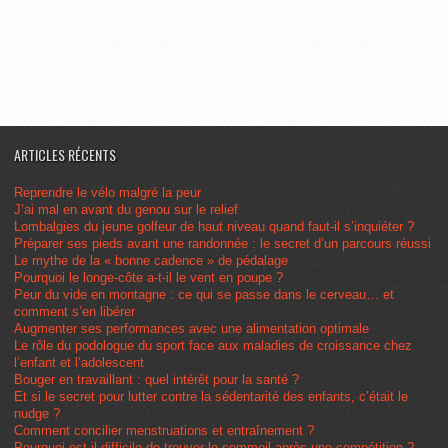
ARTICLES RÉCENTS
Reprendre le vélo malgré la peur
J’ai mal en avant du genou sur le relief
Lombalgies du jeune golfeur de haut niveau quand faut-il s’inquiéter ?
Préparer ses pieds avant une randonnée : le secret d’un parcours réussi
Le mythe de la « bonne cadence » de pédalage
Pourquoi le longe-côte a-t-il le vent en poupe ?
Peur du vide en montagne : ce qui se passe dans le cerveau… et
comment s’en libérer
Augmenter ses performances avec une alimentation optimale
Le rôle du podologue du sport face aux maladies de croissance chez
l’enfant et l’adolescent
Bouger en travaillant : quel intérêt pour la santé ?
Et si le secret pour lutter contre la sédentarité des enfants, c’était le
nudge ?
Comment concilier menstruations et entraînement ?
Pourquoi est-il difficile de trouver le sommeil après une compétition ?