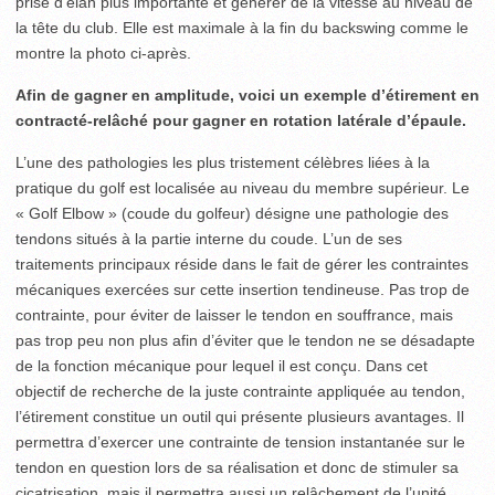
prise d’élan plus importante et générer de la vitesse au niveau de
la tête du club. Elle est maximale à la fin du backswing comme le
montre la photo ci-après.
Afin de gagner en amplitude, voici un exemple d’étirement en
contracté-relâché pour gagner en rotation latérale d’épaule.
L’une des pathologies les plus tristement célèbres liées à la
pratique du golf est localisée au niveau du membre supérieur. Le
« Golf Elbow » (coude du golfeur) désigne une pathologie des
tendons situés à la partie interne du coude. L’un de ses
traitements principaux réside dans le fait de gérer les contraintes
mécaniques exercées sur cette insertion tendineuse. Pas trop de
contrainte, pour éviter de laisser le tendon en souffrance, mais
pas trop peu non plus afin d’éviter que le tendon ne se désadapte
de la fonction mécanique pour lequel il est conçu. Dans cet
objectif de recherche de la juste contrainte appliquée au tendon,
l’étirement constitue un outil qui présente plusieurs avantages. Il
permettra d’exercer une contrainte de tension instantanée sur le
tendon en question lors de sa réalisation et donc de stimuler sa
cicatrisation, mais il permettra aussi un relâchement de l’unité