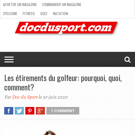
ACHETER UN MAGAZINE
COMMANDER UN MAGAZINE
CYCLISME
FITNESS
GOLF
NATATION
ACHETER
RANDONNÉE
RUNNING
SKI
TRAIL RUNNING
UN
COMMANDER
CYCLISME
FITNESS
GOLF
NATATION
RANDONNÉE
RUNNING
SKI
TRAIL
TRIATHLON
VOILE
NEWSLETTER
MAG’
NOUS
MAGAZINE
UN
RUNNING
EN
CONTACTER
TRIATHLON
VOILE
NEWSLETTER
MAG’ EN LIGNE
MAGAZINE
LIGNE
NOUS CONTACTER
Les étirements du golfeur: pourquoi, quoi,
comment?
Par
Doc du Sport
le 30 juin 2020
1 COMMENT