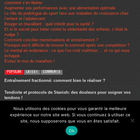
comment s’en libérer
Augmenter ses performances avec une alimentation optimale
Le rôle du podologue du sport face aux maladies de croissance chez
l’enfant et l’adolescent
Bouger en travaillant : quel intérêt pour la santé ?
Et si le secret pour lutter contre la sédentarité des enfants, c’était le
nudge ?
Comment concilier menstruations et entraînement ?
Pourquoi est-il difficile de trouver le sommeil après une compétition ?
Le mental en endurance : ce que l’on croit maîtriser… et ce qui nous
échappe
Évitez le mur du marathon !
POPULAR
LATEST
COMMENTS
Entraînement fractionné: comment bien le réaliser ?
Tendinite et protocole de Stanish: des douleurs pour soigner vos
tendons !
Nous utilisons des cookies pour vous garantir la meilleure
Utilisation du plasma riche en plaquettes (PRP) en Traumatologie
expérience sur notre site web. Si vous continuez à utiliser ce
du Sport
site, nous supposerons que vous en êtes satisfait.
Entraînement – la séance au seuil: tout ce que vous devez
Ok
connaître