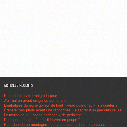
ARTICLES RÉCENTS
Reprendre le vélo malgré la peur
J’ai mal en avant du genou sur le relief
Lombalgies du jeune golfeur de haut niveau quand faut-il s’inquiéter ?
Préparer ses pieds avant une randonnée : le secret d’un parcours réussi
Le mythe de la « bonne cadence » de pédalage
Pourquoi le longe-côte a-t-il le vent en poupe ?
Peur du vide en montagne : ce qui se passe dans le cerveau… et