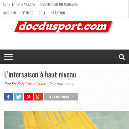
ACHETER UN MAGAZINE
COMMANDER UN MAGAZINE
CYCLISME
FITNESS
GOLF
NATATION
ACHETER
RANDONNÉE
RUNNING
SKI
TRAIL RUNNING
UN
COMMANDER
CYCLISME
FITNESS
GOLF
NATATION
RANDONNÉE
RUNNING
SKI
TRAIL
TRIATHLON
VOILE
NEWSLETTER
MAG’
NOUS
MAGAZINE
UN
RUNNING
EN
CONTACTER
TRIATHLON
VOILE
NEWSLETTER
MAG’ EN LIGNE
MAGAZINE
LIGNE
NOUS CONTACTER
L’intersaison à haut niveau
Par
Dr Stéphane Cascua
le 9 mai 2024
0 COMMENTS