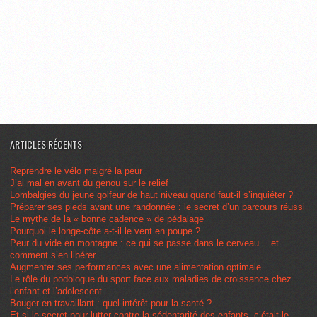
ARTICLES RÉCENTS
Reprendre le vélo malgré la peur
J’ai mal en avant du genou sur le relief
Lombalgies du jeune golfeur de haut niveau quand faut-il s’inquiéter ?
Préparer ses pieds avant une randonnée : le secret d’un parcours réussi
Le mythe de la « bonne cadence » de pédalage
Pourquoi le longe-côte a-t-il le vent en poupe ?
Peur du vide en montagne : ce qui se passe dans le cerveau… et
comment s’en libérer
Augmenter ses performances avec une alimentation optimale
Le rôle du podologue du sport face aux maladies de croissance chez
l’enfant et l’adolescent
Bouger en travaillant : quel intérêt pour la santé ?
Et si le secret pour lutter contre la sédentarité des enfants, c’était le