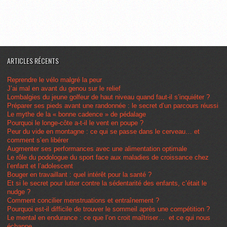
ARTICLES RÉCENTS
Reprendre le vélo malgré la peur
J’ai mal en avant du genou sur le relief
Lombalgies du jeune golfeur de haut niveau quand faut-il s’inquiéter ?
Préparer ses pieds avant une randonnée : le secret d’un parcours réussi
Le mythe de la « bonne cadence » de pédalage
Pourquoi le longe-côte a-t-il le vent en poupe ?
Peur du vide en montagne : ce qui se passe dans le cerveau… et
comment s’en libérer
Augmenter ses performances avec une alimentation optimale
Le rôle du podologue du sport face aux maladies de croissance chez
l’enfant et l’adolescent
Bouger en travaillant : quel intérêt pour la santé ?
Et si le secret pour lutter contre la sédentarité des enfants, c’était le
nudge ?
Comment concilier menstruations et entraînement ?
Pourquoi est-il difficile de trouver le sommeil après une compétition ?
Le mental en endurance : ce que l’on croit maîtriser… et ce qui nous
échappe