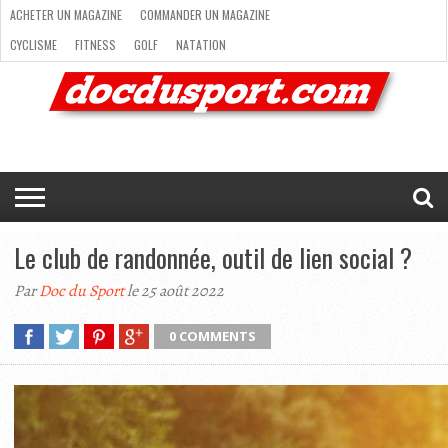
ACHETER UN MAGAZINE
COMMANDER UN MAGAZINE
CYCLISME
FITNESS
GOLF
NATATION
ACHETER
RANDONNÉE
RUNNING
SKI
TRAIL RUNNING
UN
COMMANDER
CYCLISME
FITNESS
GOLF
NATATION
RANDONNÉE
RUNNING
SKI
TRAIL
TRIATHLON
VOILE
NEWSLETTER
MAG’
NOUS
MAGAZINE
UN
RUNNING
EN
CONTACTER
TRIATHLON
VOILE
NEWSLETTER
MAG’ EN LIGNE
MAGAZINE
LIGNE
NOUS CONTACTER
Le club de randonnée, outil de lien social ?
Par
Doc du Sport
le 25 août 2022
0 COMMENTS