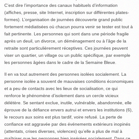
C’est dire l’importance des canaux habituels d’information
(affiches, presse, site Internet, inscription sur différentes plates-
formes). L’organisation de journées découverte grand public
fortement médiatisées où chacun pourra venir se tester est tout à
fait pertinente. Les personnes qui sont dans une période fragile
après un deuil, un divorce, un déménagement ou à l’âge de la
retraite sont particulièrement réceptives. Ces journées peuvent
viser un quartier, un village ou un public spécifique, par exemple
les personnes âgées dans le cadre de la Semaine Bleue.
Il en va tout autrement des personnes isolées socialement. La
personne isolée a souvent de mauvaises conditions économiques
et a peu de contacts avec les lieux de socialisation, ce qui
renforce le phénomène d’isolement dans un cercle vicieux
délétère. Se sentant exclue, inutile, vulnérable, abandonnée, elle
éprouve de la défiance envers autrui et envers les institutions
(6)
,
le recours aux soins est plus tardif, voire refusé. La perte de
confiance est aggravée par des événements extérieurs inopinés
(attentats, crises diverses, violences) qu’elle a plus de mal à
maîtriser que les personnes bien insérées socialement. Dans ce