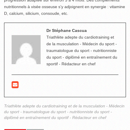
progression adaptée sur environ 3 à 4 mois. Des compléments
nutritionnels à visée osseuse s’y adjoignent en synergie : vitamine
D, calcium, silicium, consoude, etc.
Dr Stéphane Cascua
Triathlète adepte du cardiotraining et
de la musculation - Médecin du sport -
traumatologue du sport - nutritionniste
du sport - diplômé en entraînement du
sportif - Rédacteur en chef
Triathlète adepte du cardiotraining et de la musculation - Médecin
du sport - traumatologue du sport - nutritionniste du sport -
diplômé en entraînement du sportif - Rédacteur en chef