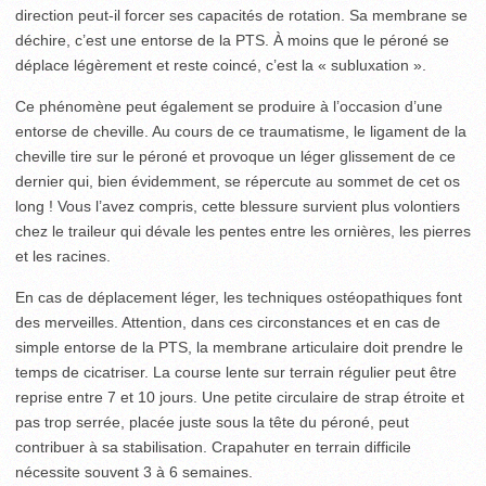
direction peut-il forcer ses capacités de rotation. Sa membrane se
déchire, c’est une entorse de la PTS. À moins que le péroné se
déplace légèrement et reste coincé, c’est la « subluxation ».
Ce phénomène peut également se produire à l’occasion d’une
entorse de cheville. Au cours de ce traumatisme, le ligament de la
cheville tire sur le péroné et provoque un léger glissement de ce
dernier qui, bien évidemment, se répercute au sommet de cet os
long ! Vous l’avez compris, cette blessure survient plus volontiers
chez le traileur qui dévale les pentes entre les ornières, les pierres
et les racines.
En cas de déplacement léger, les techniques ostéopathiques font
des merveilles. Attention, dans ces circonstances et en cas de
simple entorse de la PTS, la membrane articulaire doit prendre le
temps de cicatriser. La course lente sur terrain régulier peut être
reprise entre 7 et 10 jours. Une petite circulaire de strap étroite et
pas trop serrée, placée juste sous la tête du péroné, peut
contribuer à sa stabilisation. Crapahuter en terrain difficile
nécessite souvent 3 à 6 semaines.