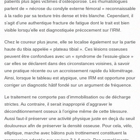
patients plus âgés victimes d’ostéoporose. Les rhumatologues
parlent de « nécrose du condyle externe fémoral » reconnaissable
à la radio par sa texture très dense et très blanche. Cependant, il
s’agit d’une authentique fracture de fatigue dont le trait est bien
visible lorsqu’elle est diagnostiquée précocement sur l’IRM.
Chez le coureur plus jeune, elle se localise également sur la partie
haute du tibia appelée « plateau tibial ». Ces lésions osseuses
peuvent être confondues avec un « syndrome de l’essuie-glace »
car elles se déclarent dans des circonstances voisines, à savoir
une pratique récente ou un accroissement rapide du kilométrage.
Ainsi, lorsque le tableau est atypique, une IRM est opportune pour
corriger un diagnostic hâtif fondé sur un argument de fréquence.
Le traitement ne comporte pas d’immobilisation ou de décharge
strictes. Au contraire, il serait inapproprié d’aggraver le
déconditionnement osseux à l’origine même de cette blessure.
Aussi faut-il préserver une activité physique juste en deçà du seuil
douloureux afin de préserver la densité osseuse. Pour cela, vélo,
elliptique, marche avec bâtons puis trottinement constituent la