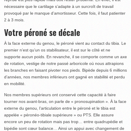
nécessaire que le cartilage s’adapte à un surcroît de travail
provoqué par le manque d’amortisseur. Cette fois, il faut patienter
2 à 3 mois.
Votre péroné se décale
À la face externe du genou, le péroné vient au contact du tibia. Le
premier n’est qu’un os stabilisateur, il est sur le côté et ne
supporte aucun poids. En revanche, il se comporte comme un axe
de rotation, vestige de notre passé arboricole où nous attrapions
les branches en faisant pivoter nos pieds. Bipède depuis 6 millions
d’années, nos membres inférieurs ont gagné en stabilité et perdu
en mobilité.
Nos membres supérieurs ont conservé cette capacité à faire
tourner nos avant-bras, on parle de « pronosupination ». À la face
externe du genou, l’articulation entre le péroné et le tibia est
appelée « péronéo-tibiale supérieure » ou PTS. Elle assure
encore un peu de rotation mais pas trop… entre quadrupédie et
bipédie sont cœur balance… Ainsi un appui avec changement de