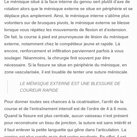
Le ménisque situé à la face interne du genou sert plutôt d’axe de
rotation alors que le ménisque externe se situe en périphérie et se
déplace plus amplement. Ainsi, le ménisque interne s’abîme plus
volontiers sur de brusques pivots, le ménisque externe se blesse
lorsque vous répétez les mouvements de flexion et d’extension.
De fait, la course à pied est pourvoyeuse de lésion du ménisque
externe, notamment chez le compétiteur jeune et rapide. Là
encore, renforcement et infiltration parviennent parfois à vous
soulager. Néanmoins, la chirurgie finit souvent par être
nécessaire. Si la fissure se situe en périphérie du ménisque, en
zone vascularisée, il est louable de tenter une suture méniscale.
LE MÉNISQUE EXTERNE EST UNE BLESSURE DE
COUREUR RAPIDE
Pour donner toutes ses chances à la cicatrisation, l’arrêt de la
course et de l’entraînement intensif est de l’ordre de 4 à 6 mois.
Quand la fissure est plus centrale, aucun vaisseau n’est présent
pour reconstruire un tissu de jonction, la suture est sans intérêt et
il faut enlever la petite languette qui gêne dans l’articulation. La
reprise est plus rapide mais doit rester prudente. En effet, il est