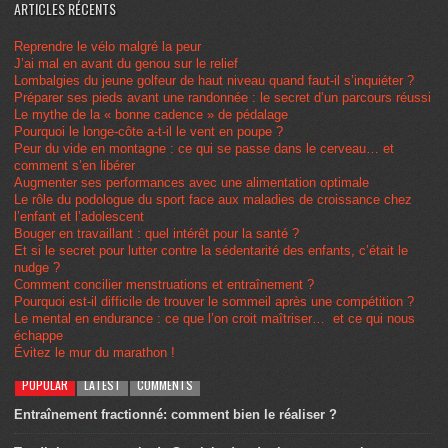
ARTICLES RÉCENTS
Reprendre le vélo malgré la peur
J’ai mal en avant du genou sur le relief
Lombalgies du jeune golfeur de haut niveau quand faut-il s’inquiéter ?
Préparer ses pieds avant une randonnée : le secret d’un parcours réussi
Le mythe de la « bonne cadence » de pédalage
Pourquoi le longe-côte a-t-il le vent en poupe ?
Peur du vide en montagne : ce qui se passe dans le cerveau… et
comment s’en libérer
Augmenter ses performances avec une alimentation optimale
Le rôle du podologue du sport face aux maladies de croissance chez
l’enfant et l’adolescent
Bouger en travaillant : quel intérêt pour la santé ?
Et si le secret pour lutter contre la sédentarité des enfants, c’était le
nudge ?
Comment concilier menstruations et entraînement ?
Pourquoi est-il difficile de trouver le sommeil après une compétition ?
Le mental en endurance : ce que l’on croit maîtriser… et ce qui nous
échappe
Évitez le mur du marathon !
POPULAR
LATEST
COMMENTS
Entraînement fractionné: comment bien le réaliser ?