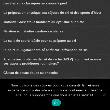
Les 7 erreurs classiques en course à pied
La préparation physique aux séjours de ski et des sports d’hiver
Mathilde Gros: étoile montante du cyclisme sur piste
Natation et maladies cardio-vasculaires
La salle de sport: idéale pour se préparer au ski
Rupture du ligament croisé antérieur: prévention en ski
Allergie aux protéines de lait de vache (APLV): comment assurer
ses apports protidiques journaliers?
Gâteau de patate douce au chocolat
Les exosquelettes dans la pratique du ski: une bonne idée ?
Nous utilisons des cookies pour vous garantir la meilleure
expérience sur notre site web. Si vous continuez à utiliser ce
Le crumble aux poires
site, nous supposerons que vous en êtes satisfait.
Spécificité de la pratique ski santé chez le sénior
Ok