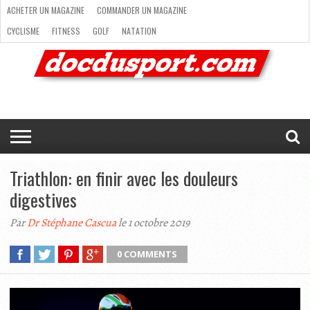
ACHETER UN MAGAZINE
COMMANDER UN MAGAZINE
CYCLISME
FITNESS
GOLF
NATATION
ACHETER
RANDONNÉE
RUNNING
SKI
TRAIL RUNNING
UN
COMMANDER
CYCLISME
FITNESS
GOLF
NATATION
RANDONNÉE
RUNNING
SKI
TRAIL
TRIATHLON
VOILE
NEWSLETTER
MAG’
NOUS
MAGAZINE
UN
RUNNING
EN
CONTACTER
TRIATHLON
VOILE
NEWSLETTER
MAG’ EN LIGNE
MAGAZINE
LIGNE
NOUS CONTACTER
Triathlon: en finir avec les douleurs
digestives
Par
Dr Stéphane Cascua
le 1 octobre 2019
0 COMMENTS