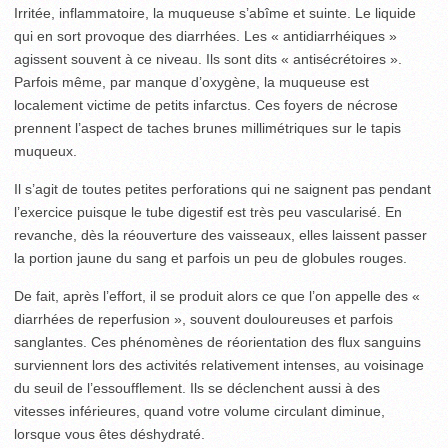
Irritée, inflammatoire, la muqueuse s’abîme et suinte. Le liquide
qui en sort provoque des diarrhées. Les « antidiarrhéiques »
agissent souvent à ce niveau. Ils sont dits « antisécrétoires ».
Parfois même, par manque d’oxygène, la muqueuse est
localement victime de petits infarctus. Ces foyers de nécrose
prennent l’aspect de taches brunes millimétriques sur le tapis
muqueux.
Il s’agit de toutes petites perforations qui ne saignent pas pendant
l’exercice puisque le tube digestif est très peu vascularisé. En
revanche, dès la réouverture des vaisseaux, elles laissent passer
la portion jaune du sang et parfois un peu de globules rouges.
De fait, après l’effort, il se produit alors ce que l’on appelle des «
diarrhées de reperfusion », souvent douloureuses et parfois
sanglantes. Ces phénomènes de réorientation des flux sanguins
surviennent lors des activités relativement intenses, au voisinage
du seuil de l’essoufflement. Ils se déclenchent aussi à des
vitesses inférieures, quand votre volume circulant diminue,
lorsque vous êtes déshydraté.