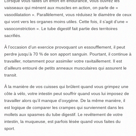
Lorsque vous faites un effort en endurance, vous ouvrez les
vaisseaux qui mènent aux muscles en action, on parle de «
vasodilatation ». Parallèlement, vous réduisez le diamètre de ceux
qui vont vers les organes moins utiles. Cette fois, il s’agit d’une «
vasoconstriction ». Le tube digestif fait partie des territoires
sacrifiés.
À l’occasion d’un exercice provoquant un essoufflement, il peut
perdre jusqu’à 70 % de son apport sanguin. Pourtant, il continue à
travailler, notamment pour assimiler votre ravitaillement. Il est
d’ailleurs entouré de petits anneaux musculaires qui assurent le
transit.
À la manière de vos cuisses qui brûlent quand vous grimpez une
côte à vélo, votre intestin peut souffrir quand vous lui imposez de
travailler alors qu’il manque d’oxygène. De la même manière, il
est logique de comparer les crampes qui surviennent dans les
mollets aux spasmes du tube digestif. Le revêtement de votre
intestin, la muqueuse, est parfois lésée quand vous faites du
sport.