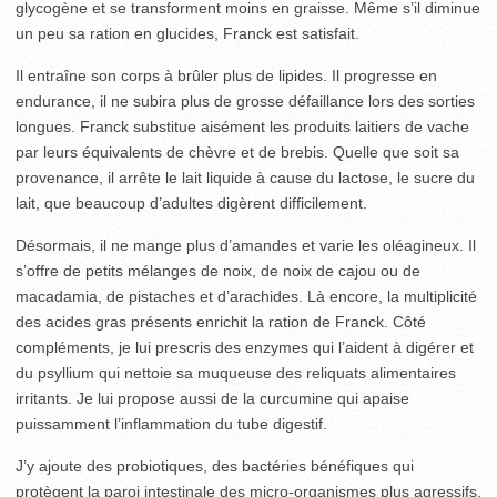
glycogène et se transforment moins en graisse. Même s’il diminue
un peu sa ration en glucides, Franck est satisfait.
Il entraîne son corps à brûler plus de lipides. Il progresse en
endurance, il ne subira plus de grosse défaillance lors des sorties
longues. Franck substitue aisément les produits laitiers de vache
par leurs équivalents de chèvre et de brebis. Quelle que soit sa
provenance, il arrête le lait liquide à cause du lactose, le sucre du
lait, que beaucoup d’adultes digèrent difficilement.
Désormais, il ne mange plus d’amandes et varie les oléagineux. Il
s’offre de petits mélanges de noix, de noix de cajou ou de
macadamia, de pistaches et d’arachides. Là encore, la multiplicité
des acides gras présents enrichit la ration de Franck. Côté
compléments, je lui prescris des enzymes qui l’aident à digérer et
du psyllium qui nettoie sa muqueuse des reliquats alimentaires
irritants. Je lui propose aussi de la curcumine qui apaise
puissamment l’inflammation du tube digestif.
J’y ajoute des probiotiques, des bactéries bénéfiques qui
protègent la paroi intestinale des micro-organismes plus agressifs.