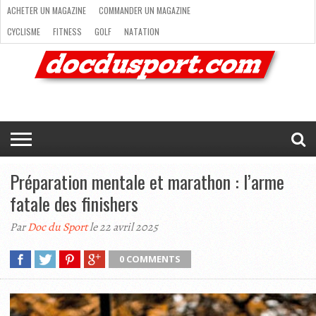
ACHETER UN MAGAZINE
COMMANDER UN MAGAZINE
CYCLISME
FITNESS
GOLF
NATATION
ACHETER
RANDONNÉE
RUNNING
SKI
TRAIL RUNNING
UN
COMMANDER
CYCLISME
FITNESS
GOLF
NATATION
RANDONNÉE
RUNNING
SKI
TRAIL
TRIATHLON
VOILE
NEWSLETTER
MAG’
NOUS
MAGAZINE
UN
RUNNING
EN
CONTACTER
TRIATHLON
VOILE
NEWSLETTER
MAG’ EN LIGNE
MAGAZINE
LIGNE
NOUS CONTACTER
Préparation mentale et marathon : l’arme
fatale des finishers
Par
Doc du Sport
le 22 avril 2025
0 COMMENTS