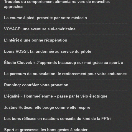
Troubles du comportement alimentaire: vers de nouvelles
approches
La course à pied, prescrite par votre médecin
VOYAGE: une aventure sud-américaine
L’intérêt d’une bonne récupération
Louis ROSSI: la randonnée au service du pilote
Élodie Clouvel: « J’apprends beaucoup sur moi grâce au sport. »
Le parcours de musculation: le renforcement pour votre endurance
Running: contrôlez votre pronation!
L’égalité « Homme-Femme » passe par le vélo électrique
Justine Hutteau, elle bouge comme elle respire
Les bons réflexes en natation: conseils du kiné de la FFTri
Sport et grossesse: les bons gestes à adopter