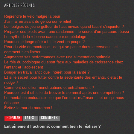
ARTICLES RÉCENTS
Reprendre le vélo malgré la peur
J’ai mal en avant du genou sur le relief
Lombalgies du jeune golfeur de haut niveau quand faut-il s’inquiéter ?
Préparer ses pieds avant une randonnée : le secret d’un parcours réussi
Le mythe de la « bonne cadence » de pédalage
Pourquoi le longe-côte a-t-il le vent en poupe ?
Peur du vide en montagne : ce qui se passe dans le cerveau… et
comment s’en libérer
Augmenter ses performances avec une alimentation optimale
Le rôle du podologue du sport face aux maladies de croissance chez
l’enfant et l’adolescent
Bouger en travaillant : quel intérêt pour la santé ?
Et si le secret pour lutter contre la sédentarité des enfants, c’était le
nudge ?
Comment concilier menstruations et entraînement ?
Pourquoi est-il difficile de trouver le sommeil après une compétition ?
Le mental en endurance : ce que l’on croit maîtriser… et ce qui nous
échappe
Évitez le mur du marathon !
POPULAR
LATEST
COMMENTS
Entraînement fractionné: comment bien le réaliser ?