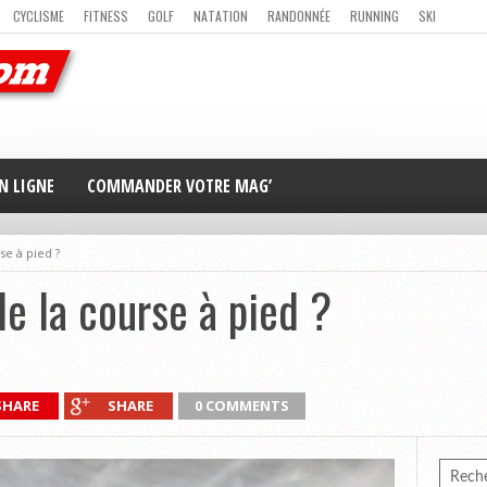
CYCLISME
FITNESS
GOLF
NATATION
RANDONNÉE
RUNNING
SKI
ER
MAG’ EN LIGNE
NOUS CONTACTER
N LIGNE
COMMANDER VOTRE MAG’
rse à pied ?
 de la course à pied ?
SHARE
SHARE
0 COMMENTS