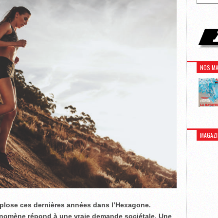
NOS MA
MAGAZI
xplose ces dernières années dans l’Hexagone.
phénomène répond à une vraie demande sociétale. Une