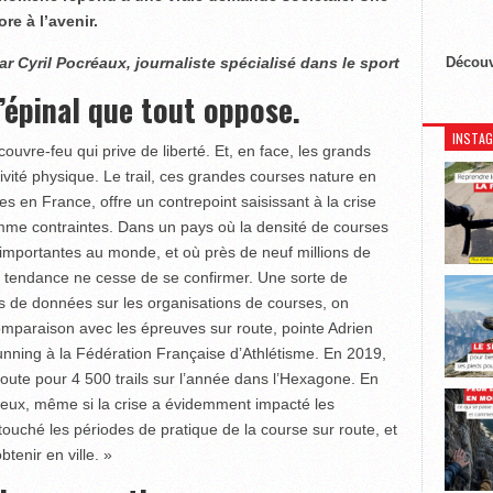
re à l’avenir.
ar Cyril Pocréaux, journaliste spécialisé dans le sport
Découv
’épinal que tout oppose.
INSTA
couvre-feu qui prive de liberté. Et, en face, les grands
tivité physique. Le trail, ces grandes courses nature en
s en France, offre un contrepoint saisissant à la crise
comme contraintes. Dans un pays où la densité de courses
s importantes au monde, et où près de neuf millions de
la tendance ne cesse de se confirmer. Une sorte de
es de données sur les organisations de courses, on
comparaison avec les épreuves sur route, pointe Adrien
ning à la Fédération Française d’Athlétisme. En 2019,
oute pour 4 500 trails sur l’année dans l’Hexagone. En
reux, même si la crise a évidemment impacté les
touché les périodes de pratique de la course sur route, et
btenir en ville. »