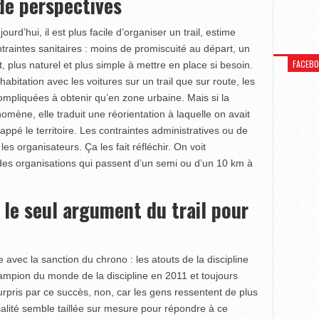
de perspectives
urd’hui, il est plus facile d’organiser un trail, estime
raintes sanitaires : moins de promiscuité au départ, un
FACEB
plus naturel et plus simple à mettre en place si besoin.
abitation avec les voitures sur un trail que sur route, les
ompliquées à obtenir qu’en zone urbaine. Mais si la
ène, elle traduit une réorientation à laquelle on avait
rappé le territoire. Les contraintes administratives ou de
les organisateurs. Ça les fait réfléchir. On voit
des organisations qui passent d’un semi ou d’un 10 km à
s le seul argument du trail pour
e avec la sanction du chrono : les atouts de la discipline
ampion du monde de la discipline en 2011 et toujours
 surpris par ce succès, non, car les gens ressentent de plus
écialité semble taillée sur mesure pour répondre à ce