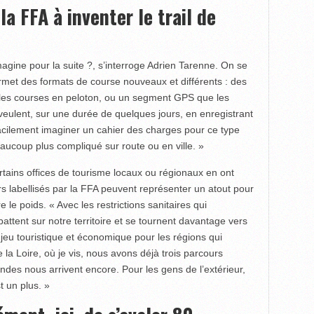
la FFA à inventer le trail de
agine pour la suite ?, s’interroge Adrien Tarenne. On se
rmet des formats de course nouveaux et différents : des
 les courses en peloton, ou un segment GPS que les
 veulent, sur une durée de quelques jours, en enregistrant
 facilement imaginer un cahier des charges pour ce type
eaucoup plus compliqué sur route ou en ville. »
ertains offices de tourisme locaux ou régionaux en ont
cours labellisés par la FFA peuvent représenter un atout pour
 le poids. « Avec les restrictions sanitaires qui
attent sur notre territoire et se tournent davantage vers
 enjeu touristique et économique pour les régions qui
la Loire, où je vis, nous avons déjà trois parcours
mandes nous arrivent encore. Pour les gens de l’extérieur,
t un plus. »