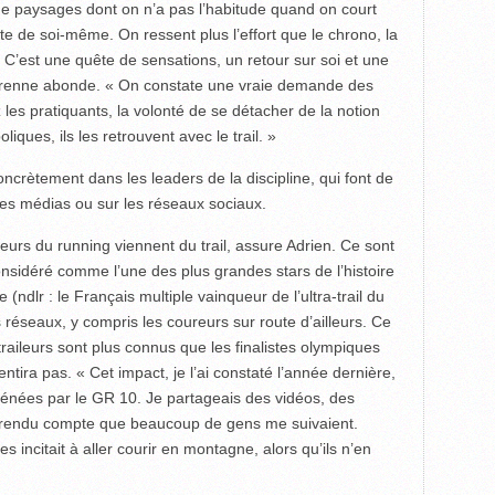
 de paysages dont on n’a pas l’habitude quand on court
te de soi-même. On ressent plus l’effort que le chrono, la
C’est une quête de sensations, un retour sur soi et une
 Tarenne abonde. « On constate une vraie demande des
 les pratiquants, la volonté de se détacher de la notion
iques, ils les retrouvent avec le trail. »
ncrètement dans les leaders de la discipline, qui font de
les médias ou sur les réseaux sociaux.
urs du running viennent du trail, assure Adrien. Ce sont
considéré comme l’une des plus grandes stars de l’histoire
(ndlr : le Français multiple vainqueur de l’ultra-trail du
 réseaux, y compris les coureurs sur route d’ailleurs. Ce
 traileurs sont plus connus que les finalistes olympiques
ira pas. « Cet impact, je l’ai constaté l’année dernière,
énées par le GR 10. Je partageais des vidéos, des
uis rendu compte que beaucoup de gens me suivaient.
les incitait à aller courir en montagne, alors qu’ils n’en