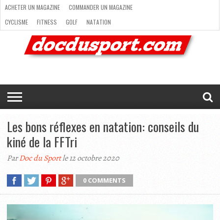
ACHETER UN MAGAZINE
COMMANDER UN MAGAZINE
CYCLISME
FITNESS
GOLF
NATATION
ACHETER
RANDONNÉE
RUNNING
SKI
TRAIL RUNNING
UN
COMMANDER
CYCLISME
FITNESS
GOLF
NATATION
RANDONNÉE
RUNNING
SKI
TRAIL
TRIATHLON
VOILE
NEWSLETTER
MAG’
NOUS
MAGAZINE
UN
RUNNING
EN
CONTACTER
TRIATHLON
VOILE
NEWSLETTER
MAG’ EN LIGNE
MAGAZINE
LIGNE
NOUS CONTACTER
Les bons réflexes en natation: conseils du
kiné de la FFTri
Par
Doc du Sport
le 12 octobre 2020
0 COMMENTS