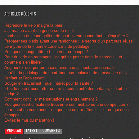
ARTICLES RÉCENTS
Reprendre le vélo malgré la peur
J’ai mal en avant du genou sur le relief
Lombalgies du jeune golfeur de haut niveau quand faut-il s’inquiéter ?
Préparer ses pieds avant une randonnée : le secret d’un parcours réussi
Le mythe de la « bonne cadence » de pédalage
Pourquoi le longe-côte a-t-il le vent en poupe ?
Peur du vide en montagne : ce qui se passe dans le cerveau… et
comment s’en libérer
Augmenter ses performances avec une alimentation optimale
Le rôle du podologue du sport face aux maladies de croissance chez
l’enfant et l’adolescent
Bouger en travaillant : quel intérêt pour la santé ?
Et si le secret pour lutter contre la sédentarité des enfants, c’était le
nudge ?
Comment concilier menstruations et entraînement ?
Pourquoi est-il difficile de trouver le sommeil après une compétition ?
Le mental en endurance : ce que l’on croit maîtriser… et ce qui nous
échappe
Évitez le mur du marathon !
POPULAR
LATEST
COMMENTS