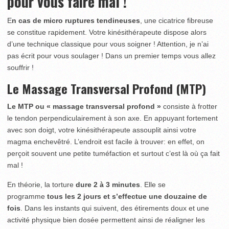
pour vous faire mal !
E
n cas de micro ruptures tendineuses
, une cicatrice fibreuse
se constitue rapidement. Votre kinésithérapeute dispose alors
d’une technique classique pour vous soigner ! Attention, je n’ai
pas écrit pour vous soulager ! Dans un premier temps vous allez
souffrir !
Le Massage Transversal Profond (MTP)
Le MTP ou « massage transversal profond »
consiste à frotter
le tendon perpendiculairement à son axe. En appuyant fortement
avec son doigt, votre kinésithérapeute assouplit ainsi votre
magma enchevêtré. L’endroit est facile à trouver: en effet, on
perçoit souvent une petite tuméfaction et surtout c’est là où ça fait
mal !
En théorie, la torture
dure 2 à 3 minutes
. Elle se
programme
tous les 2 jours et s’effectue une douzaine de
fois
. Dans les instants qui suivent, des étirements doux et une
activité physique bien dosée permettent ainsi de réaligner les