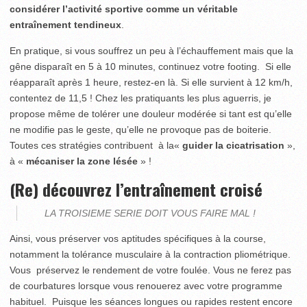
considérer l’activité sportive comme un véritable
entraînement tendineux
.
En pratique, si vous souffrez un peu à l’échauffement mais que la
gêne disparaît en 5 à 10 minutes, continuez votre footing. Si elle
réapparaît après 1 heure, restez-en là. Si elle survient à 12 km/h,
contentez de 11,5 ! Chez les pratiquants les plus aguerris, je
propose même de tolérer une douleur modérée si tant est qu’elle
ne modifie pas le geste, qu’elle ne provoque pas de boiterie.
Toutes ces stratégies contribuent à la«
guider la cicatrisation
»,
à «
mécaniser la zone lésée
» !
(Re) découvrez l’entraînement croisé
LA TROISIEME SERIE DOIT VOUS FAIRE MAL !
Ainsi, vous préserver vos aptitudes spécifiques à la course,
notamment la tolérance musculaire à la contraction pliométrique.
Vous préservez le rendement de votre foulée. Vous ne ferez pas
de courbatures lorsque vous renouerez avec votre programme
habituel. Puisque les séances longues ou rapides restent encore