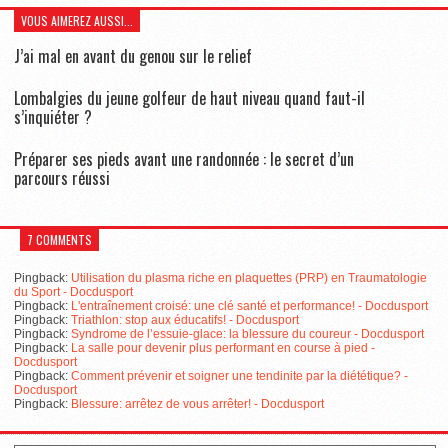
VOUS AIMEREZ AUSSI...
J’ai mal en avant du genou sur le relief
Lombalgies du jeune golfeur de haut niveau quand faut-il
s’inquiéter ?
Préparer ses pieds avant une randonnée : le secret d’un
parcours réussi
7 COMMENTS
Pingback:
Utilisation du plasma riche en plaquettes (PRP) en Traumatologie
du Sport - Docdusport
Pingback:
L'entraînement croisé: une clé santé et performance! - Docdusport
Pingback:
Triathlon: stop aux éducatifs! - Docdusport
Pingback:
Syndrome de l’essuie-glace: la blessure du coureur - Docdusport
Pingback:
La salle pour devenir plus performant en course à pied -
Docdusport
Pingback:
Comment prévenir et soigner une tendinite par la diététique? -
Docdusport
Pingback:
Blessure: arrêtez de vous arrêter! - Docdusport