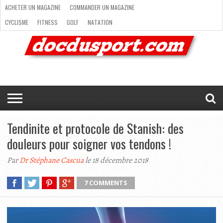
ACHETER UN MAGAZINE
COMMANDER UN MAGAZINE
CYCLISME
FITNESS
GOLF
NATATION
ACHETER
RANDONNÉE
RUNNING
SKI
TRAIL RUNNING
UN
COMMANDER
CYCLISME
FITNESS
GOLF
NATATION
RANDONNÉE
RUNNING
SKI
TRAIL
TRIATHLON
VOILE
NEWSLETTER
MAG’
NOUS
MAGAZINE
UN
RUNNING
EN
CONTACTER
TRIATHLON
VOILE
NEWSLETTER
MAG’ EN LIGNE
MAGAZINE
LIGNE
NOUS CONTACTER
Tendinite et protocole de Stanish: des
douleurs pour soigner vos tendons !
Par
Dr Stéphane Cascua
le 18 décembre 2018
7 COMMENTS