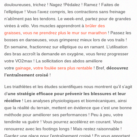
douloureuses, trichez ! Nagez !Pédalez ! Ramez ! Faites de
l’elliptique ! Vous l’avez compris, les contractions sans freinage
n’abîment pas les tendons. Le week-end, partez pour de grandes
virées à vélo. Vos muscles apprendront à
brûler des
graisses
,
vous ne prendrez plus le mur sur marathon
! Passez les
bosses en danseuses, vous grimperez mieux lors de vos trails !
En semaine, fractionnez sur elliptique ou en ramant. L’utilisation
des bras accroît la demande en oxygène, vous ferez progresser
votre VO2max ! La sollicitation des abdos améliore
votre
gainage
,
votre foulée sera plus rentable
! Bref,
découvrez
l’entraînement croisé
!
Les triathlètes et les études scientifiques nous montrent qu’il s’agit
d’
une stratégie efficace pour prévenir les blessures et leur
récidive
! Les analyses physiologiques et biomécaniques, ainsi
que la réalité du terrain, mettent en évidence que c’est une bonne
méthode pour améliorer ses performances ! Peu à peu, votre
tendinite va guérir ! Vous pourrez accélérez en courant. Vous
renouerez avec les footings longs ! Mais restez raisonnable !
Gardez une place pour l’entraînement croisé ! En vous apportant