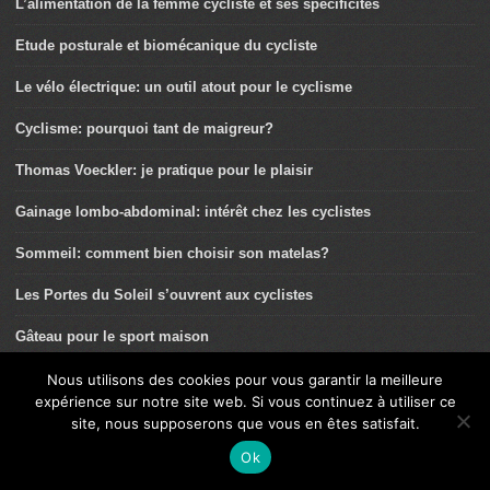
L’alimentation de la femme cycliste et ses spécificités
Etude posturale et biomécanique du cycliste
Le vélo électrique: un outil atout pour le cyclisme
Cyclisme: pourquoi tant de maigreur?
Thomas Voeckler: je pratique pour le plaisir
Gainage lombo-abdominal: intérêt chez les cyclistes
Sommeil: comment bien choisir son matelas?
Les Portes du Soleil s’ouvrent aux cyclistes
Gâteau pour le sport maison
Rémi Camus – Profession: sportif aventurier
Nous utilisons des cookies pour vous garantir la meilleure
expérience sur notre site web. Si vous continuez à utiliser ce
Faut-il arrêter de manger des fruits?
site, nous supposerons que vous en êtes satisfait.
Ok
La salle: le complément idéal de la course à pied